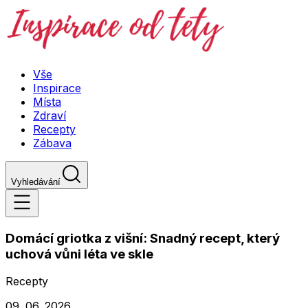
Vše
Inspirace
Místa
Zdraví
Recepty
Zábava
Vyhledávání
Domácí griotka z višní: Snadný recept, který
uchová vůni léta ve skle
Recepty
09. 06. 2026