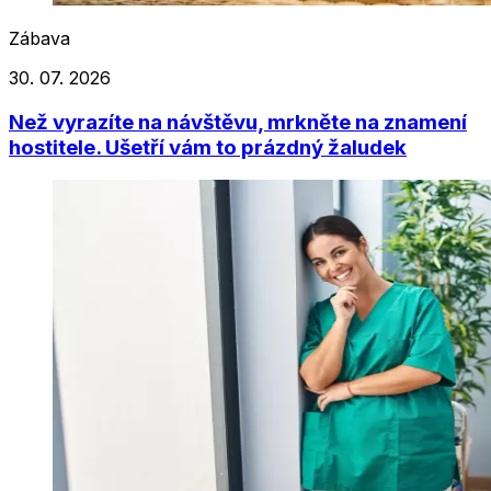
Zábava
30. 07. 2026
Než vyrazíte na návštěvu, mrkněte na znamení
hostitele. Ušetří vám to prázdný žaludek