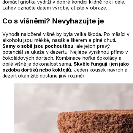
domácí griotka vydrží v dobré kondici klidně rok i déle.
Lahev označte datem výroby, ať jste v obraze.
Co s višněmi? Nevyhazujte je
Vyhodit naložené višně by byla velká škoda. Po měsíci v
alkoholu jsou měkké, nasáklé likérem a plné chuti.
Samy o sobě jsou pochoutkou
, ale jejich pravý
potenciál se ukáže v dezertu. Nejlépe vyniknou přímo v
čokoládových dortech. Kombinace hořké čokolády a
opilé višně je dokonalost sama.
Skvěle fungují i jen jako
ozdoba dortíků nebo koktejlů.
Jeden kousek navrch a
dezert okamžitě dostane jiný rozměr.