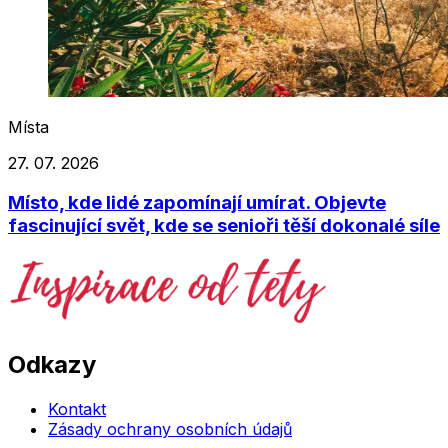
Místa
27. 07. 2026
Místo, kde lidé zapomínají umírat. Objevte
fascinující svět, kde se senioři těší dokonalé síle
Odkazy
Kontakt
Zásady ochrany osobních údajů