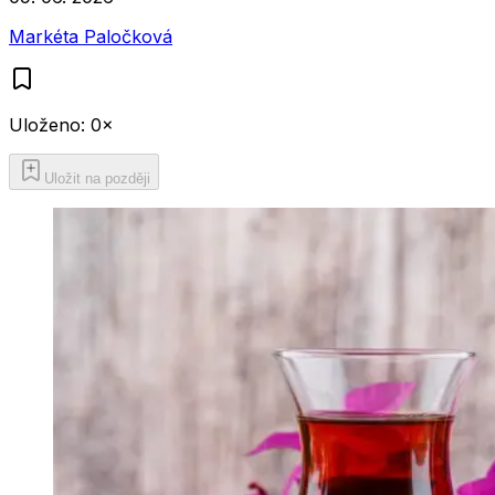
Markéta Paločková
Uloženo:
0
×
Uložit na později