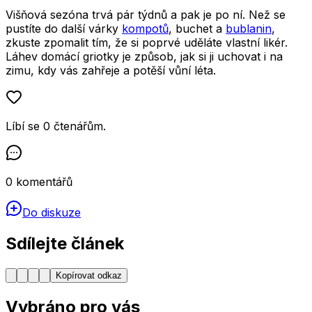
Višňová sezóna trvá pár týdnů a pak je po ní. Než se
pustíte do další várky
kompotů
, buchet a
bublanin
,
zkuste zpomalit tím, že si poprvé uděláte vlastní likér.
Láhev domácí griotky je způsob, jak si ji uchovat i na
zimu, kdy vás zahřeje a potěší vůní léta.
Líbí se
0
čtenářům
.
0
komentářů
Do diskuze
Sdílejte článek
Kopírovat odkaz
Vybráno pro vás