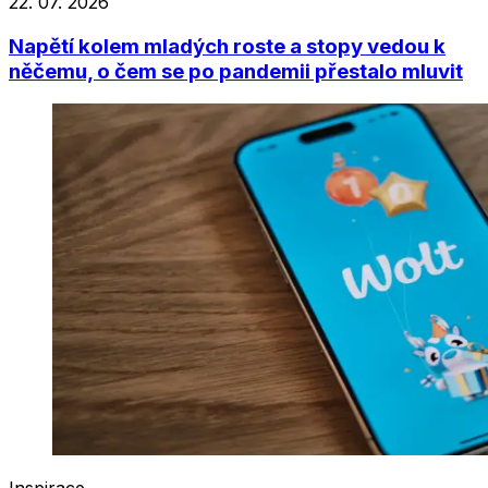
22. 07. 2026
Napětí kolem mladých roste a stopy vedou k
něčemu, o čem se po pandemii přestalo mluvit