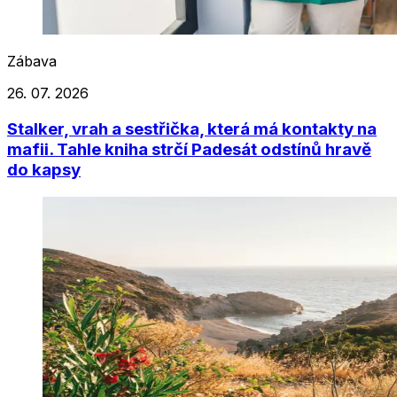
Zábava
26. 07. 2026
Stalker, vrah a sestřička, která má kontakty na
mafii. Tahle kniha strčí Padesát odstínů hravě
do kapsy