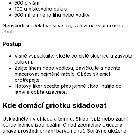
500 g višní
100 g pískového cukru
500 ml jemného lihu nebo vodky
Neuškodí si udělat větší várku, záleží na vaší úrodě a
chuti.
Postup
Višně vypeckujte, vložte do čisté sklenice a zasypte
cukrem.
Zalijte lihem nebo vodkou, zavíčkujte a nechte
macerovat nejméně měsíc. Občas sklenicí
protřepejte.
Hotový likér sceďte přes jemné sítko, nalijte do
lahví a dobře uzavřete.
Kde domácí griotku skladovat
Uskladněte ji v chladu a temnu. Sklep, spíž nebo zadní
police lednice jsou ideální. Chlad zpomaluje oxidaci a
tmavé prostředí chrání barvu i chuť. Správně uložená