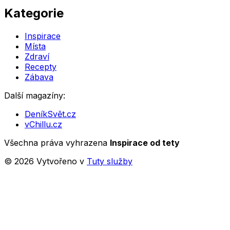
Kategorie
Inspirace
Místa
Zdraví
Recepty
Zábava
Další magazíny:
DeníkSvět.cz
vChillu.cz
Všechna práva vyhrazena
Inspirace od tety
©
2026
Vytvořeno v
Tuty služby