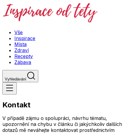
Vše
Inspirace
Místa
Zdraví
Recepty
Zábava
Vyhledávání
Kontakt
V případě zájmu o spolupráci, návrhu tématu,
upozornění na chybu v článku či jakýchkoliv dalších
dotazů mě neváhejte kontaktovat prostřednictvím