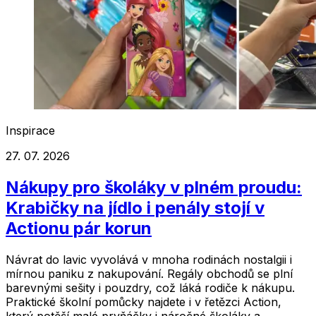
Inspirace
27. 07. 2026
Nákupy pro školáky v plném proudu:
Krabičky na jídlo i penály stojí v
Actionu pár korun
Návrat do lavic vyvolává v mnoha rodinách nostalgii i
mírnou paniku z nakupování. Regály obchodů se plní
barevnými sešity i pouzdry, což láká rodiče k nákupu.
Praktické školní pomůcky najdete i v řetězci Action,
který potěší malé prvňáčky i náročné školáky a