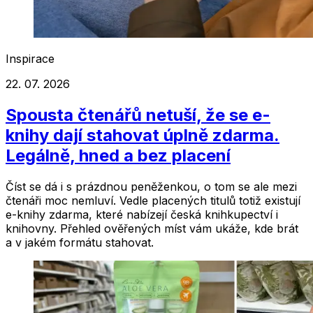
Inspirace
22. 07. 2026
Spousta čtenářů netuší, že se e-
knihy dají stahovat úplně zdarma.
Legálně, hned a bez placení
Číst se dá i s prázdnou peněženkou, o tom se ale mezi
čtenáři moc nemluví. Vedle placených titulů totiž existují
e-knihy zdarma, které nabízejí česká knihkupectví i
knihovny. Přehled ověřených míst vám ukáže, kde brát
a v jakém formátu stahovat.