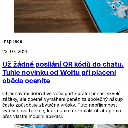
Inspirace
23. 07. 2026
Už žádné posílání QR kódů do chatu.
Tuhle novinku od Woltu při placení
oběda oceníte
Objednávání dobrot ve větší partě přátel přináší skvělé
zážitky, ale zpětné vymáhání peněz za společný nákup
často způsobuje zbytečné vrásky. Tuto nepříjemnost
vyřeší nová funkce, která umožní zaplatit útratu přímo
přes vlastní mobilní aplikaci.