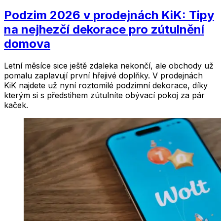
Podzim 2026 v prodejnách KiK: Tipy
na nejhezčí dekorace pro zútulnění
domova
Letní měsíce sice ještě zdaleka nekončí, ale obchody už
pomalu zaplavují první hřejivé doplňky. V prodejnách
KiK najdete už nyní roztomilé podzimní dekorace, díky
kterým si s předstihem zútulníte obývací pokoj za pár
kaček.