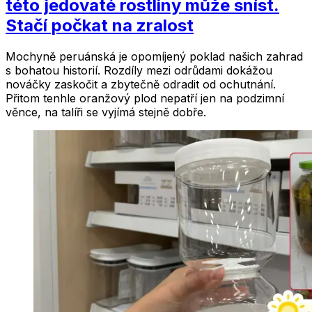
této jedovaté rostliny může sníst.
Stačí počkat na zralost
Mochyně peruánská je opomíjený poklad našich zahrad
s bohatou historií. Rozdíly mezi odrůdami dokážou
nováčky zaskočit a zbytečně odradit od ochutnání.
Přitom tenhle oranžový plod nepatří jen na podzimní
věnce, na talíři se vyjímá stejně dobře.