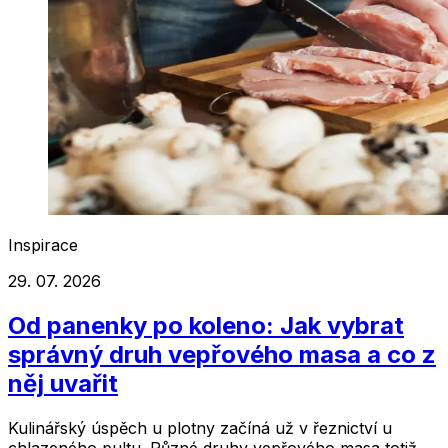
Inspirace
29. 07. 2026
Od panenky po koleno: Jak vybrat
správný druh vepřového masa a co z
něj uvařit
Kulinářský úspěch u plotny začíná už v řeznictví u
chlazeného pultu. Různé druhy vepřového masa totiž