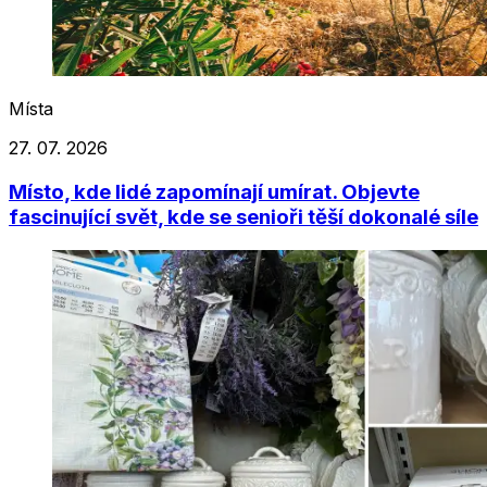
Místa
27. 07. 2026
Místo, kde lidé zapomínají umírat. Objevte
fascinující svět, kde se senioři těší dokonalé síle