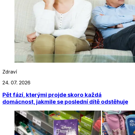
Zdraví
24. 07. 2026
Pět fází, kterými projde skoro každá
domácnost, jakmile se poslední dítě odstěhuje