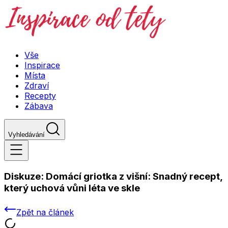
Vše
Inspirace
Místa
Zdraví
Recepty
Zábava
Vyhledávání
Diskuze:
Domácí griotka z višní: Snadný recept,
který uchová vůni léta ve skle
Zpět na článek