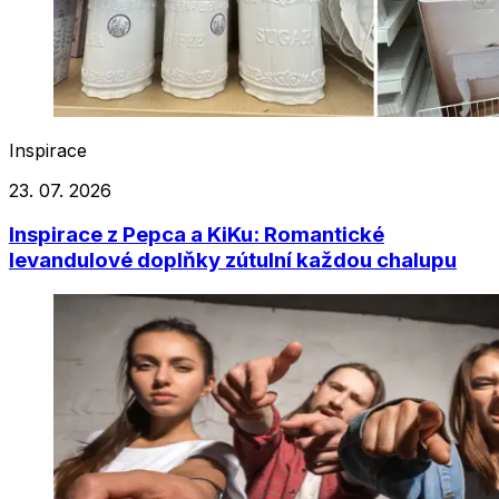
Inspirace
23. 07. 2026
Inspirace z Pepca a KiKu: Romantické
levandulové doplňky zútulní každou chalupu