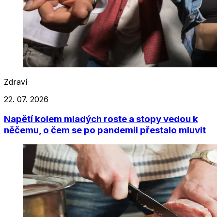
Zdraví
22. 07. 2026
Napětí kolem mladých roste a stopy vedou k
něčemu, o čem se po pandemii přestalo mluvit