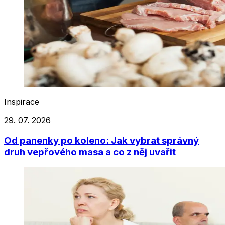
Inspirace
29. 07. 2026
Od panenky po koleno: Jak vybrat správný
druh vepřového masa a co z něj uvařit