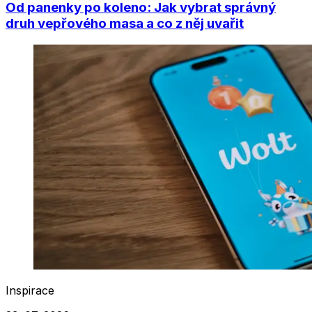
Od panenky po koleno: Jak vybrat správný
druh vepřového masa a co z něj uvařit
Inspirace