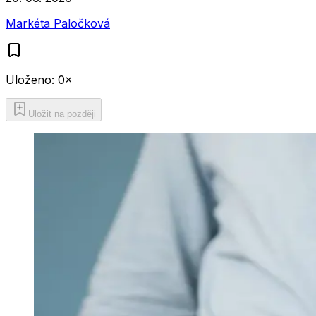
Markéta Paločková
Uloženo:
0
×
Uložit na později