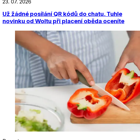
23. 07. 2026
Už žádné posílání QR kódů do chatu. Tuhle
novinku od Woltu při placení oběda oceníte