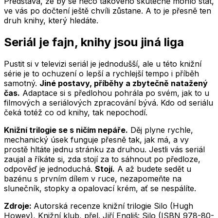
Představa, že by se něco takového skutečně mohlo stát,
ve vás po dočtení ještě chvíli zůstane. A to je přesně ten
druh knihy, který hledáte.
Seriál je fajn, knihy jsou jiná liga
Pustit si v televizi seriál je jednodušší, ale u této knižní
série je to ochuzení o lepší a rychlejší tempo i příběh
samotný.
Jiné postavy, příběhy a zbytečně natažený
čas.
Adaptace si s předlohou pohrála po svém, jak to u
filmových a seriálových zpracování bývá. Kdo od seriálu
čeká totéž co od knihy, tak nepochodí.
Knižní trilogie se s ničím nepáře.
Děj plyne rychle,
mechanický úsek funguje přesně tak, jak má, a vy
prostě hltáte jednu stránku za druhou. Jestli vás seriál
zaujal a říkáte si, zda stojí za to sáhnout po předloze,
odpověď je jednoduchá.
Stojí.
A až budete sedět u
bazénu s prvním dílem v ruce, nezapomeňte na
slunečník, stopky a opalovací krém, ať se nespálíte.
Zdroje:
Autorská recenze knižní trilogie Silo (Hugh
Howey), Knižní klub, přel. Jiří Engliš:
Silo (ISBN 978-80-