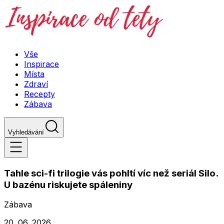
Vše
Inspirace
Místa
Zdraví
Recepty
Zábava
Vyhledávání
Tahle sci-fi trilogie vás pohltí víc než seriál Silo.
U bazénu riskujete spáleniny
Zábava
20. 06. 2026