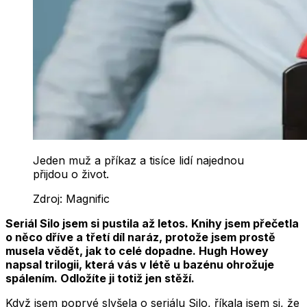
Jeden muž a příkaz a tisíce lidí najednou
přijdou o život.
Zdroj:
Magnific
Seriál Silo jsem si pustila až letos. Knihy jsem přečetla
o něco dříve a třetí díl naráz, protože jsem prostě
musela vědět, jak to celé dopadne. Hugh Howey
napsal trilogii, která vás v létě u bazénu ohrožuje
spálením. Odložíte ji totiž jen stěží.
Když jsem poprvé slyšela o seriálu Silo, říkala jsem si, že