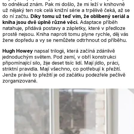
to odněkud znám. Pak mi došlo, že mi leží v knihovně
už nějaký ten rok celá knižní série a trpělivě čeká, až se
do ní začtu.
Díky tomu už teď vím, že oblíbený seriál a
kniha jsou dvě úplně různé věci.
Adaptace příběh
natahuje, přidává postavy a zápletky, které v předloze
prostě nejsou. Kniha naproti tomu plyne rychle, děj vás
žene dopředu a vy se nemůžete odtrhnout od příběhu.
Hugh Howey
napsal trilogii, která začíná zdánlivě
jednoduchým světem. Pod zemí, v obří konstrukci
připomínající silo, žije deset tisíc lidí. Mají jídlo, práci,
striktní pravidla. Mají všechno, co potřebují k přežití.
Jenže právě to přežití je od začátku podezřele pečlivě
zorganizované.