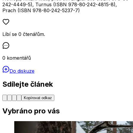
242-4449-5), Turnus (ISBN 978-80-242-4815-8),
Prach (ISBN 978-80-242-5237-7)
Líbí se
0
čtenářům
.
0
komentářů
Do diskuze
Sdílejte článek
Kopírovat odkaz
Vybráno pro vás