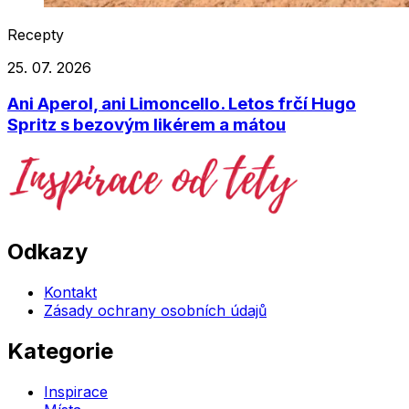
Recepty
25. 07. 2026
Ani Aperol, ani Limoncello. Letos frčí Hugo
Spritz s bezovým likérem a mátou
Odkazy
Kontakt
Zásady ochrany osobních údajů
Kategorie
Inspirace