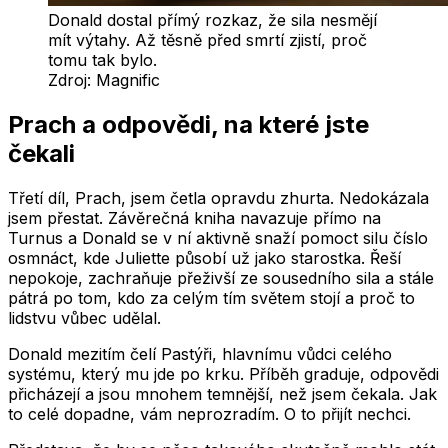
Donald dostal přímý rozkaz, že sila nesmějí
mít výtahy. Až těsně před smrtí zjistí, proč
tomu tak bylo.
Zdroj:
Magnific
Prach a odpovědi, na které jste
čekali
Třetí díl, Prach, jsem četla opravdu zhurta. Nedokázala
jsem přestat. Závěrečná kniha navazuje přímo na
Turnus a Donald se v ní aktivně snaží pomoct silu číslo
osmnáct, kde Juliette působí už jako starostka. Řeší
nepokoje, zachraňuje přeživší ze sousedního sila a stále
pátrá po tom, kdo za celým tím světem stojí a proč to
lidstvu vůbec udělal.
Donald mezitím čelí Pastýři, hlavnímu vůdci celého
systému, který mu jde po krku. Příběh graduje, odpovědi
přicházejí a jsou mnohem temnější, než jsem čekala. Jak
to celé dopadne, vám neprozradím. O to přijít nechci.