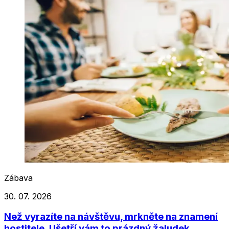
Zábava
30. 07. 2026
Než vyrazíte na návštěvu, mrkněte na znamení
hostitele. Ušetří vám to prázdný žaludek