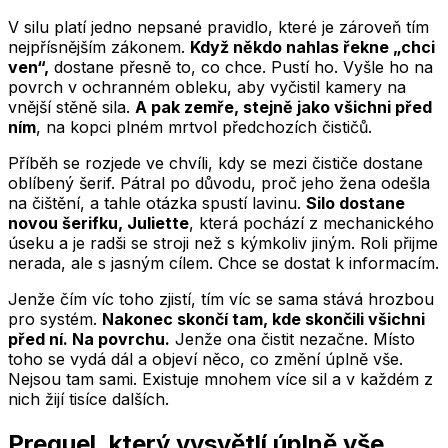
V silu platí jedno nepsané pravidlo, které je zároveň tím
nejpřísnějším zákonem.
Když někdo nahlas řekne „chci
ven“,
dostane přesně to, co chce. Pustí ho. Vyšle ho na
povrch v ochranném obleku, aby vyčistil kamery na
vnější stěně sila.
A pak zemře, stejně jako všichni před
ním
, na kopci plném mrtvol předchozích čističů.
Příběh se rozjede ve chvíli, kdy se mezi čističe dostane
oblíbený šerif. Pátral po důvodu, proč jeho žena odešla
na čištění, a tahle otázka spustí lavinu.
Silo dostane
novou šerifku, Juliette
, která pochází z mechanického
úseku a je radši se stroji než s kýmkoliv jiným. Roli přijme
nerada, ale s jasným cílem. Chce se dostat k informacím.
Jenže čím víc toho zjistí, tím víc se sama stává hrozbou
pro systém.
Nakonec skončí tam, kde skončili všichni
před ní. Na povrchu.
Jenže ona čistit nezačne. Místo
toho se vydá dál a objeví něco, co změní úplně vše.
Nejsou tam sami. Existuje mnohem více sil a v každém z
nich žijí tisíce dalších.
Prequel, který vysvětlí úplně vše