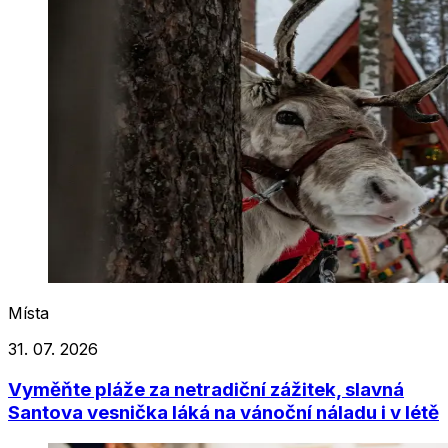
Místa
31. 07. 2026
Vyměňte pláže za netradiční zážitek, slavná
Santova vesnička láká na vánoční náladu i v létě