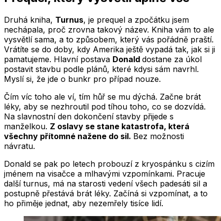
Druhá kniha,
Turnus
, je prequel a zpočátku jsem
nechápala, proč zrovna takový název. Kniha vám to ale
vysvětlí sama, a to způsobem, který vás pořádně praští.
Vrátíte se do doby, kdy Amerika ještě vypadá tak, jak si ji
pamatujeme. Hlavní postava
Donald
dostane za úkol
postavit stavbu podle plánů, které kdysi sám navrhl.
Myslí si, že jde o bunkr pro případ nouze.
Čím víc toho ale ví, tím hůř se mu dýchá. Začne brát
léky, aby se nezhroutil pod tíhou toho, co se dozvídá.
Na slavnostní den dokončení stavby přijede s
manželkou.
Z oslavy se stane katastrofa, která
všechny přítomné nažene do sil.
Bez možnosti
návratu.
Donald se pak po letech probouzí z kryospánku s cizím
jménem na visačce a mlhavými vzpomínkami. Pracuje
další turnus, má na starosti vedení všech padesáti sil a
postupně přestává brát léky. Začíná si vzpomínat, a to
ho přiměje jednat, aby nezemřely tisíce lidí.