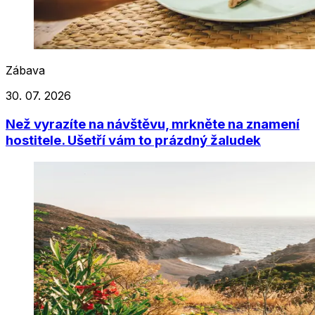
Zábava
30. 07. 2026
Než vyrazíte na návštěvu, mrkněte na znamení
hostitele. Ušetří vám to prázdný žaludek