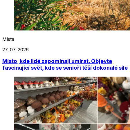
Místa
27. 07. 2026
Místo, kde lidé zapomínají umírat. Objevte
fascinující svět, kde se senioři těší dokonalé síle