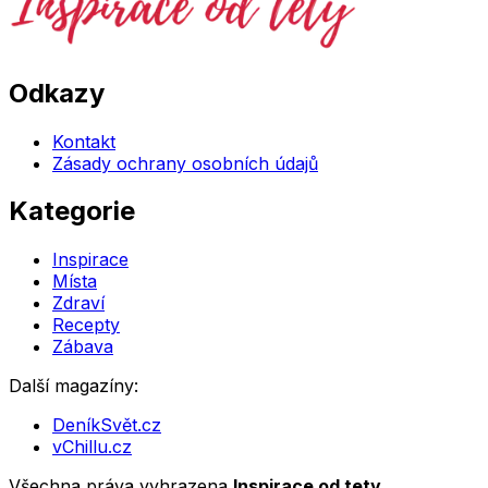
Odkazy
Kontakt
Zásady ochrany osobních údajů
Kategorie
Inspirace
Místa
Zdraví
Recepty
Zábava
Další magazíny:
DeníkSvět.cz
vChillu.cz
Všechna práva vyhrazena
Inspirace od tety