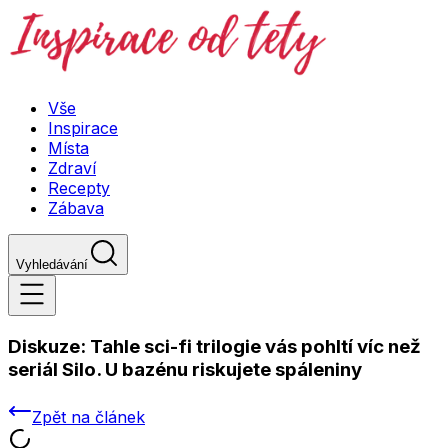
Vše
Inspirace
Místa
Zdraví
Recepty
Zábava
Vyhledávání
Diskuze:
Tahle sci-fi trilogie vás pohltí víc než
seriál Silo. U bazénu riskujete spáleniny
Zpět na článek