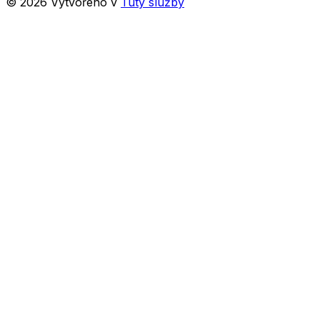
©
2026
Vytvořeno v
Tuty služby