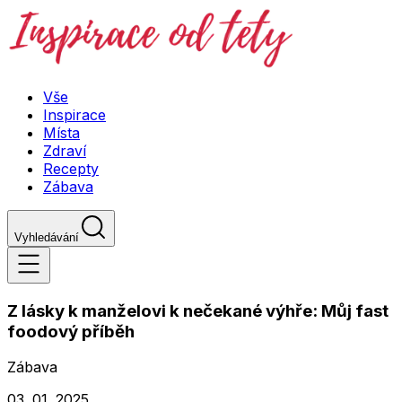
Vše
Inspirace
Místa
Zdraví
Recepty
Zábava
Vyhledávání
Z lásky k manželovi k nečekané výhře: Můj fast
foodový příběh
Zábava
03. 01. 2025