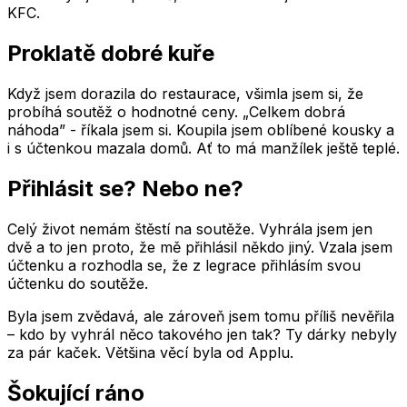
KFC.
Proklatě dobré kuře
Když jsem dorazila do restaurace, všimla jsem si, že
probíhá soutěž o hodnotné ceny. „Celkem dobrá
náhoda” - říkala jsem si. Koupila jsem oblíbené kousky a
i s účtenkou mazala domů. Ať to má manžílek ještě teplé.
Přihlásit se? Nebo ne?
Celý život nemám štěstí na soutěže. Vyhrála jsem jen
dvě a to jen proto, že mě přihlásil někdo jiný. Vzala jsem
účtenku a rozhodla se, že z legrace přihlásím svou
účtenku do soutěže.
Byla jsem zvědavá, ale zároveň jsem tomu příliš nevěřila
– kdo by vyhrál něco takového jen tak? Ty dárky nebyly
za pár kaček. Většina věcí byla od Applu.
Šokující ráno