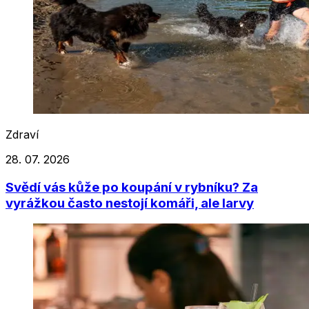
Zdraví
28. 07. 2026
Svědí vás kůže po koupání v rybníku? Za
vyrážkou často nestojí komáři, ale larvy