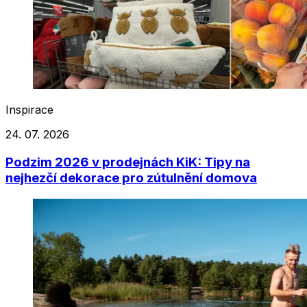
Inspirace
24. 07. 2026
Podzim 2026 v prodejnách KiK: Tipy na
nejhezčí dekorace pro zútulnění domova