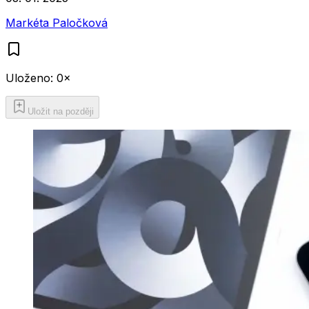
Markéta Paločková
Uloženo:
0
×
Uložit na později