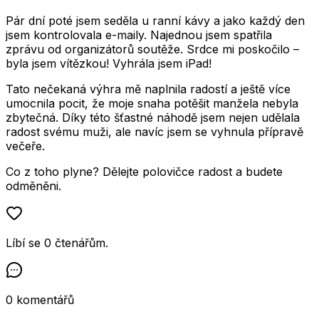
Pár dní poté jsem seděla u ranní kávy a jako každý den
jsem kontrolovala e-maily. Najednou jsem spatřila
zprávu od organizátorů soutěže. Srdce mi poskočilo –
byla jsem vítězkou! Vyhrála jsem iPad!
Tato nečekaná výhra mě naplnila radostí a ještě více
umocnila pocit, že moje snaha potěšit manžela nebyla
zbytečná. Díky této šťastné náhodě jsem nejen udělala
radost svému muži, ale navíc jsem se vyhnula přípravě
večeře.
Co z toho plyne? Dělejte polovičce radost a budete
odměněni.
Líbí se
0
čtenářům
.
0
komentářů