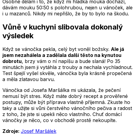
Osobně dělám i to, že když mi hladká mouka dochází,
dávám mouku 50:50 s polohrubou, nejen u vánoček, ale
i u mazanců. Nikdy mi nepřišlo, že by to bylo na škodu.
Vůně v kuchyni slibovala dokonalý
výsledek
Když se vánočka pekla, celý byt voněl božsky.
Ale já
jsem nezahálela a zadělala další těsto na kynutou
dobrotu
, brzy vám o ní napíšu a bude slaná! Po 35
minutách jsem ji vytáhla z trouby a nechala vychladnout.
Test špejlí vyšel skvěle, vánočka byla krásně propečená
a měla zlatavou barvu.
Vánočka od Josefa Maršálka mi ukázala, že pečení
nemusí být stres. Když máte dobrý recept a prověřené
postupy, může být příprava vlastně příjemná. Zkuste ho
taky a užijte si vůni čerstvého vánočního pečiva a radost
z toho, že jste si upekli něco vlastního. Chuť domácí
vánočky je něco, co v obchodě prostě nekoupíte.
Zdroje:
Josef Maršálek