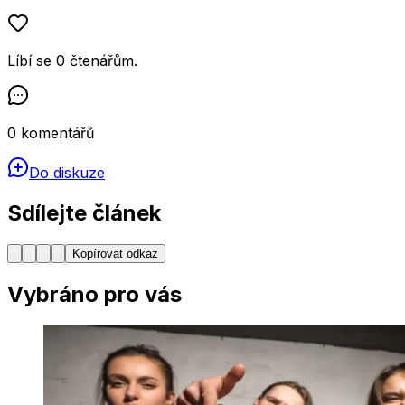
Líbí se
0
čtenářům
.
0
komentářů
Do diskuze
Sdílejte článek
Kopírovat odkaz
Vybráno pro vás