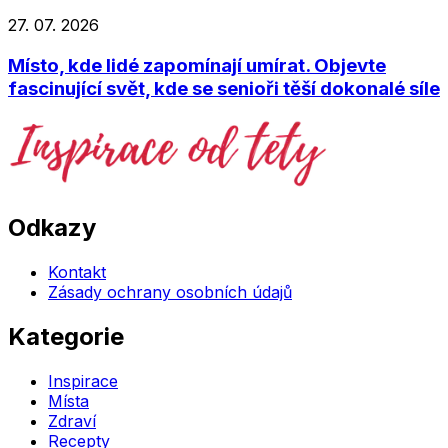
27. 07. 2026
Místo, kde lidé zapomínají umírat. Objevte
fascinující svět, kde se senioři těší dokonalé síle
Odkazy
Kontakt
Zásady ochrany osobních údajů
Kategorie
Inspirace
Místa
Zdraví
Recepty