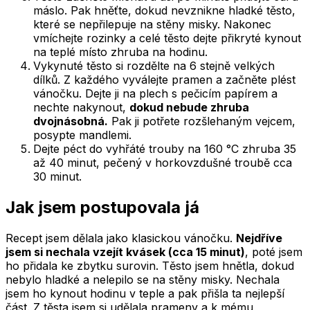
máslo. Pak hněťte, dokud nevznikne hladké těsto,
které se nepřilepuje na stěny misky. Nakonec
vmíchejte rozinky a celé těsto dejte přikryté kynout
na teplé místo zhruba na hodinu.
Vykynuté těsto si rozdělte na 6 stejně velkých
dílků. Z každého vyválejte pramen a začněte plést
vánočku. Dejte ji na plech s pečicím papírem a
nechte nakynout,
dokud nebude zhruba
dvojnásobná.
Pak ji potřete rozšlehaným vejcem,
posypte mandlemi.
Dejte péct do vyhřáté trouby na 160 °C zhruba 35
až 40 minut, pečený v horkovzdušné troubě cca
30 minut.
Jak jsem postupovala já
Recept jsem dělala jako klasickou vánočku.
Nejdříve
jsem si nechala vzejít kvásek (cca 15 minut)
, poté jsem
ho přidala ke zbytku surovin. Těsto jsem hnětla, dokud
nebylo hladké a nelepilo se na stěny misky. Nechala
jsem ho kynout hodinu v teple a pak přišla ta nejlepší
část. Z těsta jsem si udělala prameny a k mému