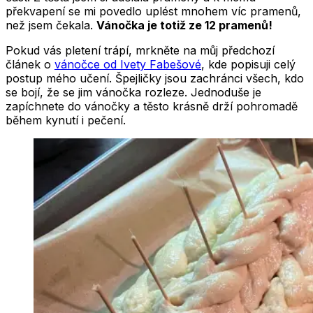
překvapení se mi povedlo uplést mnohem víc pramenů,
než jsem čekala.
Vánočka je totiž ze 12 pramenů!
Pokud vás pletení trápí, mrkněte na můj předchozí
článek o
vánočce od Ivety Fabešové
, kde popisuji celý
postup mého učení. Špejličky jsou zachránci všech, kdo
se bojí, že se jim vánočka rozleze. Jednoduše je
zapíchnete do vánočky a těsto krásně drží pohromadě
během kynutí i pečení.