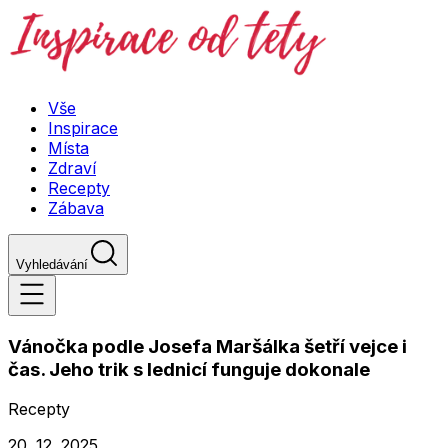
Vše
Inspirace
Místa
Zdraví
Recepty
Zábava
Vyhledávání
Vánočka podle Josefa Maršálka šetří vejce i
čas. Jeho trik s lednicí funguje dokonale
Recepty
20. 12. 2025