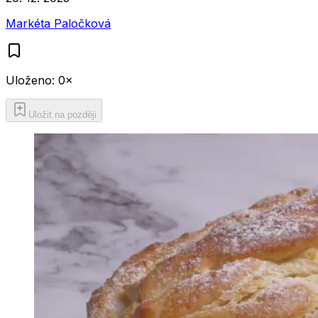
Markéta Paločková
Uloženo:
0
×
Uložit na později