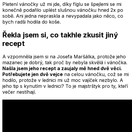
Pletení vánočky už mi jde, díky fíglu se špejlemi se mi
konečně podařilo uplést slušnou vánočku hned 2x po
sobě. Ani jedna nepraskla a nevypadala jako něco, co
bych radši hodila do koše.
Řekla jsem si, co takhle zkusit jiný
recept
A vzpomněla jsem si na Josefa Maršálka, protože jeho
mazanec je dobrý, tak proč by nebyla skvělá i vánočka.
Našla jsem jeho recept a zaujaly mě hned dvě věci.
Potřebujete jen dvě vejce
na celou vánočku, což se mi
hodilo, protože v lednici mi už moc vajíček nezbylo. A
jeho tip s kynutím v lednici? To je majstrštyk pro ty, kteří
večer nestíhají.