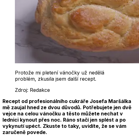
Protože mi pletení vánočky už nedělá
problém, zkusila jsem další recept.
Zdroj:
Redakce
Recept od profesionálního cukráře Josefa Maršálka
mě zaujal hned ze dvou důvodů. Potřebujete jen dvě
vejce na celou vánočku a těsto můžete nechat v
lednici kynout přes noc. Ráno stačí jen splést a po
vykynutí upéct. Zkuste to taky, uvidíte, že se vám
zaručeně povede.