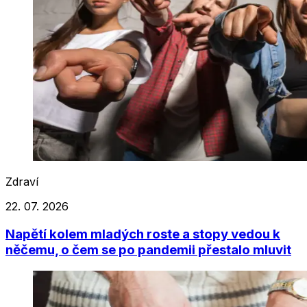
Zdraví
22. 07. 2026
Napětí kolem mladých roste a stopy vedou k
něčemu, o čem se po pandemii přestalo mluvit