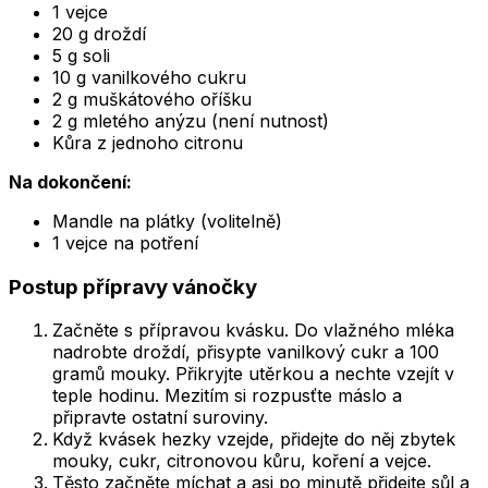
1 vejce
20 g droždí
5 g soli
10 g vanilkového cukru
2 g muškátového oříšku
2 g mletého anýzu (není nutnost)
Kůra z jednoho citronu
Na dokončení:
Mandle na plátky (volitelně)
1 vejce na potření
Postup přípravy vánočky
Začněte s přípravou kvásku. Do vlažného mléka
nadrobte droždí, přisypte vanilkový cukr a 100
gramů mouky. Přikryjte utěrkou a nechte vzejít v
teple hodinu. Mezitím si rozpusťte máslo a
připravte ostatní suroviny.
Když kvásek hezky vzejde, přidejte do něj zbytek
mouky, cukr, citronovou kůru, koření a vejce.
Těsto začněte míchat a asi po minutě přidejte sůl a