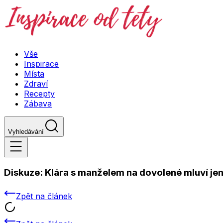
Vše
Inspirace
Místa
Zdraví
Recepty
Zábava
Vyhledávání
Diskuze:
Klára s manželem na dovolené mluví jen
Zpět na článek