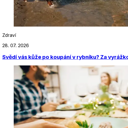
Zdraví
28. 07. 2026
Svědí vás kůže po koupání v rybníku? Za vyrážkou