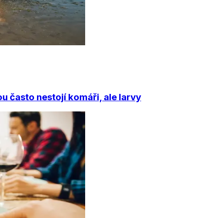
 často nestojí komáři, ale larvy