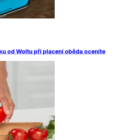
ku od Woltu při placení oběda oceníte