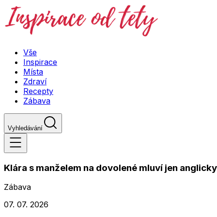
Vše
Inspirace
Místa
Zdraví
Recepty
Zábava
Vyhledávání
Klára s manželem na dovolené mluví jen anglicky
Zábava
07. 07. 2026