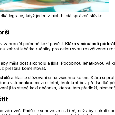
 velká legrace, když jeden z nich hledá správné slůvko.
orší
 v zahraničí pořádně kazí pověst.
Klára v minulosti párkrá
zénu zabrat lehátka ručníky pro celou svou rozvětvenou rod
o, aby měla dost alkoholu a jídla. Podobnou lehátkovou válk
už přestala komentovat.
stolů
a hlasité stěžování si na všechno kolem. Klára si pro
padnou vstupenkou mezi ostatní, tentokrát bez předsudků p
ní jí to stejně kazí občanka, kterou tam předloží, nicmé
tít
 zároveň. Radši se schová za cizí řeč, než aby ji okolí sp