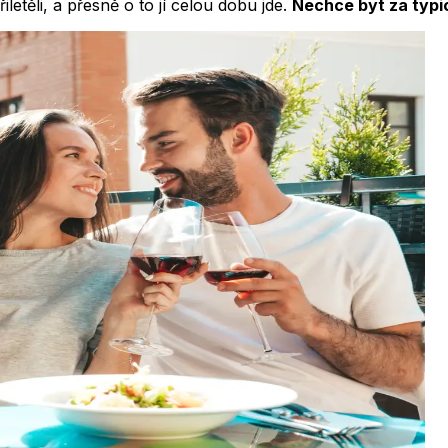
letěli, a přesně o to jí celou dobu jde.
Nechce být za typ