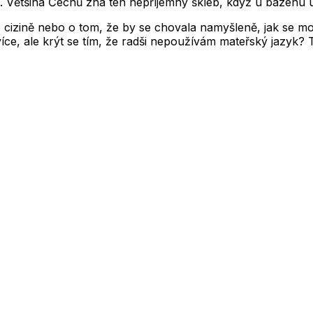
ás. Většina Čechů zná ten nepříjemný škleb, když u bazénu
cizině nebo o tom, že by se chovala namyšleně, jak se moh
 více, ale krýt se tím, že radši nepoužívám mateřský jazyk? 