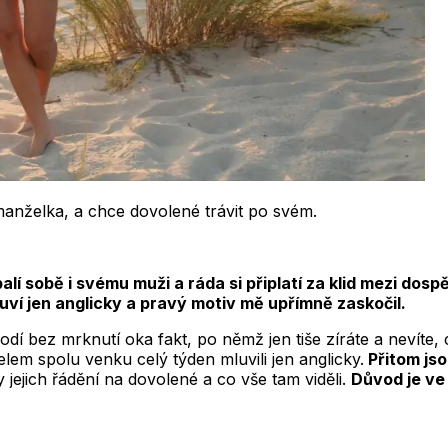
manželka, a chce dovolené trávit po svém.
alí sobě i svému muži a ráda si připlatí za klid mezi do
ví jen anglicky a pravý motiv mě upřímně zaskočil.
í bez mrknutí oka fakt, po němž jen tiše zíráte a nevíte, c
lem spolu venku celý týden mluvili jen anglicky.
Přitom jso
jejich řádění na dovolené a co vše tam viděli.
Důvod je ve