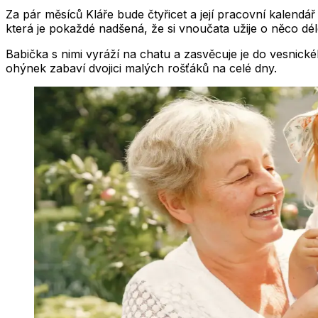
Za pár měsíců Kláře bude čtyřicet a její pracovní kalendář
která je pokaždé nadšená, že si vnoučata užije o něco dél
Babička s nimi vyráží na chatu a zasvěcuje je do vesnick
ohýnek zabaví dvojici malých rošťáků na celé dny.