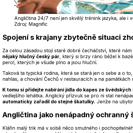
Angličtina 24/7 není jen skvělý trénink jazyka, ale i
Zdroj:
Magnific
Spojení s krajany zbytečně situaci zh
Za celou zásadou stojí staré dobré čecháčství, které nám
nějaký hlučný český pár
, který si brzy ráno běžel k ba
pero!, kterých je všude plno a jsou hluční.
Taková ta typická rodina, která se stará jen o sebe a o t
nahlas, a chování Čechů v restauracích a na památkách 
K tomu si přidejte nabírání jídla do kapes ze švédských 
vedlejšího lehátka. Anglický přízvuk se pro ni stal nená
automaticky zařadil do stejné škatulky.
Jenže na ubytová
Angličtina jako nenápadný ochranný š
Klářin malý trik má v sobě něco smutného i pochopitelného