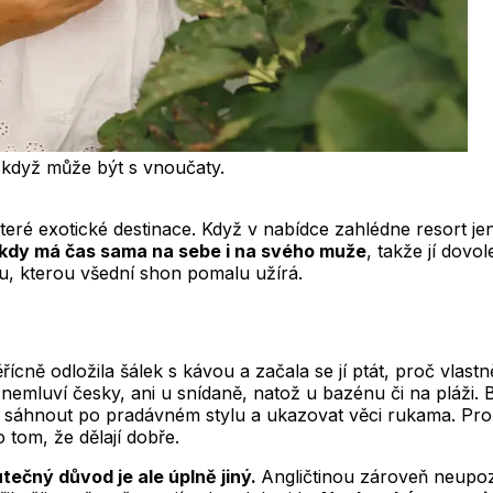
 když může být s vnoučaty.
eré exotické destinace. Když v nabídce zahlédne resort jen 
kdy má čas sama na sebe i na svého muže
, takže jí dovo
ru, kterou všední shon pomalu užírá.
ícně odložila šálek s kávou a začala se jí ptát, proč vlast
emluví česky, ani u snídaně, natož u bazénu či na pláži. B
h sáhnout po pradávném stylu a ukazovat věci rukama. Pro 
 tom, že dělají dobře.
tečný důvod je ale úplně jiný.
Angličtinou zároveň neupo