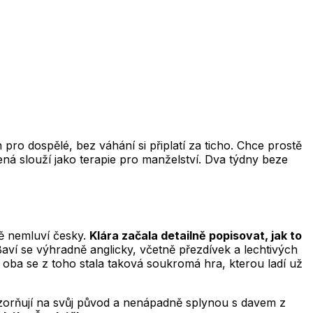
pro dospělé, bez váhání si připlatí za ticho. Chce prostě
lená slouží jako terapie pro manželství. Dva týdny beze
ně nemluví česky.
Klára začala detailně popisovat, jak to
aví se výhradně anglicky, včetně přezdívek a lechtivých
oba se z toho stala taková soukromá hra, kterou ladí už
zorňují na svůj původ a nenápadně splynou s davem z