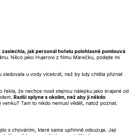
t zaslechla, jak personál hotelu polohlasně pomlouvá
inu. Něco jako Hujerovi z filmu Marečku, podejte mi
u sledovala u vody vícekrát, než by kdy chtěla přiznat
to řekla, že nechce nosit stejnou nálepku jako krajané od
ředem.
Radši splyne s okolím, než aby ji někdo
ně venku? Tam to nikdo nemusí vědět, natož poznat.
ojilo s chováním, které sama upřímně odsuzuje. Její