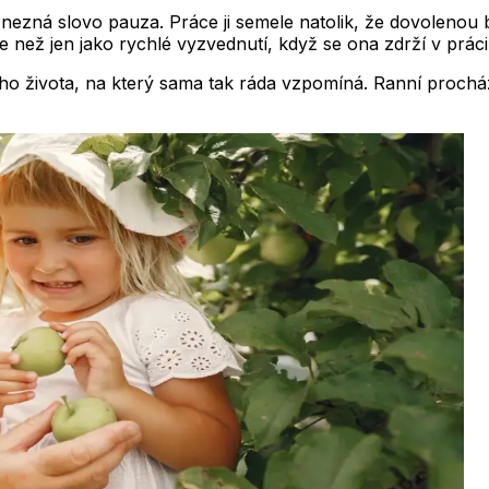
 nezná slovo pauza. Práce ji semele natolik, že dovolenou be
e než jen jako rychlé vyzvednutí, když se ona zdrží v prác
ého života, na který sama tak ráda vzpomíná. Ranní procház