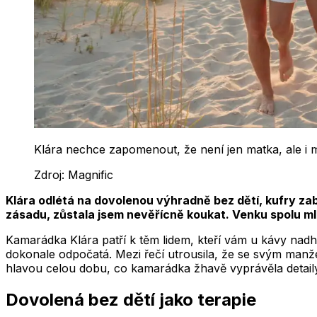
Klára nechce zapomenout, že není jen matka, ale i 
Zdroj:
Magnific
Klára odlétá na dovolenou výhradně bez dětí, kufry zab
zásadu, zůstala jsem nevěřícně koukat. Venku spolu mlu
Kamarádka Klára patří k těm lidem, kteří vám u kávy nadhod
dokonale odpočatá. Mezi řečí utrousila, že se svým manže
hlavou celou dobu, co kamarádka žhavě vyprávěla detaily 
Dovolená bez dětí jako terapie