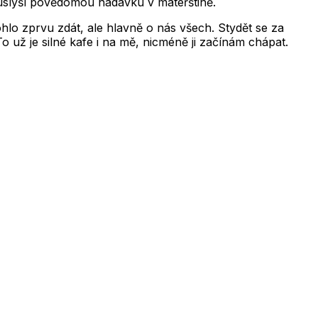
 uslyší povědomou nadávku v mateřštině.
lo zprvu zdát, ale hlavně o nás všech. Stydět se za
To už je silné kafe i na mě, nicméně ji začínám chápat.