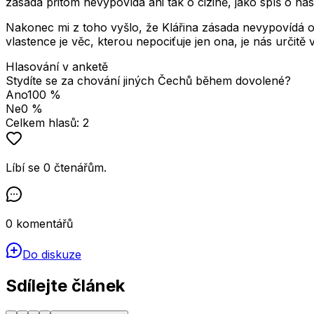
zásada přitom nevypovídá ani tak o cizině, jako spíš o n
Nakonec mi z toho vyšlo, že Klářina zásada nevypovídá o 
vlastence je věc, kterou nepociťuje jen ona, je nás určitě
Hlasování v anketě
Stydíte se za chování jiných Čechů během dovolené?
Ano
100
%
Ne
0
%
Celkem hlasů:
2
Líbí se
0
čtenářům
.
0
komentářů
Do diskuze
Sdílejte článek