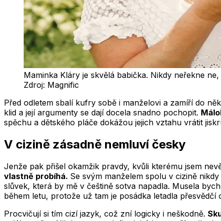
Maminka Kláry je skvělá babička. Nikdy neřekne ne,
Zdroj:
Magnific
Před odletem sbalí kufry sobě i manželovi a zamíří do někt
klid a její argumenty se dají docela snadno pochopit.
Málo
spěchu a dětského pláče dokážou jejich vztahu vrátit jisk
V cizině zásadně nemluví česky
Jenže pak přišel okamžik pravdy, kvůli kterému jsem nevěř
vlastně probíhá.
Se svým manželem spolu v cizině nikdy n
slůvek, která by mě v češtině sotva napadla. Musela byc
během letu, protože už tam je posádka letadla přesvědčí o
Procvičují si tím cizí jazyk, což zní logicky i neškodně.
Sku