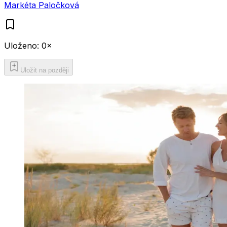
Markéta Paločková
Uloženo:
0
×
Uložit na později