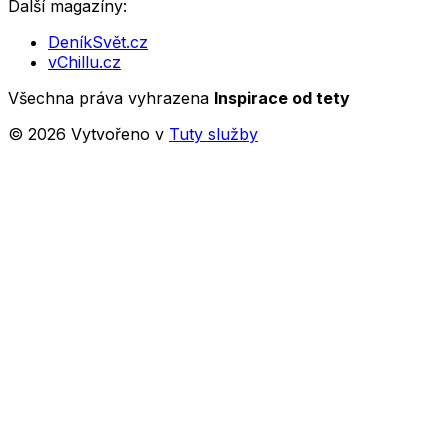
Další magazíny:
DeníkSvět.cz
vChillu.cz
Všechna práva vyhrazena
Inspirace od tety
©
2026
Vytvořeno v
Tuty služby