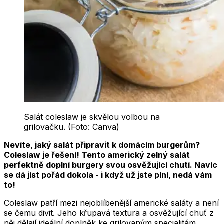
Salát coleslaw je skvělou volbou na
grilovačku. (Foto: Canva)
Nevíte, jaký salát připravit k domácím burgerům?
Coleslaw je řešení! Tento americký zelný salát
perfektně doplní burgery svou osvěžující chutí. Navíc
se dá jíst pořád dokola - i když už jste plní, nedá vám
to!
Coleslaw patří mezi nejoblíbenější americké saláty a není
se čemu divit. Jeho křupavá textura a osvěžující chuť z
něj dělají ideální doplněk ke grilovaným specialitám.