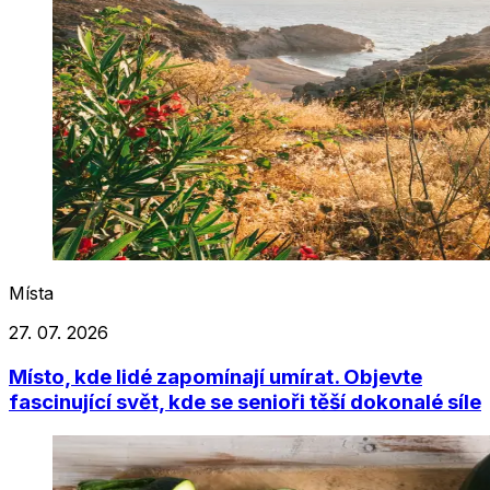
Místa
27. 07. 2026
Místo, kde lidé zapomínají umírat. Objevte
fascinující svět, kde se senioři těší dokonalé síle