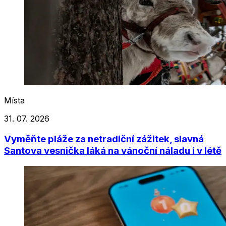
Místa
31. 07. 2026
Vyměňte pláže za netradiční zážitek, slavná
Santova vesnička láká na vánoční náladu i v létě