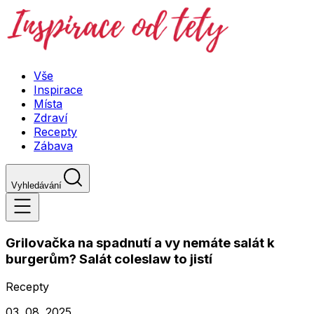
Vše
Inspirace
Místa
Zdraví
Recepty
Zábava
Vyhledávání
Grilovačka na spadnutí a vy nemáte salát k
burgerům? Salát coleslaw to jistí
Recepty
03. 08. 2025