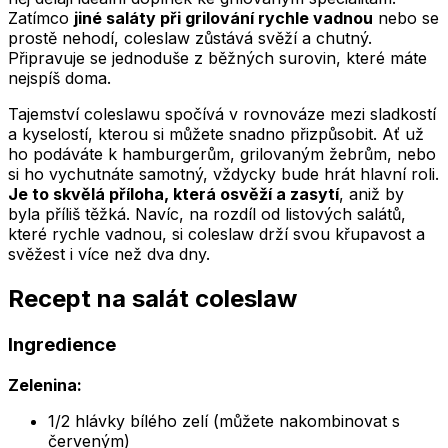
Zatímco
jiné saláty při grilování rychle vadnou
nebo se
prostě nehodí, coleslaw zůstává svěží a chutný.
Připravuje se jednoduše z běžných surovin, které máte
nejspíš doma.
Tajemství coleslawu spočívá v rovnováze mezi sladkostí
a kyselostí, kterou si můžete snadno přizpůsobit. Ať už
ho podáváte k hamburgerům, grilovaným žebrům, nebo
si ho vychutnáte samotný, vždycky bude hrát hlavní roli.
Je to skvělá příloha, která osvěží a zasytí
, aniž by
byla příliš těžká. Navíc, na rozdíl od listových salátů,
které rychle vadnou, si coleslaw drží svou křupavost a
svěžest i více než dva dny.
Recept na salát coleslaw
Ingredience
Zelenina:
1/2 hlávky bílého zelí (můžete nakombinovat s
červeným)