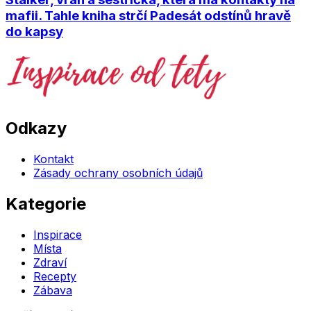
mafii. Tahle kniha strčí Padesát odstínů hravě
do kapsy
Odkazy
Kontakt
Zásady ochrany osobních údajů
Kategorie
Inspirace
Místa
Zdraví
Recepty
Zábava