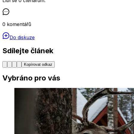
Líbí se
0
čtenářům
.
0
komentářů
Do diskuze
Sdílejte článek
Kopírovat odkaz
Vybráno pro vás