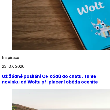
Inspirace
23. 07. 2026
Už žádné posílání QR kódů do chatu. Tuhle
novinku od Woltu při placení oběda oceníte