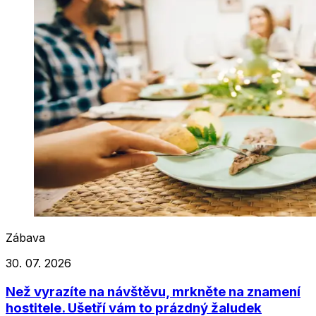
Zábava
30. 07. 2026
Než vyrazíte na návštěvu, mrkněte na znamení
hostitele. Ušetří vám to prázdný žaludek