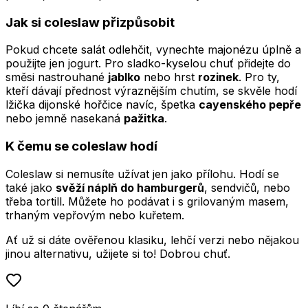
Jak si coleslaw přizpůsobit
Pokud chcete salát odlehčit, vynechte majonézu úplně a
použijte jen jogurt. Pro sladko-kyselou chuť přidejte do
směsi nastrouhané
jablko
nebo hrst
rozinek
. Pro ty,
kteří dávají přednost výraznějším chutím, se skvěle hodí
lžička dijonské hořčice navíc, špetka
cayenského pepře
nebo jemně nasekaná
pažitka
.
K čemu se coleslaw hodí
Coleslaw si nemusíte užívat jen jako přílohu. Hodí se
také jako
svěží náplň do hamburgerů
, sendvičů, nebo
třeba tortill. Můžete ho podávat i s grilovaným masem,
trhaným vepřovým nebo kuřetem.
Ať už si dáte ověřenou klasiku, lehčí verzi nebo nějakou
jinou alternativu, užijete si to! Dobrou chuť.