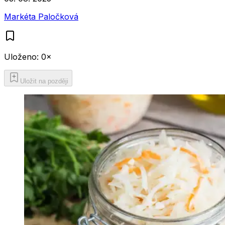
Markéta Paločková
Uloženo:
0
×
Uložit na později