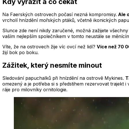
Kdy vyrazit a co čekat
Na Faerských ostrovech počasí nezná kompromisy.
Ale o
vrcholí hnízdění mořských ptáků, včetně ikonických papu
Slunce zde není nikdy zaručené, možná zažijete všechn
vaším nejlepším společníkem v tomto neustále se měnícím di
Víte, že na ostrovech žije víc ovcí než lidí?
Více než 70 0
žijí bok po boku.
Zážitek, který nesmíte minout
Sledování papuchalků při hnízdění na ostrově Mykines.
T
omezený a je potřeba si s předstihem rezervovat trajekt i
ráje pro milovníky ornitologie.