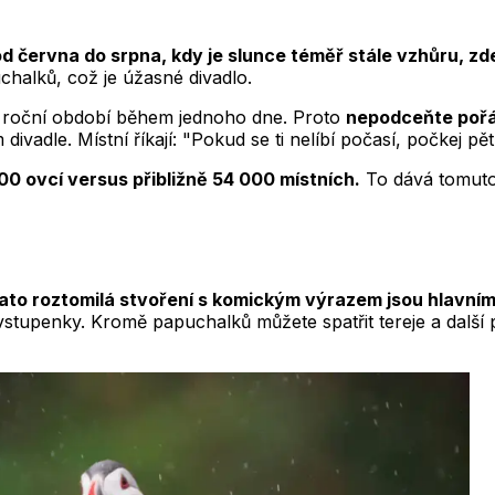
d června do srpna, kdy je slunce téměř stále vzhůru, zde
chalků, což je úžasné divadlo.
y roční období během jednoho dne. Proto
nepodceňte poř
vadle. Místní říkají: "Pokud se ti nelíbí počasí, počkej pět
00 ovcí versus přibližně 54 000 místních.
To dává tomuto 
ato roztomilá stvoření s komickým výrazem jsou hlavní
 vstupenky. Kromě papuchalků můžete spatřit tereje a další