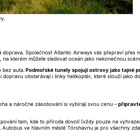
y.
á doprava. Společnost Atlantic Airways vás přepraví přes m
, na kterém můžete sledovat oceán jako nekonečnou scénu 
 bez auta.
Podmořské tunely spojují ostrovy jako tajné 
pravu obstarávají i linky helikoptér, které slouží jako d
loha a náročné zásobování si vybírají svou cenu –
připravt
mpování tam, kde to příroda dovolí (vždy pouze na vyhraze
.
Autobus ve hlavním městě Tórshavnu je pro všechny zdar