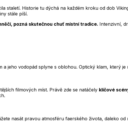
řežila staletí. Historie tu dýchá na každém kroku od dob Vik
ny stále píší.
něčí, pozná skutečnou chuť místní tradice.
Intenzivní, d
m a jeho vodopád splyne s oblohou. Optický klam, který je
čtějších filmových míst. Právě zde se natáčely
klíčové scén
ch.
můžete nasát pravou atmosféru faerského života, daleko od