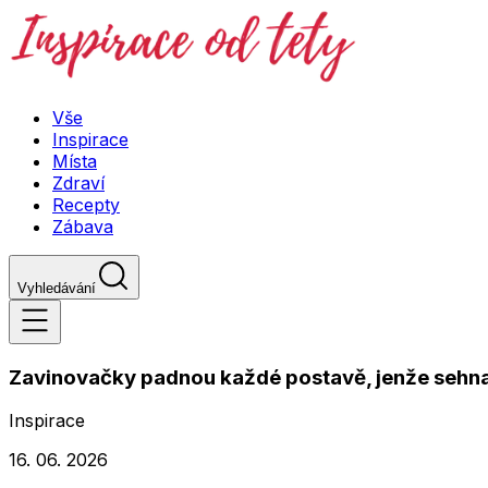
Vše
Inspirace
Místa
Zdraví
Recepty
Zábava
Vyhledávání
Zavinovačky padnou každé postavě, jenže sehnat
Inspirace
16. 06. 2026