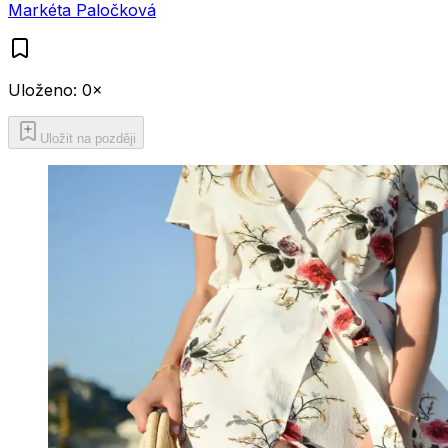
Markéta Paločková
Uloženo:
0
×
Uložit na později