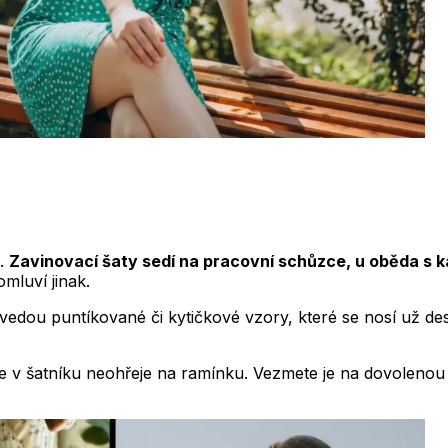
u.
Zavinovací šaty sedí na pracovní schůzce, u oběda s 
mluví jinak.
dou puntíkované či kytičkové vzory, které se nosí už desítk
se v šatníku neohřeje na ramínku. Vezmete je na dovolenou j