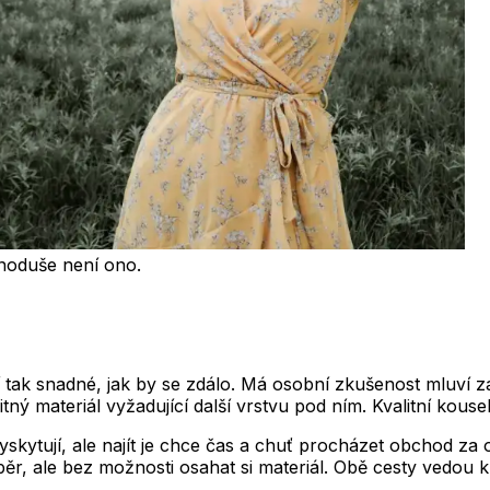
ednoduše není ono.
í tak snadné, jak by se zdálo. Má osobní zkušenost mluví
itný materiál vyžadující další vrstvu pod ním. Kvalitní kou
kytují, ale najít je chce čas a chuť procházet obchod z
ěr, ale bez možnosti osahat si materiál. Obě cesty vedou k 