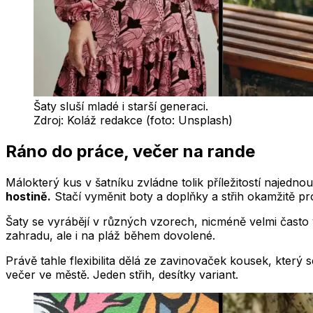
Šaty sluší mladé i starší generaci.
Zdroj:
Koláž redakce (foto: Unsplash)
Ráno do práce, večer na rande
Málokterý kus v šatníku zvládne tolik příležitostí najedno
hostině.
Stačí vyměnit boty a doplňky a střih okamžitě pro
Šaty se vyrábějí v různých vzorech, nicméně velmi často ve
zahradu, ale i na pláž během dovolené.
Právě tahle flexibilita dělá ze zavinovaček kousek, který 
večer ve městě. Jeden střih, desítky variant.