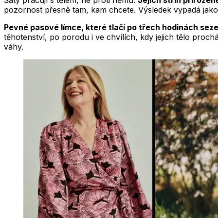
Šaty pracují s tělem, ne proti němu.
Jejich střih přiroze
pozornost přesně tam, kam chcete. Výsledek vypadá jako po
Pevné pasové límce, které tlačí po třech hodinách sezen
těhotenství, po porodu i ve chvílích, kdy jejich tělo proc
váhy.