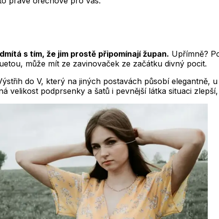
 to pravé ořechové pro vás.
mítá s tím, že jim prostě připomínají župan.
Upřímně? Poc
luetou, může mít ze zavinovaček ze začátku divný pocit.
Výstřih do V, který na jiných postavách působí elegantně, 
vná velikost podprsenky a šatů i pevnější látka situaci zlepš