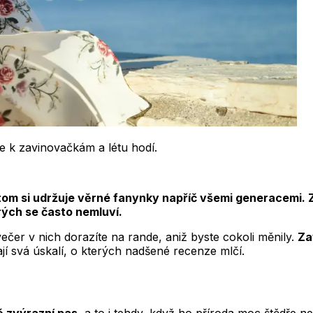
 se k zavinovačkám a létu hodí.
om si udržuje věrné fanynky napříč všemi generacemi. Za
erých se často nemluví.
ečer v nich dorazíte na rande, aniž byste cokoli měnily.
Za
ají svá úskalí, o kterých nadšené recenze mlčí.