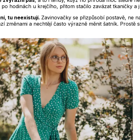
ně zvýrazní pas
, a to i tehdy, když ho příroda moc štědře n
 hodinách u krejčího, přitom stačilo zavázat tkaničky a jí
í, tu neexistují.
Zavinovačky se přizpůsobí postavě, ne naop
hází změnami a nechtějí často výrazně měnit šatník. Prostě 