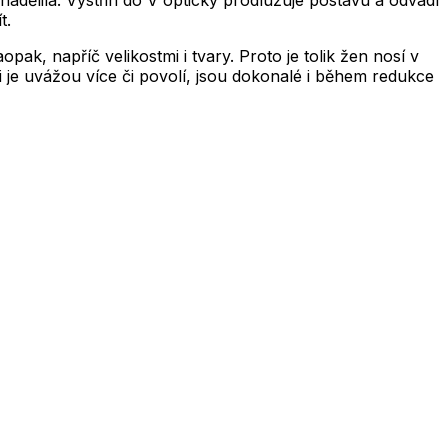
enadělila. Výstřih do V opticky prodlužuje postavu a odvádí
t.
ak, napříč velikostmi i tvary. Proto je tolik žen nosí v
si je uvážou více či povolí, jsou dokonalé i během redukce