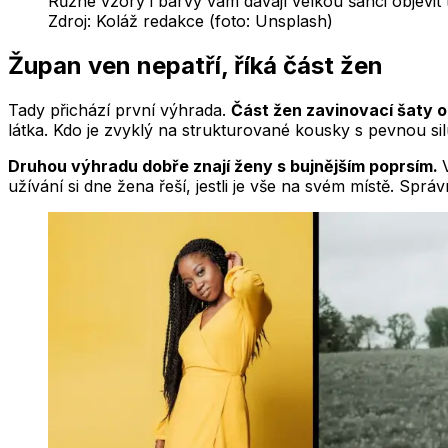
Různé vzory i barvy vám dávají velkou šanci objevit
Zdroj:
Koláž redakce (foto: Unsplash)
Župan ven nepatří, říká část žen
Tady přichází první výhrada.
Část žen zavinovací šaty od
látka. Kdo je zvyklý na strukturované kousky s pevnou si
Druhou výhradu dobře znají ženy s bujnějším poprsím.
užívání si dne žena řeší, jestli je vše na svém místě. Sprá