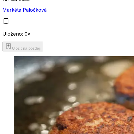
Markéta Paločková
Uloženo:
0
×
Uložit na později