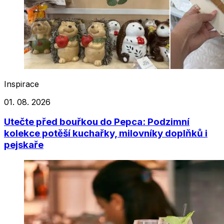
Inspirace
01. 08. 2026
Utečte před bouřkou do Pepca: Podzimní
kolekce potěší kuchařky, milovníky doplňků i
pejskaře