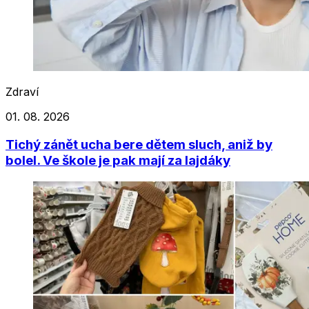
Zdraví
01. 08. 2026
Tichý zánět ucha bere dětem sluch, aniž by
bolel. Ve škole je pak mají za lajdáky