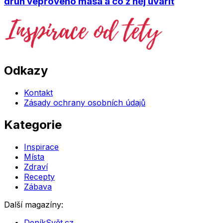
druh vepřového masa a co z něj uvařit
Odkazy
Kontakt
Zásady ochrany osobních údajů
Kategorie
Inspirace
Místa
Zdraví
Recepty
Zábava
Další magazíny:
DeníkSvět.cz