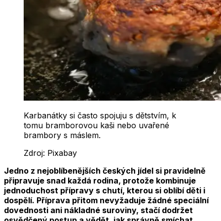
Karbanátky si často spojuju s dětstvím, k
tomu bramborovou kaši nebo uvařené
brambory s máslem.
Zdroj:
Pixabay
Jedno z nejoblíbenějších českých jídel si pravidelně
připravuje snad každá rodina, protože kombinuje
jednoduchost přípravy s chutí, kterou si oblíbí děti i
dospělí. Příprava přitom nevyžaduje žádné speciální
dovednosti ani nákladné suroviny, stačí dodržet
osvědčený postup a vědět, jak správně smíchat