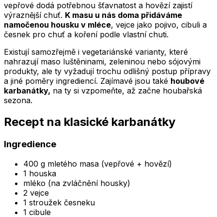
vepřové dodá potřebnou šťavnatost a hovězí zajistí
výraznější chuť.
K masu u nás doma přidáváme
namočenou housku v mléce
, vejce jako pojivo, cibuli a
česnek pro chuť a koření podle vlastní chuti.
Existují samozřejmě i vegetariánské varianty, které
nahrazují maso luštěninami, zeleninou nebo sójovými
produkty, ale ty vyžadují trochu odlišný postup přípravy
a jiné poměry ingrediencí. Zajímavé jsou také
houbové
karbanátky,
na ty si vzpomeňte, až začne houbařská
sezona.
Recept na klasické karbanátky
Ingredience
400 g mletého masa (vepřové + hovězí)
1 houska
mléko (na zvláčnění housky)
2 vejce
1 stroužek česneku
1 cibule