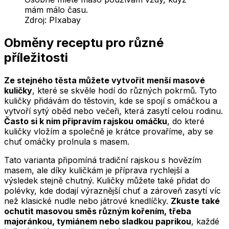
mám málo času.
Zdroj:
PIxabay
Obměny receptu pro různé
příležitosti
Ze stejného těsta můžete vytvořit menší masové
kuličky
, které se skvěle hodí do různých pokrmů. Tyto
kuličky přidávám do těstovin, kde se spojí s omáčkou a
vytvoří sytý oběd nebo večeři, která zasytí celou rodinu.
Často si k nim připravím rajskou omáčku
, do které
kuličky vložím a společně je krátce provaříme, aby se
chuť omáčky prolnula s masem.
Tato varianta připomíná tradiční rajskou s hovězím
masem, ale díky kuličkám je příprava rychlejší a
výsledek stejně chutný. Kuličky můžete také přidat do
polévky, kde dodají výraznější chuť a zároveň zasytí víc
než klasické nudle nebo játrové knedlíčky.
Zkuste také
ochutit masovou směs různým kořením, třeba
majoránkou, tymiánem nebo sladkou paprikou
, každé