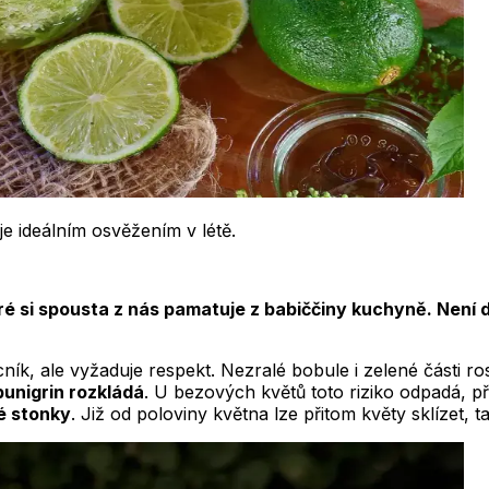
je ideálním osvěžením v létě.
é si spousta z nás pamatuje z babiččiny kuchyně. Není d
ík, ale vyžaduje respekt. Nezralé bobule i zelené části ros
unigrin rozkládá
. U bezových květů toto riziko odpadá, př
é stonky
. Již od poloviny května lze přitom květy sklízet,