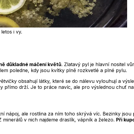
etos i vy.
ně důkladné máčení květů
. Zlatavý pyl je hlavní nositel v
em poledne, kdy jsou kvítky plně rozkvetlé a plné pylu.
větvičky obsahují látky, které se do nálevu vylouhují a výs
ítky přímo drží. Je to práce navíc, ale pro výslednou chuť n
í nápoj, ale rostlina za ním toho skrývá víc. Bezinky jsou 
 Z minerálů v nich najdeme draslík, vápník a železo.
Při kup