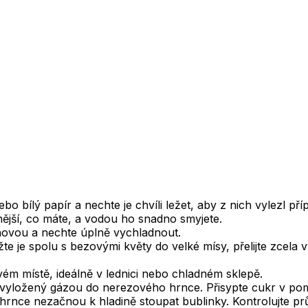
 bílý papír a nechte je chvíli ležet, aby z nich vylezl pří
nější, co máte, a vodou ho snadno smyjete.
ronovou a nechte úplně vychladnout.
žte je spolu s bezovými květy do velké mísy, přelijte zcela
m místě, ideálně v lednici nebo chladném sklepě.
vyložený gázou do nerezového hrnce. Přisypte cukr v poměr
 hrnce nezačnou k hladině stoupat bublinky. Kontrolujte pr