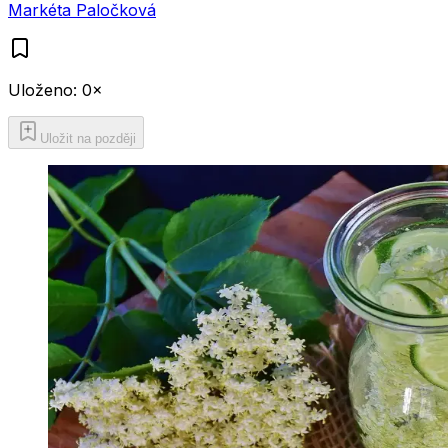
Markéta Paločková
Uloženo:
0
×
Uložit na později