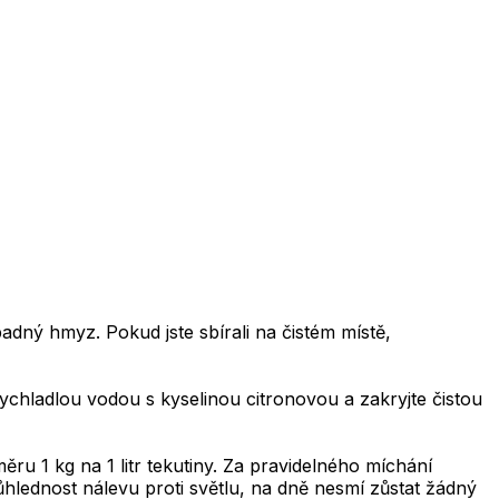
padný hmyz. Pokud jste sbírali na čistém místě,
 vychladlou vodou s kyselinou citronovou a zakryjte čistou
u 1 kg na 1 litr tekutiny. Za pravidelného míchání
ůhlednost nálevu proti světlu, na dně nesmí zůstat žádný