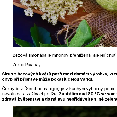
Bezová limonáda je mnohdy přehlížená, ale její chuť 
Zdroj:
Pixabay
Sirup z bezových květů patří mezi domácí výrobky, kter
chyb při přípravě může pokazit celou várku.
Černý bez
(Sambucus nigra)
je v kuchyni výborný pomocn
nevolnost a zažívací potíže.
Zahřátím nad 80 °C se samb
zdravá květenství a do nálevu nepřidávejte silné zelen