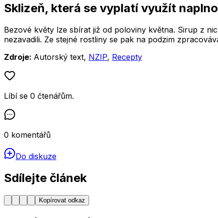
Sklizeň, která se vyplatí využít naplno
Bezové květy lze sbírat již od poloviny května. Sirup z ni
nezavadili. Ze stejné rostliny se pak na podzim zpracová
Zdroje:
Autorský text,
NZIP
,
Recepty
Líbí se
0
čtenářům
.
0
komentářů
Do diskuze
Sdílejte článek
Kopírovat odkaz