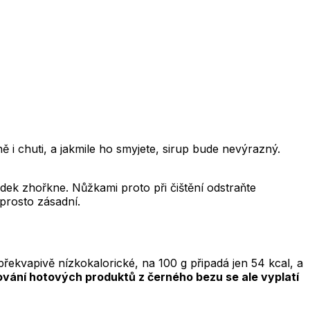
ůně i chuti, a jakmile ho smyjete, sirup bude nevýrazný.
ledek zhořkne. Nůžkami proto při čištění odstraňte
aprosto zásadní.
překvapivě nízkokalorické, na 100 g připadá jen 54 kcal, a
ování hotových produktů z černého bezu se ale vyplatí