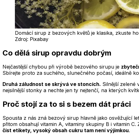
Domácí sirup z bezových květů je klasika, zkuste ho l
Zdroj:
Pixabay
Co dělá sirup opravdu dobrým
Nejčastější chybou při výrobě bezového sirupu je
zbyteč
Sbírejte proto za suchého, slunečného počasí, ideálně kol
Druhá záludnost se skrývá ve stoncích.
Silnější zelené 
nejsilnější stonky a nechte jen ty nejtenčí, na kterých kv
Proč stojí za to si s bezem dát práci
Spousta z nás zná bezový sirup hlavně jako osvěžující letn
přitom obsahují vitamin A, vitaminy skupiny B i vitamin C.
číst etikety, vysoký obsah cukru tam není výjimkou
.