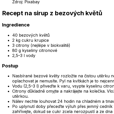
Zdroj:
Pixabay
Recept na sirup z bezových květů
Ingredience
40 bezových květů
2 kg cukru krupice
3 citrony (nejlépe v biokvalitě)
80 g kyseliny citronové
2,5–3 l vody
Postup
Nasbírané bezové květy rozložte na čistou utěrku nebo
oplachovat je nemusíte. Pyl na kvítkách je to nejcen
Vodu (2,5–3 l) přiveďte k varu, vsypte kyselinu cit
Citrony důkladně omyjte a nakrájejte na kolečka. Vlo
utěrkou.
Nálev nechte louhovat 24 hodin na chladném a tmavé
Po uplynutí doby přeceďte výluh přes jemný cedník 
zahřívejte, dokud se cukr zcela nerozpustí a ze dna