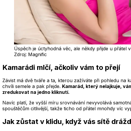
Úspěch je úctyhodná věc, ale někdy přijde u přátel 
Zdroj:
Magnific
Kamarádi mlčí, ačkoliv vám to přejí
Závist má dvě tváře a ta, kterou zažíváte při pohledu na
chvíli semele a pak přejde.
Kamarád, který nelajkuje, vám 
zredukovat na jedno kliknutí.
Navíc platí, že vyšší míru srovnávání nevyvolává samotná
spouštěčům citlivější, takže ticho od přátel mnohdy víc vyp
Jak zůstat v klidu, když vás sítě drážd