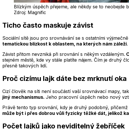
Blízkým úspěch přejeme, ale někdy se to neobejde b
Zdroj:
Magnific
Ticho často maskuje závist
Sociální sítě jsou pro srovnávání se s ostatními výjimeč
tematickou blízkost k oblastem, na kterých nám záleží
.
Závist přitom nevzniká při srovnání s někým vzdáleným.
C
stejném městě, kde vy stále platíte nájem. Čím je druhý čl
přesně takových lidí.
Proč cizímu lajk dáte bez mrknutí oka
Cizí člověk na síti není součástí vaší srovnávací mapy, t
jiný mechanismus.
Jeho pracovní úspěch nebo nový vztah
Právě tento typ srovnání, kdy je druhý podobný, přičemž s
může být i přes dobrou vůli fyzicky těžké dát, jelikož k
Počet lajků jako neviditelný žebříček