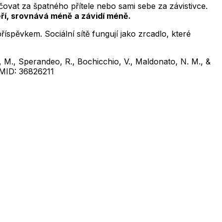
ovat za špatného přítele nebo sami sebe za závistivce.
ěří, srovnává méně a závidí méně.
íspěvkem. Sociální sítě fungují jako zrcadlo, které
ne, M., Sperandeo, R., Bochicchio, V., Maldonato, N. M., &
PMID: 36826211