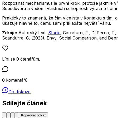
Rozpoznat mechanismus je první krok, protože jakmile vít
Sebedůvěra a vědomí vlastních schopností výrazně tlumí i
Prakticky to znamená, že čím více jste v kontaktu s tím, c
ukazuje hlavně to, čemu sami přikládáte největší váhu.
Zdroje:
Autorský text,
Studie
: Carraturo, F., Di Perna, T.
Scandurra, C. (2023).
Envy, Social Comparison, and Depr
Líbí se
0
čtenářům
.
0
komentářů
Do diskuze
Sdílejte článek
Kopírovat odkaz