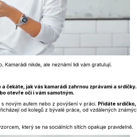
 Kamarádi nikde, ale neznámí lidi vám gratulují.
 čekáte, jak vás kamarádi zahrnou zprávami a srdíčky. Ta
ebo otevře oči i vám samotným.
a s novým autem nebo z povýšení v práci.
Přidáte srdíčko,
y přicházejí od kolegů z bývalé práce, od vzdálených známých
zorcem, který se na sociálních sítích opakuje pravidelně.