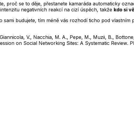
e, proč se to děje, přestanete kamaráda automaticky označ
ntenzitu negativních reakcí na cizí úspěch, takže
kdo si v
o sami budujete, tím méně vás rozhodí ticho pod vlastním př
, Giannicola, V., Nacchia, M. A., Pepe, M., Muzii, B., Botto
ession on Social Networking Sites: A Systematic Review
. 