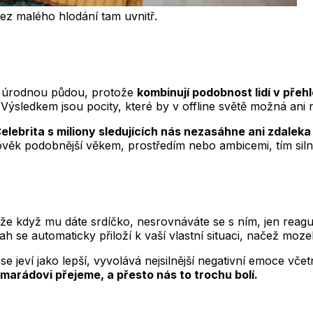
ez malého hlodání tam uvnitř.
ně úrodnou půdou, protože
kombinují podobnost lidí v přeh
 Výsledkem jsou pocity, které by v offline světě možná ani 
elebrita s miliony sledujících nás nezasáhne ani zdaleka 
ověk podobnější věkem, prostředím nebo ambicemi, tím silněj
akže když mu dáte srdíčko, nesrovnáváte se s ním, jen reag
 se automaticky přiloží k vaší vlastní situaci, načež moz
e jeví jako lepší, vyvolává nejsilnější negativní emoce vče
amarádovi přejeme, a přesto nás to trochu bolí.