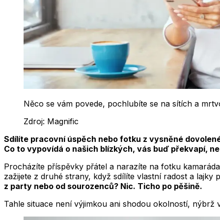
Něco se vám povede, pochlubíte se na sítích a mrtvo.
Zdroj:
Magnific
Sdílíte pracovní úspěch nebo fotku z vysněné dovolené a
Co to vypovídá o našich blízkých, vás buď překvapí, n
Procházíte příspěvky přátel a narazíte na fotku kamarád
zažijete z druhé strany, když sdílíte vlastní radost a lajk
z party nebo od sourozenců? Nic. Ticho po pěšině.
Tahle situace není výjimkou ani shodou okolností, nýbrž v