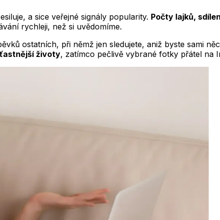
esiluje, a sice veřejné signály popularity.
Počty lajků, sdíle
vání rychleji, než si uvědomíme.
pěvků ostatních, při němž jen sledujete, aniž byste sami něco
ťastnější životy
, zatímco pečlivě vybrané fotky přátel na 