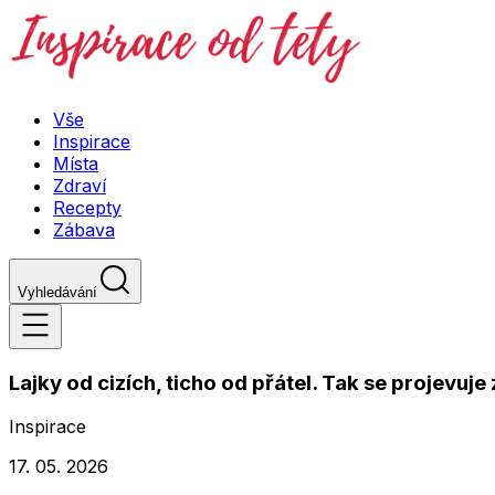
Vše
Inspirace
Místa
Zdraví
Recepty
Zábava
Vyhledávání
Lajky od cizích, ticho od přátel. Tak se projevuje 
Inspirace
17. 05. 2026