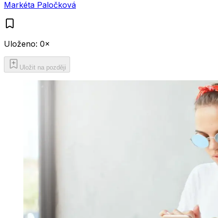
Markéta Paločková
Uloženo:
0
×
Uložit na později