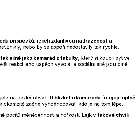
ledu příspěvků, jejich zdánlivou nadřazenost a
nevznikly, nebo by se aspoň nedostavily tak rychle.
tak silně jako kamarád z fakulty
, který si koupil byt ve
ší reakci jeho úspěch vyvolá, a sociální sítě jsou plné
ujete na hezký obsah.
U blízkého kamaráda funguje úplně
ek okamžitě začne vyhodnocovat, kdo je na tom lépe.
tně pocitů méněcennosti a hořkosti.
Lajk v takové chvíli