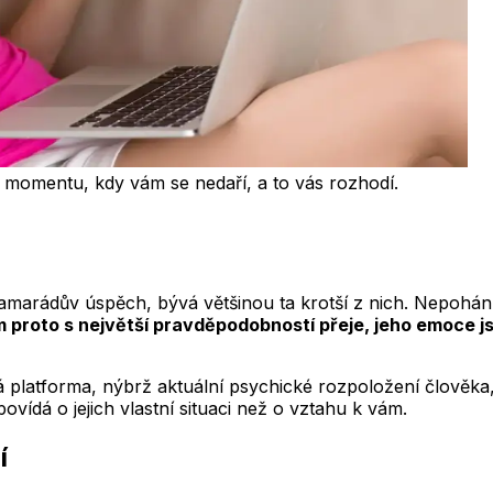
v momentu, kdy vám se nedaří, a to vás rozhodí.
 kamarádův úspěch, bývá většinou ta krotší z nich. Nepohán
proto s největší pravděpodobností přeje, jeho emoce jsou 
 platforma, nýbrž aktuální psychické rozpoložení člověka,
ovídá o jejich vlastní situaci než o vztahu k vám.
í