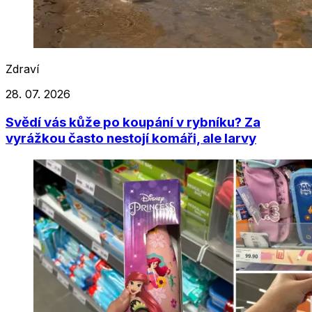
Zdraví
28. 07. 2026
Svědí vás kůže po koupání v rybníku? Za
vyrážkou často nestojí komáři, ale larvy