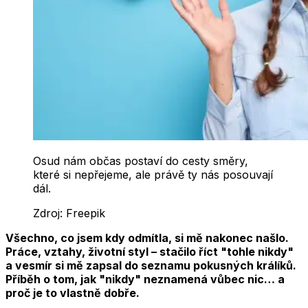
Osud nám občas postaví do cesty směry,
které si nepřejeme, ale právě ty nás posouvají
dál.
Zdroj:
Freepik
Všechno, co jsem kdy odmítla, si mě nakonec našlo.
Práce, vztahy, životní styl – stačilo říct "tohle nikdy"
a vesmír si mě zapsal do seznamu pokusných králíků.
Příběh o tom, jak "nikdy" neznamená vůbec nic… a
proč je to vlastně dobře.