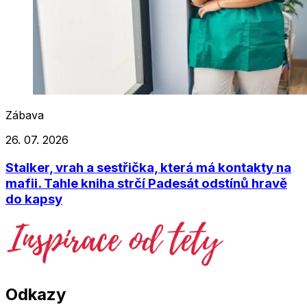
Zábava
26. 07. 2026
Stalker, vrah a sestřička, která má kontakty na
mafii. Tahle kniha strčí Padesát odstínů hravě
do kapsy
Odkazy