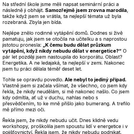
Na střední škole jsme měli napsat seminární práci a
následně ji obhájit.
Samozřejmě jsem zrovna marodila
,
takže když jsem se vrátila, ta nejlepší témata už byla
rozebraná. Zbyla jen bída.
Nejlépe znělo rodinné vytápění domů. Dodnes si živě
pamatuju, jak jsem se otočila na učitelku a s naprostou
jistotou pronesla:
„K čemu budu dělat průzkum
vytápění, když nikdy nebudu dělat v energetice?“
O
pár let později jsem nastoupila do korporátu. Oblast?
Energetika. A ne ledajaká, ta nejlepší v zemi. Nakonec
jsem tu práci dělala téměř deset let.
Tohle se opravdu povedlo.
Ale nebyl to jediný případ.
Vlastně jsem si začala všímat, že všechno, co jsem kdy
řekla, že nikdy neudělám, si mě nakonec našlo. Co jsem
kdy odmítla, ať už v duchu, nahlas nebo s
přesvědčením, to ke mně přišlo jako bumerang. A trefilo
mě přímo mezi oči.
Řekla jsem, že nikdy nebudu učit. Dnes klidně vedu
workshopy, proškolila jsem spoustu lidí v energetice i v
pojišťovnictví. Řekla jsem, že nikdy nebudu podnikat.