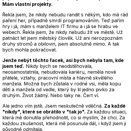
Mám vlastní projekty.
Řekla jsem, že nikdy nebudu randit s někým, kdo má rád
paření her, případně smrdí programováním. Teď pařím
hry i já, mám s manželem IT firmu a i já se hrabu ve
webech. Řekla jsem, že nikdy nebudu žít ve městě. Už
patnáct let jsem městský člověk. Už ani nerozpoznám
druhy stromů a obilovin, jsem absolutně mimo. A tak
bych mohla pokračovat.
Jenže nebýt těchto facek, asi bych nebyla tam, kde
jsem teď.
Nikdy bych se neodstěhovala,
neosamostatnila, nebudovala kariéru, neměla nové
přátele, vztahy, pracovní místa a hlavně skvělého
manžela. Možná bych zůstala v rodné vsi, měla kopu
dětí a manžela od vedle, který by lil jedno pivko za
druhým. Život žádný. Nebo taky ne. Čert ví.
Ale jedno vím jistě. Jsem neskutečně vděčná.
Za každé
"nikdy", které se obrátilo v "tak jo".
Za každou situaci,
která mě donutila přehodnotit, co si myslím, že chci. Za
každou zkušenost, která mě posunula dál, i když jsem ji
původně odmítala.