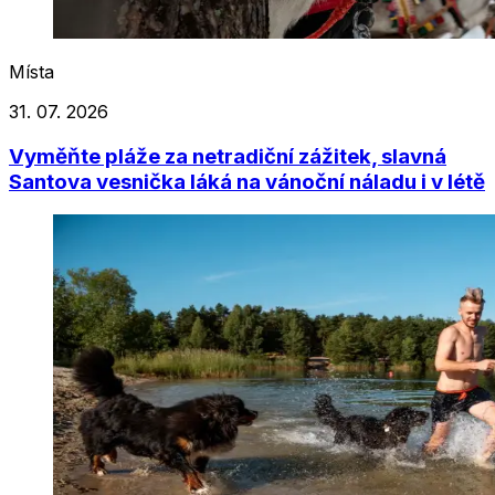
Místa
31. 07. 2026
Vyměňte pláže za netradiční zážitek, slavná
Santova vesnička láká na vánoční náladu i v létě