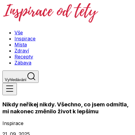
Vše
Inspirace
Místa
Zdraví
Recepty
Zábava
Vyhledávání
Nikdy neříkej nikdy. Všechno, co jsem odmítla,
mi nakonec změnilo život k lepšímu
Inspirace
21. 09. 2025