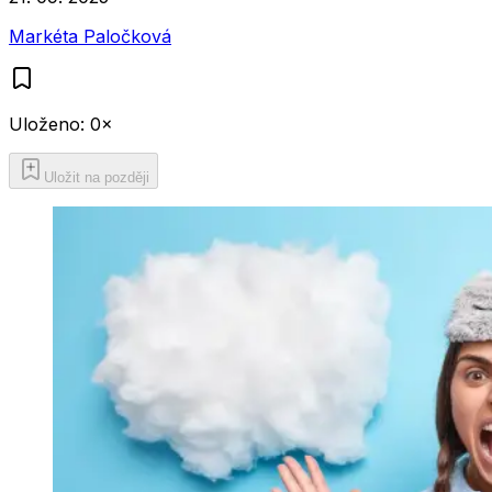
Markéta Paločková
Uloženo:
0
×
Uložit na později