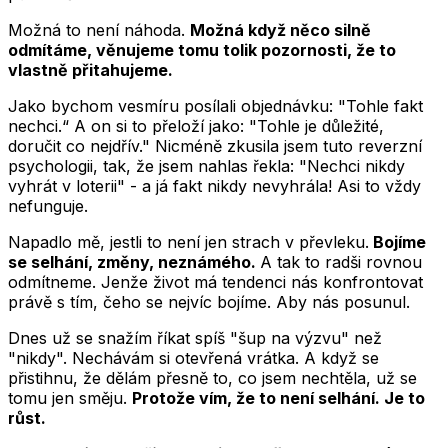
Možná to není náhoda.
Možná když něco silně
odmítáme, věnujeme tomu tolik pozornosti, že to
vlastně přitahujeme.
Jako bychom vesmíru posílali objednávku: "Tohle fakt
nechci.“ A on si to přeloží jako: "Tohle je důležité,
doručit co nejdřív." Nicméně zkusila jsem tuto reverzní
psychologii, tak, že jsem nahlas řekla: "Nechci nikdy
vyhrát v loterii" - a já fakt nikdy nevyhrála! Asi to vždy
nefunguje.
Napadlo mě, jestli to není jen strach v převleku.
Bojíme
se selhání, změny, neznámého.
A tak to radši rovnou
odmítneme. Jenže život má tendenci nás konfrontovat
právě s tím, čeho se nejvíc bojíme. Aby nás posunul.
Dnes už se snažím říkat spíš "šup na výzvu" než
"nikdy". Nechávám si otevřená vrátka. A když se
přistihnu, že dělám přesně to, co jsem nechtěla, už se
tomu jen směju.
Protože vím, že to není selhání. Je to
růst.