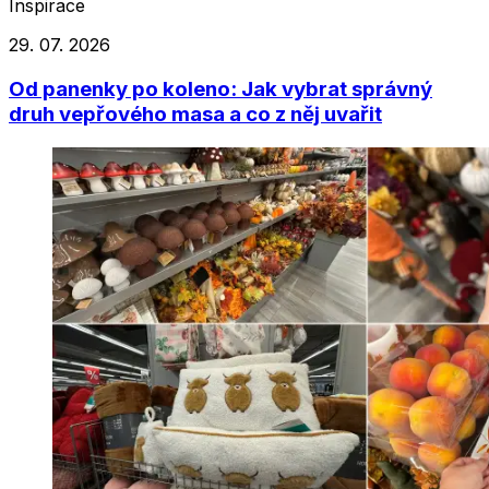
Inspirace
29. 07. 2026
Od panenky po koleno: Jak vybrat správný
druh vepřového masa a co z něj uvařit