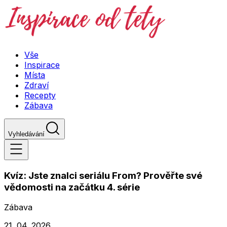
Vše
Inspirace
Místa
Zdraví
Recepty
Zábava
Vyhledávání
Kvíz: Jste znalci seriálu From? Prověřte své
vědomosti na začátku 4. série
Zábava
21. 04. 2026