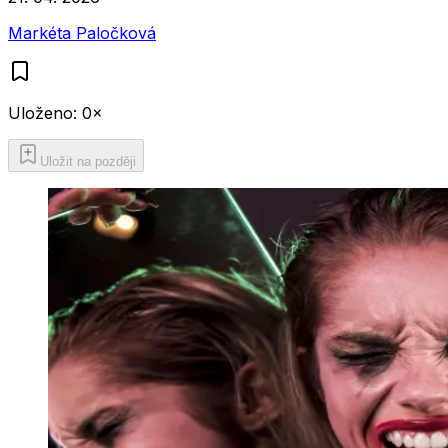
Markéta Paločková
Uloženo:
0
×
Uložit na později