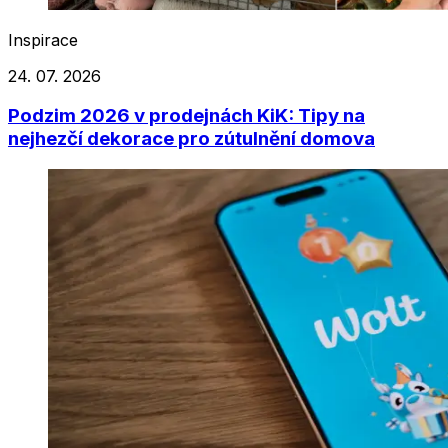
Inspirace
24. 07. 2026
Podzim 2026 v prodejnách KiK: Tipy na
nejhezčí dekorace pro zútulnění domova