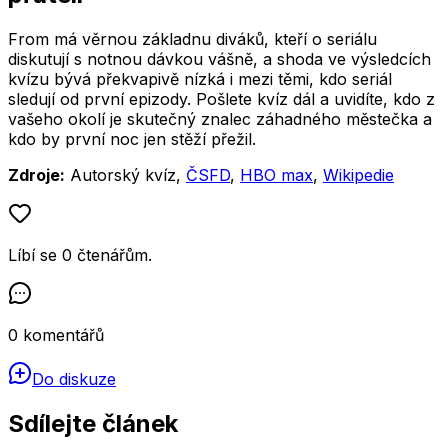
From má věrnou základnu diváků, kteří o seriálu
diskutují s notnou dávkou vášně, a shoda ve výsledcích
kvízu bývá překvapivě nízká i mezi těmi, kdo seriál
sledují od první epizody. Pošlete kvíz dál a uvidíte, kdo z
vašeho okolí je skutečný znalec záhadného městečka a
kdo by první noc jen stěží přežil.
Zdroje:
Autorský kvíz,
ČSFD
,
HBO max
,
Wikipedie
Líbí se
0
čtenářům
.
0
komentářů
Do diskuze
Sdílejte článek