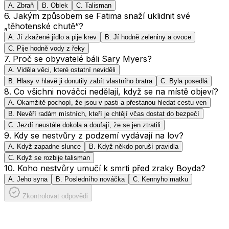
A
.
Zbraň
B
.
Oblek
C
.
Talisman
6
.
Jakým způsobem se Fatima snaží uklidnit své
„těhotenské chutě“?
A
.
Jí zkažené jídlo a pije krev
B
.
Jí hodně zeleniny a ovoce
C
.
Pije hodně vody z řeky
7
.
Proč se obyvatelé báli Sary Myers?
A
.
Viděla věci, které ostatní neviděli
B
.
Hlasy v hlavě ji donutily zabít vlastního bratra
C
.
Byla posedlá
8
.
Co všichni nováčci nedělají, když se na místě objeví?
A
.
Okamžitě pochopí, že jsou v pasti a přestanou hledat cestu ven
B
.
Nevěří radám místních, kteří je chtějí včas dostat do bezpečí
C
.
Jezdí neustále dokola a doufají, že se jen ztratili
9
.
Kdy se nestvůry z podzemí vydávají na lov?
A
.
Když zapadne slunce
B
.
Když někdo poruší pravidla
C
.
Když se rozbije talisman
10
.
Koho nestvůry umučí k smrti před zraky Boyda?
A
.
Jeho syna
B
.
Posledního nováčka
C
.
Kennyho matku
Zkontrolovat odpovědi