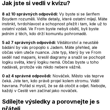
Jak jste si vedli v kvízu?
8 až 10 správných odpovědí:
Vy byste si se šerifem
Boydem rozuměli. Vidíte detaily, které ostatní míjejí. Máte
instinkt, tvrdohlavost a schopnost přežít i tam, kde už to
ostatní vzdali. Ve From byste nebyli obětí, byli byste
jedním z těch, kdo drží komunitu pohromadě.
5 až 7 správných odpovědí:
Vědátorství a neustálé
bádání by vás propojilo s Jadem. Máte přehled, ale
občas vám uteče nuance. Jste typ, který by ve From
seděl nad mapami, kreslil diagramy a snažil se pochopit
logiku světa, který logiku nemá. Občas byste u toho
nadávali, protože vás nikdo nebere vážně.
0 až 4 správné odpovědi:
Nováček. Město vás teprve
čeká. Jste ten, kdo právě projel kolem stromu. Viděl
havrana. Pořád si myslí, že se dá otočit a odjet. Nebojte,
každý v Cestě ven začínal jako nováček.
Sdílejte výsledky a porovnejte je s
přáteli