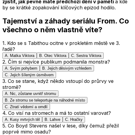
zjistit, jak pevně máte předchozí dění v paměti
a kde
by se krátké zopakování klíčových epizod hodilo.
Tajemství a záhady seriálu From. Co
všechno o něm vlastně víte?
1
.
Kdo se s Tabithou ocitne v prokletém městě ve 3.
řadě?
A
.
Matka Viktora
B
.
Otec Viktora
C
.
Sestra Viktora
2
.
Čím si nejvíce publikum podmanila monstra?
A
.
Svým pohybem
B
.
Jejich děsivým vzhledem
C
.
Jejich šíleným úsměvem
3
.
Co se stane, když někdo vstoupí do průrvy ve
stromě?
A
.
Nic, zůstane uvnitř stromu
B
.
Ze stromu se teleportuje na náhodné místo
C
.
Ztratí vědomí a omdlí
4
.
Co visí na stromech a má to ostatní varovat?
A
.
Kusy mrtvých těl
B
.
Lahve
C
.
Hračky
5
.
Co Boyd Stevens našel v lese, díky čemuž přežil
poprvé mimo osadu?