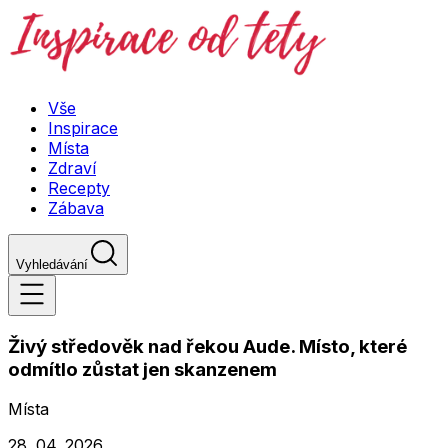
Vše
Inspirace
Místa
Zdraví
Recepty
Zábava
Vyhledávání
Živý středověk nad řekou Aude. Místo, které
odmítlo zůstat jen skanzenem
Místa
28. 04. 2026