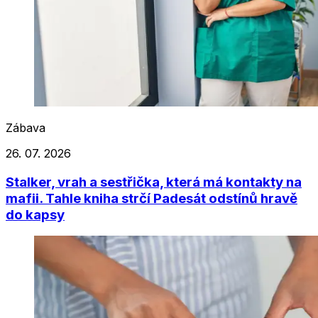
Zábava
26. 07. 2026
Stalker, vrah a sestřička, která má kontakty na
mafii. Tahle kniha strčí Padesát odstínů hravě
do kapsy