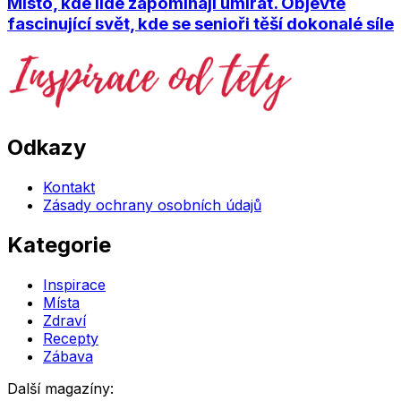
Místo, kde lidé zapomínají umírat. Objevte
fascinující svět, kde se senioři těší dokonalé síle
Odkazy
Kontakt
Zásady ochrany osobních údajů
Kategorie
Inspirace
Místa
Zdraví
Recepty
Zábava
Další magazíny: