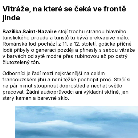
Vitráže, na které se čeká ve frontě
jinde
Bazilika Saint-Nazaire
stojí trochu stranou hlavního
turistického proudu a turistů tu bývá překvapivě málo.
Románská loď pochází z 11. a 12. století, gotické příčné
lodě přibyly o generaci později a přinesly s sebou vitráže
v barvách od sytě modré přes rubínovou až po ostrý
žlutozelený tón.
Odborníci je řadí mezi nejkrásnější na celém
francouzském jihu a není těžké pochopit proč. Stačí si
na pár minut stoupnout doprostřed a nechat světlo
pracovat. Žádní audioprůvodci ani výkladní skříně, jen
starý kámen a barevné sklo.