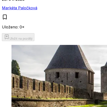
Markéta Paločková
Uloženo:
0
×
Uložit na později