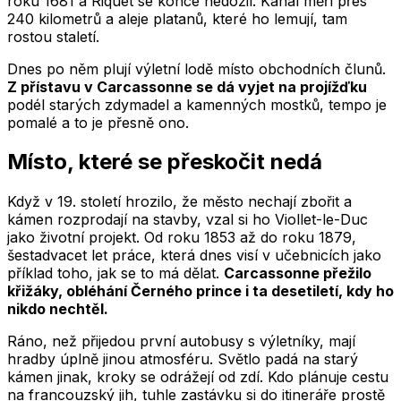
roku 1681 a Riquet se konce nedožil. Kanál měří přes
240 kilometrů a aleje platanů, které ho lemují, tam
rostou staletí.
Dnes po něm plují výletní lodě místo obchodních člunů.
Z přístavu v Carcassonne se dá vyjet na projížďku
podél starých zdymadel a kamenných mostků, tempo je
pomalé a to je přesně ono.
Místo, které se přeskočit nedá
Když v 19. století hrozilo, že město nechají zbořit a
kámen rozprodají na stavby, vzal si ho Viollet-le-Duc
jako životní projekt. Od roku 1853 až do roku 1879,
šestadvacet let práce, která dnes visí v učebnicích jako
příklad toho, jak se to má dělat.
Carcassonne přežilo
křižáky, obléhání Černého prince i ta desetiletí, kdy ho
nikdo nechtěl.
Ráno, než přijedou první autobusy s výletníky, mají
hradby úplně jinou atmosféru. Světlo padá na starý
kámen jinak, kroky se odrážejí od zdí. Kdo plánuje cestu
na francouzský jih, tuhle zastávku si do itineráře prostě