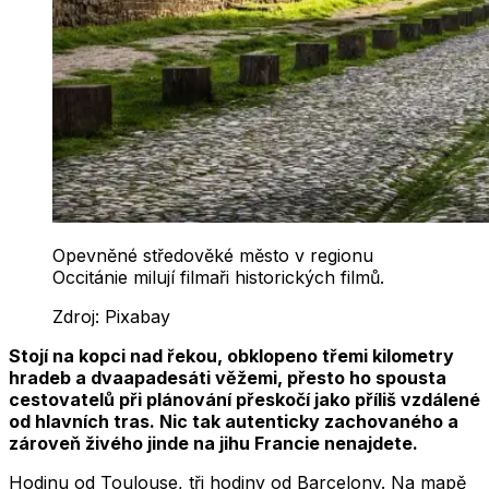
Opevněné středověké město v regionu
Occitánie milují filmaři historických filmů.
Zdroj:
Pixabay
Stojí na kopci nad řekou, obklopeno třemi kilometry
hradeb a dvaapadesáti věžemi, přesto ho spousta
cestovatelů při plánování přeskočí jako příliš vzdálené
od hlavních tras. Nic tak autenticky zachovaného a
zároveň živého jinde na jihu Francie nenajdete.
Hodinu od Toulouse, tři hodiny od Barcelony. Na mapě