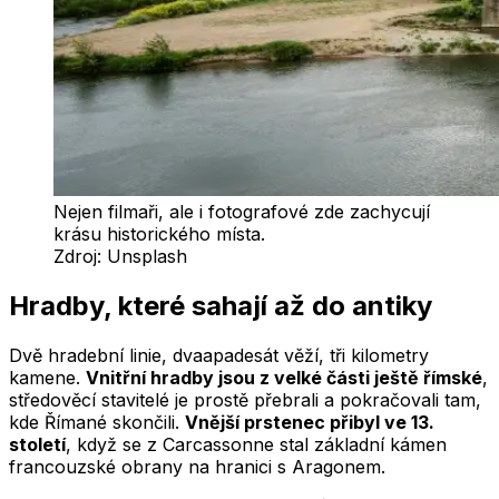
Nejen filmaři, ale i fotografové zde zachycují
krásu historického místa.
Zdroj:
Unsplash
Hradby, které sahají až do antiky
Dvě hradební linie, dvaapadesát věží, tři kilometry
kamene.
Vnitřní hradby jsou z velké části ještě římské
,
středověcí stavitelé je prostě přebrali a pokračovali tam,
kde Římané skončili.
Vnější prstenec přibyl ve 13.
století
, když se z Carcassonne stal základní kámen
francouzské obrany na hranici s Aragonem.