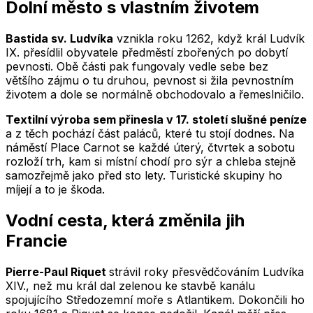
Dolní město s vlastním životem
Bastida sv. Ludvíka
vznikla roku 1262, když král Ludvík
IX. přesídlil obyvatele předměstí zbořených po dobytí
pevnosti. Obě části pak fungovaly vedle sebe bez
většího zájmu o tu druhou, pevnost si žila pevnostním
životem a dole se normálně obchodovalo a řemeslničilo.
Textilní výroba sem přinesla v 17. století slušné peníze
a z těch pochází část paláců, které tu stojí dodnes. Na
náměstí Place Carnot se každé úterý, čtvrtek a sobotu
rozloží trh, kam si místní chodí pro sýr a chleba stejně
samozřejmě jako před sto lety. Turistické skupiny ho
míjejí a to je škoda.
Vodní cesta, která změnila jih
Francie
Pierre-Paul Riquet
strávil roky přesvědčováním Ludvíka
XIV., než mu král dal zelenou ke stavbě kanálu
spojujícího Středozemní moře s Atlantikem. Dokončili ho