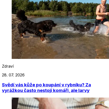
Zdraví
28. 07. 2026
Svědí vás kůže po koupání v rybníku? Za
vyrážkou často nestojí komáři, ale larvy