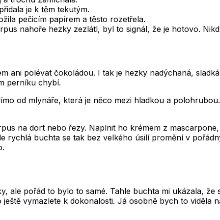
řidala je k těm tekutým.
žila pečicím papírem a těsto rozetřela.
us nahoře hezky zezlátl, byl to signál, že je hotovo. Nikdy
ani polévat čokoládou. I tak je hezky nadýchaná, sladká 
ém perníku chybí.
ímo od mlynáře, která je něco mezi hladkou a polohrubou.
pus na dort nebo řezy. Naplnit ho krémem z mascarpone, dá
le rychlá buchta se tak bez velkého úsilí promění v pořádn
o.
 ale pořád to bylo to samé. Tahle buchta mi ukázala, že s
ho ještě vymazlete k dokonalosti. Já osobně bych to viděla