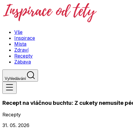
Vše
Inspirace
Místa
Zdraví
Recepty
Zábava
Vyhledávání
Recept na vláčnou buchtu: Z cukety nemusíte péct
Recepty
31. 05. 2026