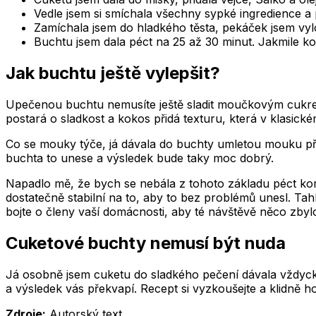
Vedle jsem si smíchala všechny sypké ingredience a p
Zamíchala jsem do hladkého těsta, pekáček jsem vylo
Buchtu jsem dala péct na 25 až 30 minut. Jakmile korp
Jak buchtu ještě vylepšit?
Upečenou buchtu nemusíte ještě sladit moučkovým cukrem 
postará o sladkost a kokos přidá texturu, která v klasick
Co se mouky týče, já dávala do buchty umletou mouku př
buchta to unese a výsledek bude taky moc dobrý.
Napadlo mě, že bych se nebála z tohoto základu péct kor
dostatečně stabilní na to, aby to bez problémů unesl. Tah
bojte o členy vaší domácnosti, aby té návštěvě něco zbyl
Cuketové buchty nemusí být nuda
Já osobně jsem cuketu do sladkého pečení dávala vždycky,
a výsledek vás překvapí. Recept si vyzkoušejte a klidně 
Zdroje:
Autorský text