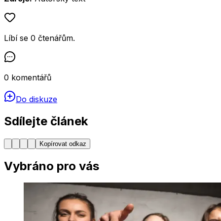
Líbí se
0
čtenářům
.
0
komentářů
Do diskuze
Sdílejte článek
Kopírovat odkaz
Vybráno pro vás