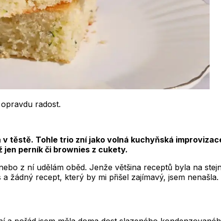
 opravdu radost.
 těstě. Tohle trio zní jako volná kuchyňská improvizace
jen perník či brownies z cukety.
, nebo z ní udělám oběd. Jenže většina receptů byla na st
 a žádný recept, který by mi přišel zajímavý, jsem nenašla.