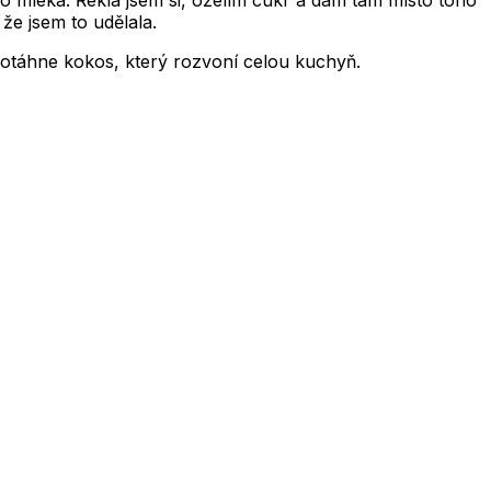
mléka. Řekla jsem si, oželím cukr a dám tam místo toho
že jsem to udělala.
 dotáhne kokos, který rozvoní celou kuchyň.