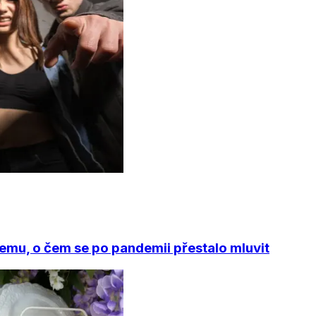
emu, o čem se po pandemii přestalo mluvit