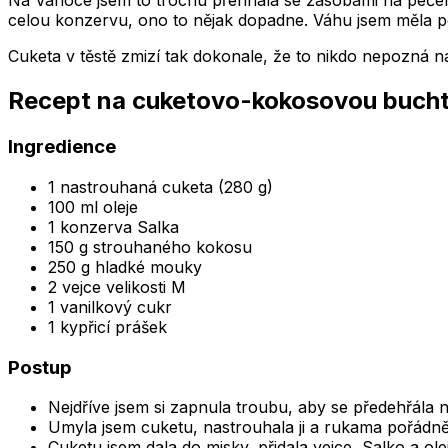
Na Vánoce jsem to trochu přehnala se zásobami na pečen
celou konzervu, ono to nějak dopadne. Váhu jsem měla po
Cuketa v těstě zmizí tak dokonale, že to nikdo nepozná n
Recept na cuketovo-kokosovou bucht
Ingredience
1 nastrouhaná cuketa (280 g)
100 ml oleje
1 konzerva Salka
150 g strouhaného kokosu
250 g hladké mouky
2 vejce velikosti M
1 vanilkový cukr
1 kypřicí prášek
Postup
Nejdříve jsem si zapnula troubu, aby se předehřála n
Umyla jsem cuketu, nastrouhala ji a rukama pořádn
Cuketu jsem dala do misky, přidala vejce, Salko a ole