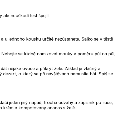
 ale neuškodí test špejlí.
a u jednoho kousku určitě nezůstanete. Salko se v těstě
 Nebojte se klidně namixovat mouky v poměru půl na půl,
t nějaké ovoce a přikrýt želé. Základ je vláčný a
ý dezert, o který se při návštěvách nemusíte bát. Spíš se
tačí jeden jiný nápad, trocha odvahy a zápisník po ruce,
 na krém a kompotovaný ananas s želé.