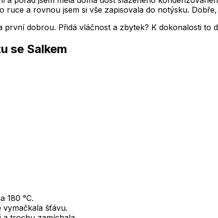
í a pořád jsem měla doma dost slazeného kondenzovaného 
 ruce a rovnou jsem si vše zapisovala do notýsku. Dobře, 
a první dobrou. Přidá vláčnost a zbytek? K dokonalosti to
u se Salkem
a 180 °C.
ě vymačkala šťávu.
j a trochu zamíchala.