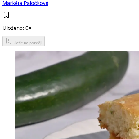
Markéta Paločková
Uloženo:
0
×
Uložit na později