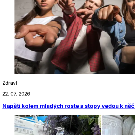
Zdraví
22. 07. 2026
Napětí kolem mladých roste a stopy vedou k něč