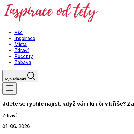
Vše
Inspirace
Místa
Zdraví
Recepty
Zábava
Vyhledávání
Jdete se rychle najíst, když vám kručí v břiše? 
Zdraví
01. 06. 2026