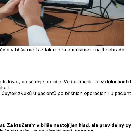
ní v břiše není až tak dobrá a musíme si najít náhradní.
ledovat, co se děje po jídle. Vědci změřili, že
v dolní části
lost.
 úbytek zvuků u pacientů po břišních operacích i u pacien
at.
Za kručením v břiše nestojí jen hlad, ale pravidelný c
lají svou práci, ať se vám to hodí, nebo ne.