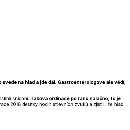
to svede na hlad a jde dál. Gastroenterologové ale vědí,
stihli snídani.
Taková ordinace po ránu nalačno, to je
ce 2018 desítky hodin střevních zvuků a zjistili, že hlad