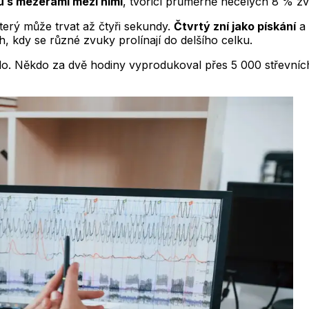
ů s mezerami mezi nimi
, tvořící průměrně necelých 8 % z
který může trvat až čtyři sekundy.
Čtvrtý zní jako pískání
a 
 kdy se různé zvuky prolínají do delšího celku.
ilo. Někdo za dvě hodiny vyprodukoval přes 5 000 střevních