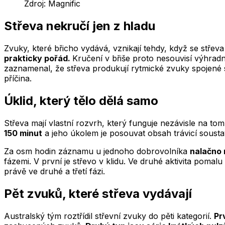
Zdroj:
Magnific
Střeva nekručí jen z hladu
Zvuky, které břicho vydává, vznikají tehdy, když se střev
prakticky pořád.
Kručení v břiše proto nesouvisí výhradn
zaznamenal, že střeva produkují rytmické zvuky spojené s 
příčina.
Úklid, který tělo dělá samo
Střeva mají vlastní rozvrh, který funguje nezávisle na tom,
150 minut
a jeho úkolem je posouvat obsah trávicí sousta
Za osm hodin záznamu u jednoho dobrovolníka
nalačno 
fázemi. V první je střevo v klidu. Ve druhé aktivita pomalu
právě ve druhé a třetí fázi.
Pět zvuků, které střeva vydávají
Australský tým roztřídil střevní zvuky do pěti kategorií.
Pr