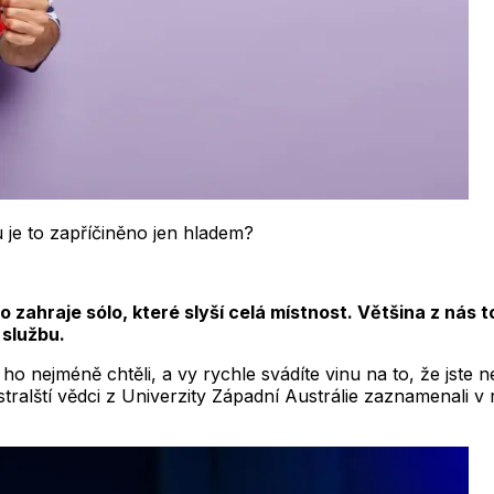
u je to zapříčiněno jen hladem?
ho zahraje sólo, které slyší celá místnost. Většina z nás 
 službu.
ho nejméně chtěli, a vy rychle svádíte vinu na to, že jste ne
tralští vědci z Univerzity Západní Austrálie zaznamenali v ro