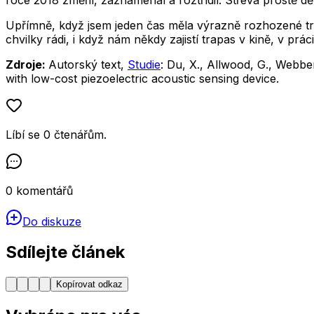
Upřímně, když jsem jeden čas měla výrazně rozhozené trá
chvilky rádi, i když nám někdy zajistí trapas v kině, v prá
Zdroje:
Autorský text,
Studie
: Du, X., Allwood, G., Webber
with low-cost piezoelectric acoustic sensing device.
Líbí se
0
čtenářům
.
0
komentářů
Do diskuze
Sdílejte článek
Kopírovat odkaz