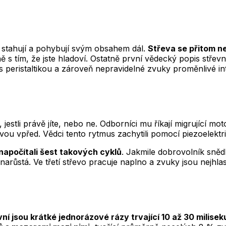
a stahují a pohybují svým obsahem dál.
Střeva se přitom ne
ě s tím, že jste hladoví. Ostatně první vědecký popis stř
peristaltikou a zároveň nepravidelné zvuky proměnlivé inten
 jestli právě jíte, nebo ne. Odborníci mu říkají migrující mo
vou vpřed. Vědci tento rytmus zachytili pomocí piezoelekt
napočítali šest takových cyklů
. Jakmile dobrovolník snědl
 narůstá. Ve třetí střevo pracuje naplno a zvuky jsou nejhlas
vní jsou krátké jednorázové rázy trvající 10 až 30 milise