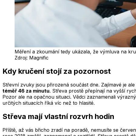
Měření a zkoumání tedy ukázala, že výmluva na kruče
Zdroj:
Magnific
Kdy kručení stojí za pozornost
Střevní zvuky jsou přirozená součást dne. Zajímavé je ale s
téměř 46 za minutu
. Střeva prostě přepínají na vyšší rych
Pozor ale na opačnou situaci. Vědci zaznamenali výrazný
určitých situacích říká víc než to hlasité.
Střeva mají vlastní rozvrh hodin
Příště, až vás břicho zradí na poradě, nemusíte se červen
roce 2018 změřil, zaznamenal a roztřídil. Střeva prostě dě