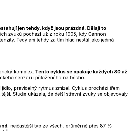
stahují jen tehdy, když jsou prázdná. Dělají to
evních zvuků pochází už z roku 1905, kdy Cannon
zity. Tedy ani tehdy za tím hlad nestál jako jediná
torický komplex.
Tento cyklus se opakuje každých 80 až
rického senzoru přiloženého na břicho.
 jídlo, pravidelný rytmus zmizel. Cyklus prochází třemi
itější. Studie ukázala, že delší střevní zvuky se objevovaly
kund
, nejčastější typ ze všech, průměrně přes 87 %