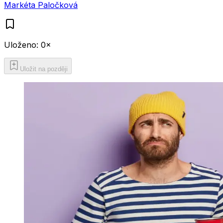
Markéta Paločková
Uloženo:
0
×
Uložit na později