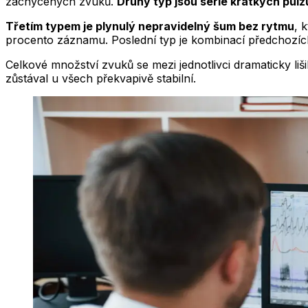
zachycených zvuků.
Druhý typ jsou série krátkých pulz
Třetím typem je plynulý nepravidelný šum bez rytmu
, 
procento záznamu. Poslední typ je kombinací předchozích,
Celkové množství zvuků se mezi jednotlivci dramaticky liš
zůstával u všech překvapivě stabilní.