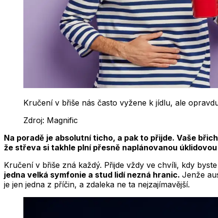
Kručení v břiše nás často vyžene k jídlu, ale opravd
Zdroj:
Magnific
Na poradě je absolutní ticho, a pak to přijde. Vaše břic
že střeva si takhle plní přesně naplánovanou úklidovou
Kručení v břiše zná každý. Přijde vždy ve chvíli, kdy byste 
jedna velká symfonie a stud lidí nezná hranic.
Jenže aus
je jen jedna z příčin, a zdaleka ne ta nejzajímavější.