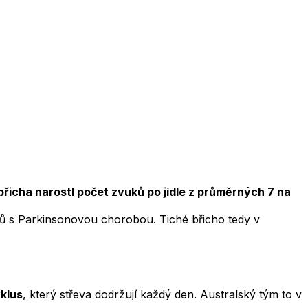
 břicha narostl počet zvuků po jídle z průměrných 7 na
tů s Parkinsonovou chorobou. Tiché břicho tedy v
yklus
, který střeva dodržují každý den. Australský tým to v