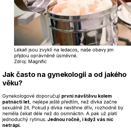
Lékaři jsou zvyklí na ledacos, naše obavy jim
přijdou oprávněně úsměvné.
Zdroj:
Magnific
Jak často na gynekologii a od jakého
věku?
Gynekologové doporučují
první návštěvu kolem
patnácti let
, nejlépe ještě předtím, než dívka začne
sexuálně žít. Pokud ji dívka nestihne dřív, rozhodně by
neměla čekat déle než do osmnáctin. A pak už platí
jednoduchý rytmus.
Jednou ročně, i když vás nic
netrápí.