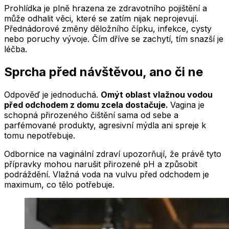
Prohlídka je plně hrazena ze zdravotního pojištění a
může odhalit věci, které se zatím nijak neprojevují.
Přednádorové změny děložního čípku, infekce, cysty
nebo poruchy vývoje. Čím dříve se zachytí, tím snazší je
léčba.
Sprcha před návštěvou, ano či ne
Odpověď je jednoduchá.
Omýt oblast vlažnou vodou
před odchodem z domu zcela dostačuje.
Vagina je
schopná přirozeného čištění sama od sebe a
parfémované produkty, agresivní mýdla ani spreje k
tomu nepotřebuje.
Odbornice na vaginální zdraví upozorňují, že právě tyto
přípravky mohou narušit přirozené pH a způsobit
podráždění. Vlažná voda na vulvu před odchodem je
maximum, co tělo potřebuje.