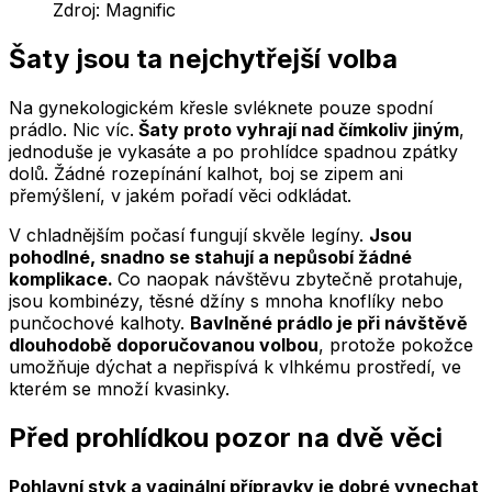
Zdroj:
Magnific
Šaty jsou ta nejchytřejší volba
Na gynekologickém křesle svléknete pouze spodní
prádlo. Nic víc.
Šaty proto vyhrají nad čímkoliv jiným
,
jednoduše je vykasáte a po prohlídce spadnou zpátky
dolů. Žádné rozepínání kalhot, boj se zipem ani
přemýšlení, v jakém pořadí věci odkládat.
V chladnějším počasí fungují skvěle legíny.
Jsou
pohodlné, snadno se stahují a nepůsobí žádné
komplikace.
Co naopak návštěvu zbytečně protahuje,
jsou kombinézy, těsné džíny s mnoha knoflíky nebo
punčochové kalhoty.
Bavlněné prádlo je při návštěvě
dlouhodobě doporučovanou volbou
, protože pokožce
umožňuje dýchat a nepřispívá k vlhkému prostředí, ve
kterém se množí kvasinky.
Před prohlídkou pozor na dvě věci
Pohlavní styk a vaginální přípravky je dobré vynechat