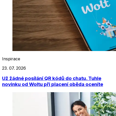
Inspirace
23. 07. 2026
Už žádné posílání QR kódů do chatu. Tuhle
novinku od Woltu při placení oběda oceníte