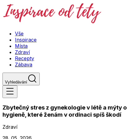
Vše
Inspirace
Místa
Zdraví
Recepty
Zábava
Vyhledávání
Zbytečný stres z gynekologie v létě a mýty o
hygieně, které ženám v ordinaci spíš škodí
Zdraví
28. 05. 2026