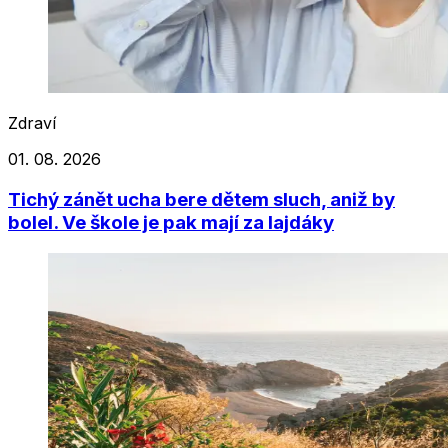
Zdraví
01. 08. 2026
Tichý zánět ucha bere dětem sluch, aniž by
bolel. Ve škole je pak mají za lajdáky