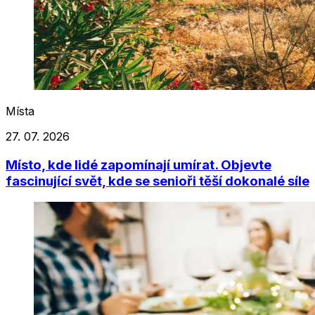
Místa
27. 07. 2026
Místo, kde lidé zapomínají umírat. Objevte
fascinující svět, kde se senioři těší dokonalé síle