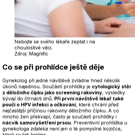
Nebojte se svého lékaře zeptat i na
choulostivé věci.
Zdroj:
Magnific
Co se při prohlídce ještě děje
Gynekolog při jedné návštěvě zvládne hned několik
úkonů najednou. Součástí prohlídky je
cytologický stěr
z děložního čípku jako screening rakoviny
, výsledky
bývají do čtrnácti dnů.
Při první návštěvě lékař také
poučí o HPV infekci a očkování
, které chrání před
nejčastější příčinou rakoviny děložního čípku. A co
mnoho žen překvapí, často je součástí prohlídky i
nácvik samovyšetření prsou
. Preventivní prohlídka u
gynekologa zdaleka není jen o té pomyslné kozičce,
které se tak bojíme.