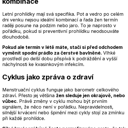
kombinace
Letní prohlídky mají svá specifika. Pot a vedro po celém
dni venku nejsou ideální kombinací a řada žen termín
raději posune na podzim nebo jaro. To je naprosto v
pořádku, pokud si preventivní prohlídku neodsouváte
dlouhodobě.
Pokud ale termín v létě máte, stačí si před odchodem
vyměnit spodní prádlo za čerstvé bavlněné.
Vlhké
prostředí po delší dobu přispívá k podráždění a vyšší
náchylnosti ke kvasinkovým infekcím.
Cyklus jako zpráva o zdraví
Menstruační cyklus funguje jako barometr celkového
zdraví. Přesto jej většina
žen sleduje jen okrajově, nebo
vůbec
. Právě změny v cyklu mohou být prvním
signálem, že něco není v pořádku. Nepravidelnosti,
silnější krvácení nebo špinění mezi cykly stojí za zmínku
při každé prohlídce.