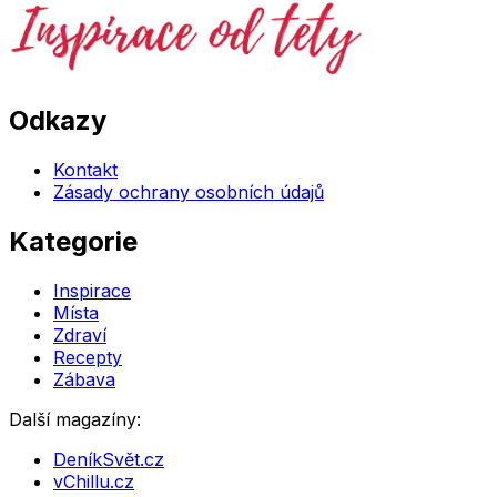
Odkazy
Kontakt
Zásady ochrany osobních údajů
Kategorie
Inspirace
Místa
Zdraví
Recepty
Zábava
Další magazíny:
DeníkSvět.cz
vChillu.cz