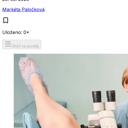
Markéta Paločková
Uloženo:
0
×
Uložit na později