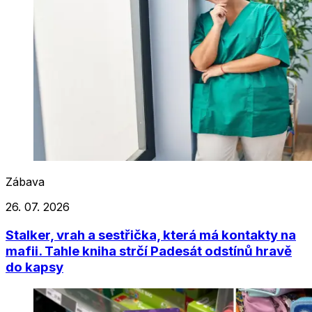
Zábava
26. 07. 2026
Stalker, vrah a sestřička, která má kontakty na
mafii. Tahle kniha strčí Padesát odstínů hravě
do kapsy