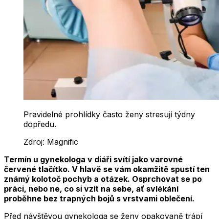
Pravidelné prohlídky často ženy stresují týdny
dopředu.
Zdroj:
Magnific
Termín u gynekologa v diáři svítí jako varovné
červené tlačítko. V hlavě se vám okamžitě spustí ten
známý kolotoč pochyb a otázek. Osprchovat se po
práci, nebo ne, co si vzít na sebe, ať svlékání
proběhne bez trapných bojů s vrstvami oblečení.
Před návštěvou gynekologa se ženy opakovaně trápí