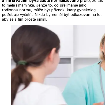
Silné krvácení bývá často normalizováno
proto, že tak
to měla i maminka. Jenže to, co přejímáme jako
rodinnou normu, může být příznak, který gynekolog
potřebuje vyšetřit. Nikdo by neměl být odkazován na to,
aby se s tím prostě smířil.