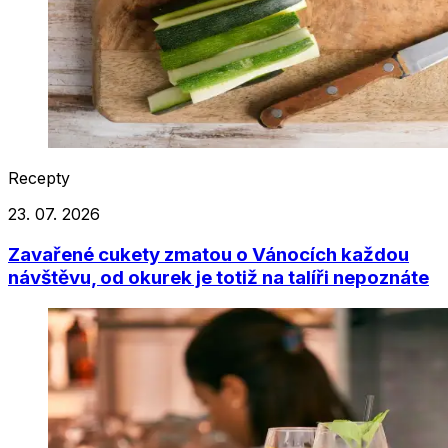
Recepty
23. 07. 2026
Zavařené cukety zmatou o Vánocích každou
návštěvu, od okurek je totiž na talíři nepoznáte