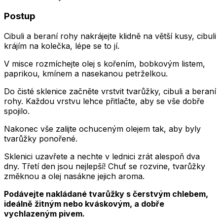
Postup
Cibuli a beraní rohy nakrájejte klidně na větší kusy, cibuli
krájím na kolečka, lépe se to jí.
V misce rozmíchejte olej s kořením, bobkovým listem,
paprikou, kmínem a nasekanou petrželkou.
Do čisté sklenice začněte vrstvit tvarůžky, cibuli a beraní
rohy. Každou vrstvu lehce přitlačte, aby se vše dobře
spojilo.
Nakonec vše zalijte ochuceným olejem tak, aby byly
tvarůžky ponořené.
Sklenici uzavřete a nechte v lednici zrát alespoň dva
dny. Třetí den jsou nejlepší! Chuť se rozvine, tvarůžky
změknou a olej nasákne jejich aroma.
Podávejte nakládané tvarůžky s čerstvým chlebem,
ideálně žitným nebo kváskovým, a dobře
vychlazeným pivem.