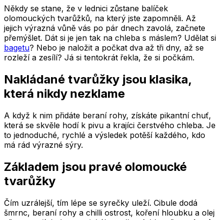
Někdy se stane, že v lednici zůstane balíček
olomouckých tvarůžků, na který jste zapomněli. Až
jejich výrazná vůně vás po pár dnech zavolá, začnete
přemýšlet. Dát si je jen tak na chleba s máslem? Udělat si
bagetu
? Nebo je naložit a počkat dva až tři dny, až se
rozleží a zesílí? Já si tentokrát řekla, že si počkám.
Nakládané tvarůžky jsou klasika,
která nikdy nezklame
A když k nim přidáte beraní rohy, získáte pikantní chuť,
která se skvěle hodí k pivu a krajíci čerstvého chleba. Je
to jednoduché, rychlé a výsledek potěší každého, kdo
má rád výrazné sýry.
Základem jsou pravé olomoucké
tvarůžky
Čím uzrálejší, tím lépe se syrečky uleží. Cibule dodá
šmrnc, beraní rohy a chilli ostrost, koření hloubku a olej