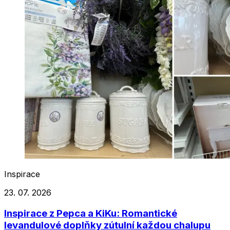
Inspirace
23. 07. 2026
Inspirace z Pepca a KiKu: Romantické
levandulové doplňky zútulní každou chalupu