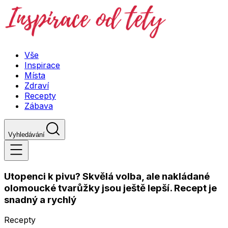
Vše
Inspirace
Místa
Zdraví
Recepty
Zábava
Vyhledávání
Utopenci k pivu? Skvělá volba, ale nakládané
olomoucké tvarůžky jsou ještě lepší. Recept je
snadný a rychlý
Recepty