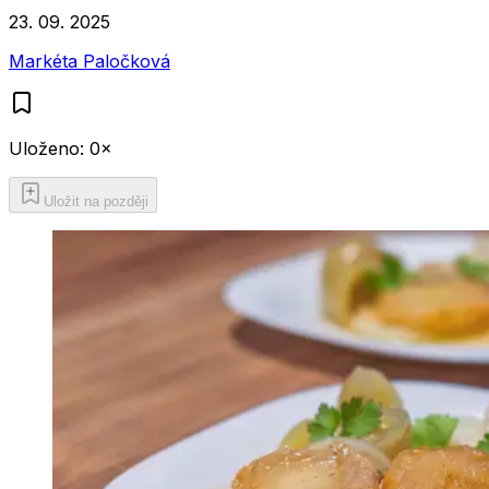
23. 09. 2025
Markéta Paločková
Uloženo:
0
×
Uložit na později