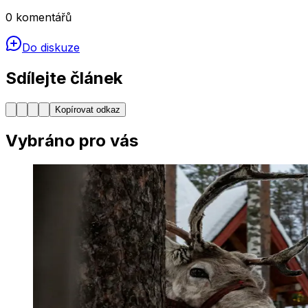
0
komentářů
Do diskuze
Sdílejte článek
Kopírovat odkaz
Vybráno pro vás