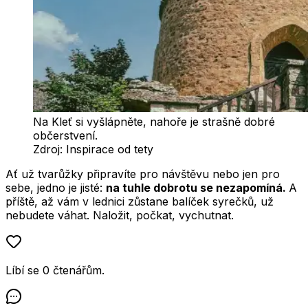
Na Kleť si vyšlápněte, nahoře je strašně dobré
občerstvení.
Zdroj:
Inspirace od tety
Ať už tvarůžky připravíte pro návštěvu nebo jen pro
sebe, jedno je jisté:
na tuhle dobrotu se nezapomíná.
A
příště, až vám v lednici zůstane balíček syrečků, už
nebudete váhat. Naložit, počkat, vychutnat.
Líbí se
0
čtenářům
.