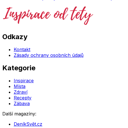
Odkazy
Kontakt
Zásady ochrany osobních údajů
Kategorie
Inspirace
Místa
Zdraví
Recepty
Zábava
Další magazíny:
DeníkSvět.cz