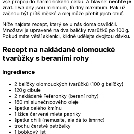
vše propojí do harmonického celku. A hlavně:
nechte je
zrát.
Dva dny jsou minimum, tři dny maximum. Pak už
začnou být příliš měkké a olej může přebít jejich chuť.
Níže najdete recept, který se u nás doma osvědčil.
Množství je upravené na dva balíčky tvarůžků po 100 g.
Pokud máte větší sklenici, klidně udělejte dvojitou dávku.
Recept na nakládané olomoucké
tvarůžky s beraními rohy
Ingredience
2 balíčky olomouckých tvarůžků (100 g balíčky)
120 g cibule
2 nakládané Feferonky (beraní rohy)
160 ml slunečnicového oleje
špetka celého kmínu
1 lžíce červené mleté papriky
špetka chilli (nemusíte, ale dá to šmrnc)
trochu čerstvé petrželky
1 bobkový list