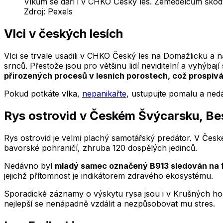
Vlkům se daří i v CHKO Český les. Zemědělcům škody 
Zdroj:
Pexels
Vlci v českých lesích
Vlci se trvale usadili v CHKO Český les na Domažlicku a
srnců. Přestože jsou pro většinu lidí neviditelní a vyhýba
přirozených procesů v lesních porostech, což prospívá
Pokud potkáte vlka,
nepanikařte
, ustupujte pomalu a nedá
Rys ostrovid v Českém Švýcarsku, B
Rys ostrovid je velmi plachý samotářský predátor. V České
bavorské pohraničí, zhruba 120 dospělých jedinců.
Nedávno byl
mladý samec označený B913 sledován na 
jejichž přítomnost je indikátorem zdravého ekosystému.
Sporadické záznamy o výskytu rysa jsou i v Krušných hor
nejlepší se nenápadně vzdálit a nezpůsobovat mu stres.