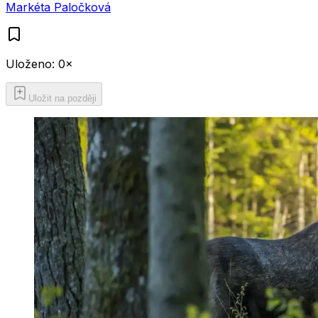
Markéta Paločková
Uloženo:
0
×
Uložit na později