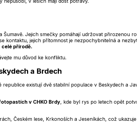
nepůsobí, v lesích mají dost potravy.
 na Šumavě. Jejich smečky pomáhají udržovat přirozenou ro
jí se kontaktu, jejich přítomnost je nezpochybnitelná a nezb
 celé přírodě.
vejte mu důvod ke konfliktu.
eskydech a Brdech
 republice existují dvě stabilní populace v Beskydech a Ja
fotopastích v CHKO Brdy
, kde byl rys po letech opět pot
ách, Českém lese, Krkonoších a Jeseníkách, což ukazuje na