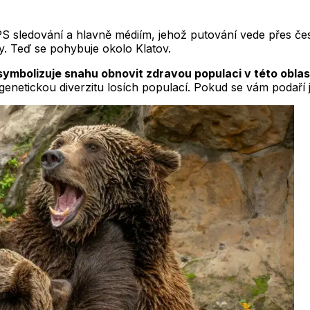
S sledování a hlavně médiím, jehož putování vede přes č
. Teď se pohybuje okolo Klatov.
ymbolizuje snahu obnovit zdravou populaci v této oblasti
t genetickou diverzitu losích populací. Pokud se vám podaří j