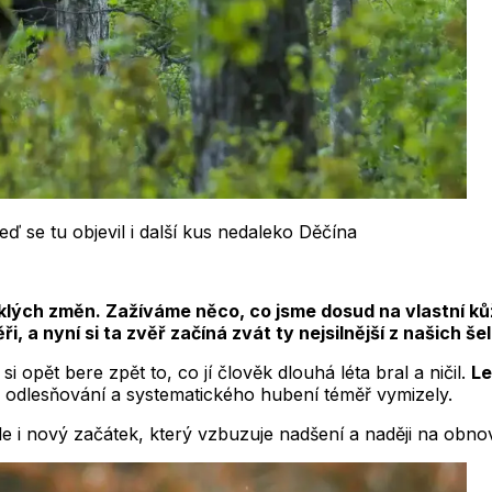
eď se tu objevil i další kus nedaleko Děčína
klých změn. Zažíváme něco, co jsme dosud na vlastní kůž
i, a nyní si ta zvěř začíná zvát ty nejsilnější z našich š
i opět bere zpět to, co jí člověk dlouhá léta bral a ničil.
Le
ty odlesňování a systematického hubení téměř vymizely.
le i nový začátek, který vzbuzuje nadšení a naději na obn