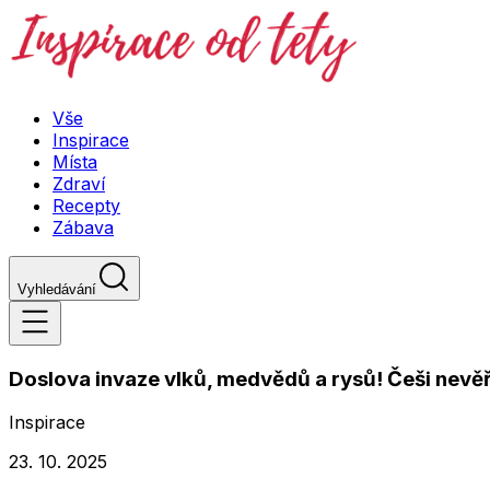
Vše
Inspirace
Místa
Zdraví
Recepty
Zábava
Vyhledávání
Doslova invaze vlků, medvědů a rysů! Češi nevěří
Inspirace
23. 10. 2025