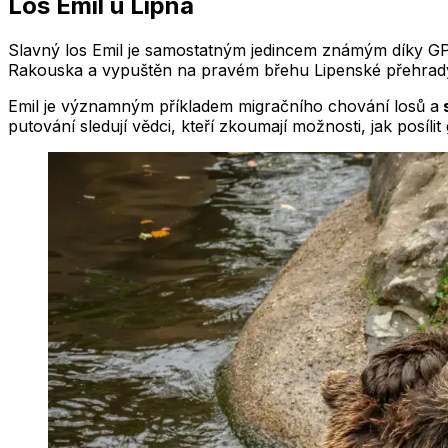
Los Emil u Lipna
Slavný los Emil je samostatným jedincem známým díky GP
Rakouska a vypuštěn na pravém břehu Lipenské přehrady
Emil je významným příkladem migračního chování losů a
s
putování sledují vědci, kteří zkoumají možnosti, jak posíli