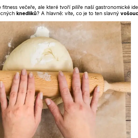
fitness večeře, ale které tvoří pilíře naší gastronomické id
vocných
knedlíků
? A hlavně: víte, co je to ten slavný
vošou