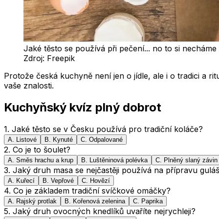
Jaké těsto se používá při pečení... no to si necháme 
Zdroj:
Freepik
Protože česká kuchyně není jen o jídle, ale i o tradici a
vaše znalosti.
Kuchyňský kvíz plný dobrot
1
.
Jaké těsto se v Česku používá pro tradiční koláče?
A
.
Listové
B
.
Kynuté
C
.
Odpalované
2
.
Co je to šoulet?
A
.
Směs hrachu a krup
B
.
Luštěninová polévka
C
.
Plněný slaný závin
3
.
Jaký druh masa se nejčastěji používá na přípravu gulá
A
.
Kuřecí
B
.
Vepřové
C
.
Hovězí
4
.
Co je základem tradiční svíčkové omáčky?
A
.
Rajský protlak
B
.
Kořenová zelenina
C
.
Paprika
5
.
Jaký druh ovocných knedlíků uvaříte nejrychleji?