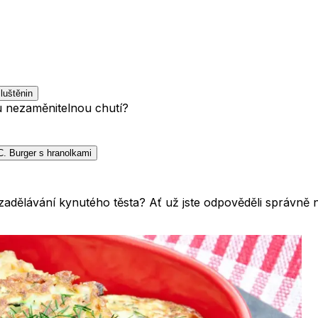
luštěnin
u nezaměnitelnou chutí?
C
.
Burger s hranolkami
při zadělávání kynutého těsta? Ať už jste odpověděli správn