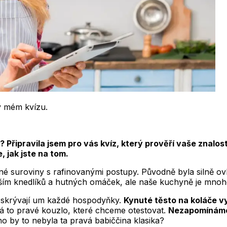
 v mém kvízu.
o? Připravila jsem pro vás kvíz, který prověří vaše znalo
, jak jste na tom.
né suroviny s rafinovanými postupy. Původně byla silně ov
vším knedlíků a hutných omáček, ale naše kuchyně je mnoh
bě skrývají um každé hospodyňky.
Kynuté těsto na koláče v
á to pravé kouzlo, které chceme otestovat.
Nezapomínáme a
o by to nebyla ta pravá babiččina klasika?