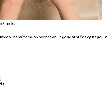
až na kvíz.
 rituálech, nemůžeme vynechat ani
legendární český nápoj, kt
še?