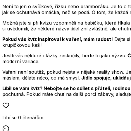
Není to jen o svíčkové, řízku nebo bramboráku. Je to o to
jak se ochutnává omáčka, než se podá. O tom, že každá ro
Možná jste si při kvízu vzpomněli na babičku, která říkala 
si uvědomili, že některé názvy jídel zní zvláštně, ale chut
Pokud vás kvíz inspiroval k vaření, mám radost!
Dejte si
krupičkovou kaši!
Jestli vás některé otázky zaskočily, berte to jako výzvu.
Č
moderní variace.
Vaření není soutěž, pokud nejste v nějaké reality show. J
máslem, děláte něco, co má smysl.
Jídlo spojuje, uklidň
Líbil se vám kvíz? Nebojte se ho sdílet s přáteli, rodino
pochutná. Pokud máte chuť na další porci zábavy, sleduj
Líbí se
0
čtenářům
.