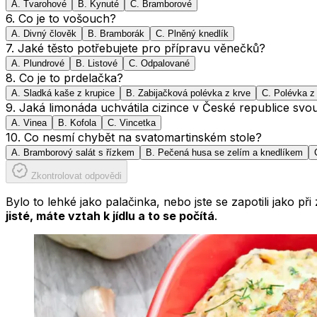
A
.
Tvarohové
B
.
Kynuté
C
.
Bramborové
6
.
Co je to vošouch?
A
.
Divný člověk
B
.
Bramborák
C
.
Plněný knedlík
7
.
Jaké těsto potřebujete pro přípravu věnečků?
A
.
Plundrové
B
.
Listové
C
.
Odpalované
8
.
Co je to prdelačka?
A
.
Sladká kaše z krupice
B
.
Zabijačková polévka z krve
C
.
Polévka z 
9
.
Jaká limonáda uchvátila cizince v České republice svo
A
.
Vinea
B
.
Kofola
C
.
Vincetka
10
.
Co nesmí chybět na svatomartinském stole?
A
.
Bramborový salát s řízkem
B
.
Pečená husa se zelím a knedlíkem
Zkontrolovat odpovědi
Bylo to lehké jako palačinka, nebo jste se zapotili jako 
jisté, máte vztah k jídlu a to se počítá
.