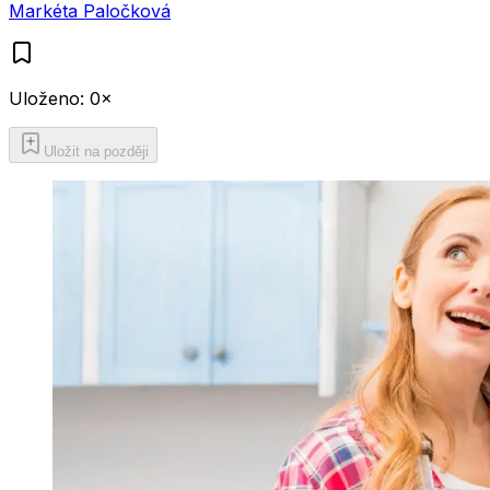
Markéta Paločková
Uloženo:
0
×
Uložit na později