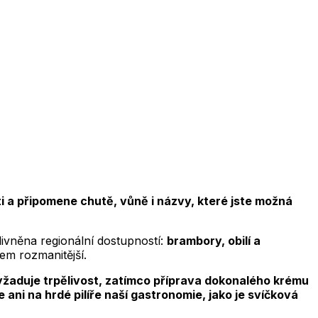
sti a připomene chutě, vůně i názvy, které jste možná
livněna regionální dostupností:
brambory, obilí a
em rozmanitější.
yžaduje trpělivost, zatímco příprava dokonalého krému
ni na hrdé pilíře naší gastronomie, jako je svíčková