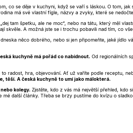
m, co se děje v kuchyni, když se vaří s láskou. O tom, jak 
dina má své vlastní fígle, názvy a zvyky, které se nedočt
„dej tam špetku, ale ne moc“, nebo na tátu, který měl vlastn
nají skvěle. A možná jste se i trochu pobavili nad tím, co vš
 dneska něco dobrého, nebo si jen připomeňte, jaké jídlo vá
eská kuchyně má pořád co nabídnout.
Od regionálních sp
e to radost, hra, objevování. Ať už vaříte podle receptu, n
uje, těší. A česká kuchyně to umí jako málokterá.
u nebo kolegy.
Zjistěte, kdo z vás má největší přehled, kdo s
te mé další články. Třeba se brzy pustíme do kvízu o slad