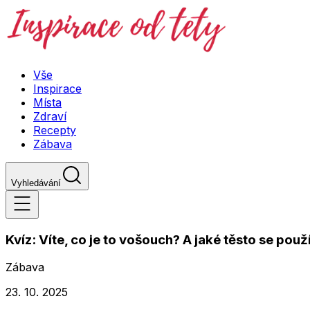
Vše
Inspirace
Místa
Zdraví
Recepty
Zábava
Vyhledávání
Kvíz: Víte, co je to vošouch? A jaké těsto se pou
Zábava
23. 10. 2025