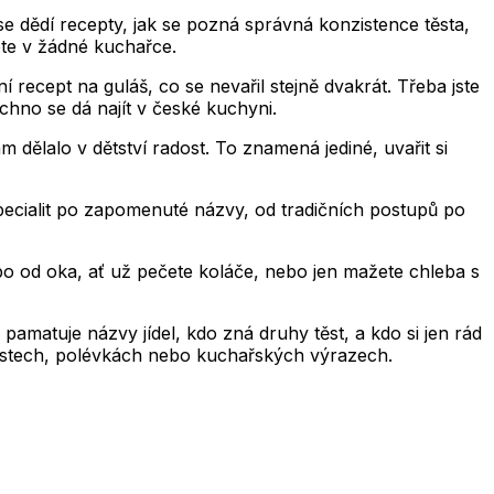
se dědí recepty, jak se pozná správná konzistence těsta,
ete v žádné kuchařce.
í recept na guláš, co se nevařil stejně dvakrát. Třeba jste
echno se dá najít v české kuchyni.
m dělalo v dětství radost. To znamená jediné, uvařit si
ecialit po zapomenuté názvy, od tradičních postupů po
ebo od oka, ať už pečete koláče, nebo jen mažete chleba s
i pamatuje názvy jídel, kdo zná druhy těst, a kdo si jen rád
kostech, polévkách nebo kuchařských výrazech.