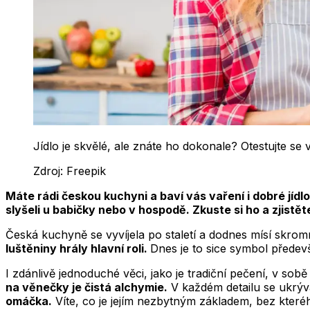
Jídlo je skvělé, ale znáte ho dokonale? Otestujte se
Zdroj:
Freepik
Máte rádi českou kuchyni a baví vás vaření i dobré jídl
slyšeli u babičky nebo v hospodě. Zkuste si ho a zjistěte
Česká kuchyně se vyvíjela po staletí a dodnes mísí skrom
luštěniny hrály hlavní roli.
Dnes je to sice symbol přede
I zdánlivě jednoduché věci, jako je tradiční pečení, v so
na věnečky je čistá alchymie.
V každém detailu se ukrýv
omáčka.
Víte, co je jejím nezbytným základem, bez kteréh