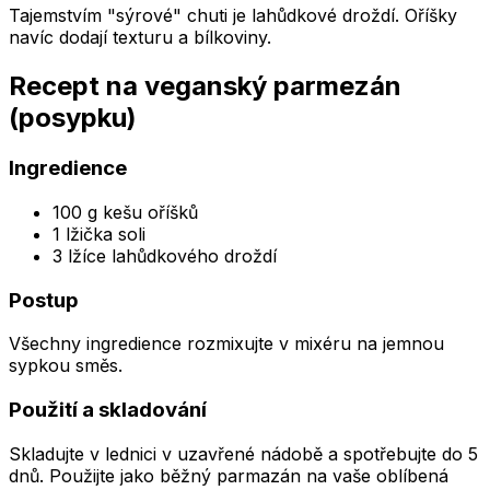
Tajemstvím "sýrové" chuti je lahůdkové droždí. Oříšky
navíc dodají texturu a bílkoviny.
Recept na veganský parmezán
(posypku)
Ingredience
100 g kešu oříšků
1 lžička soli
3 lžíce lahůdkového droždí
Postup
Všechny ingredience rozmixujte v mixéru na jemnou
sypkou směs.
Použití a skladování
Skladujte v lednici v uzavřené nádobě a spotřebujte do 5
dnů. Použijte jako běžný parmazán na vaše oblíbená