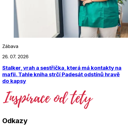
Zábava
26. 07. 2026
Stalker, vrah a sestřička, která má kontakty na
mafii. Tahle kniha strčí Padesát odstínů hravě
do kapsy
Odkazy