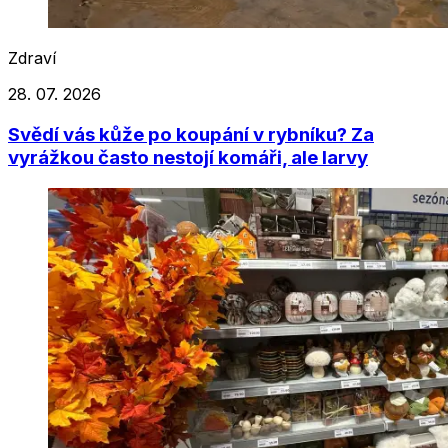
Zdraví
28. 07. 2026
Svědí vás kůže po koupání v rybníku? Za
vyrážkou často nestojí komáři, ale larvy