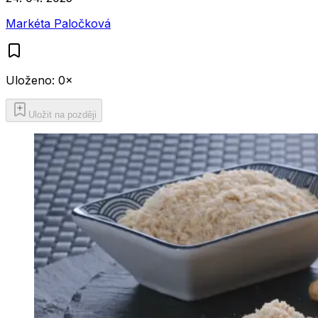
Markéta Paločková
Uloženo:
0
×
Uložit na později