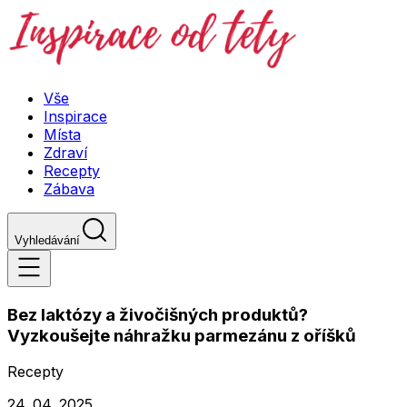
Vše
Inspirace
Místa
Zdraví
Recepty
Zábava
Vyhledávání
Bez laktózy a živočišných produktů?
Vyzkoušejte náhražku parmezánu z oříšků
Recepty
24. 04. 2025