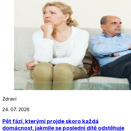
Zdraví
24. 07. 2026
Pět fází, kterými projde skoro každá
domácnost, jakmile se poslední dítě odstěhuje