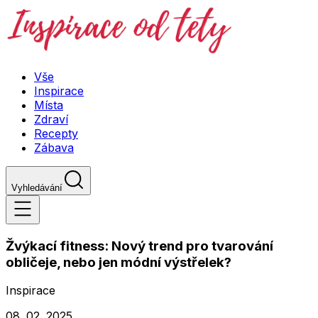
Vše
Inspirace
Místa
Zdraví
Recepty
Zábava
Vyhledávání
Žvýkací fitness: Nový trend pro tvarování
obličeje, nebo jen módní výstřelek?
Inspirace
08. 02. 2025