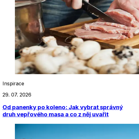
Inspirace
29. 07. 2026
Od panenky po koleno: Jak vybrat správný
druh vepřového masa a co z něj uvařit