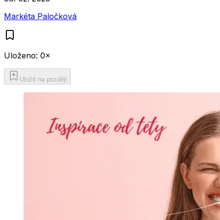
Markéta Paločková
Uloženo:
0
×
Uložit na později