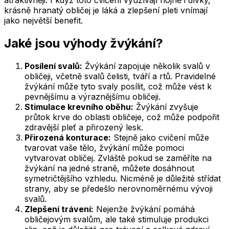
atraktivněji. I když toto cvičení využívají hojně i dívky,
krásně hranatý obličej je láká a zlepšení pleti vnímají
jako největší benefit.
Jaké jsou výhody žvýkání?
Posílení svalů:
Žvýkání zapojuje několik svalů v
obličeji, včetně svalů čelisti, tváří a rtů. Pravidelné
žvýkání může tyto svaly posílit, což může vést k
pevnějšímu a výraznějšímu obličeji.
Stimulace krevního oběhu:
Žvýkání zvyšuje
průtok krve do oblasti obličeje, což může podpořit
zdravější pleť a přirozený lesk.
Přirozená konturace:
Stejně jako cvičení může
tvarovat vaše tělo, žvýkání může pomoci
vytvarovat obličej. Zvláště pokud se zaměříte na
žvýkání na jedné straně, můžete dosáhnout
symetričtějšího vzhledu. Nicméně je důležité střídat
strany, aby se předešlo nerovnoměrnému vývoji
svalů.
Zlepšení trávení:
Nejenže žvýkání pomáhá
obličejovým svalům, ale také stimuluje produkci