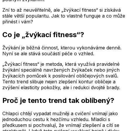
Zní to až neuvěřitelně, ale „žvýkací fitness“ si získává
stále větší popularitu. Jak to vlastně funguje a co může
přinést i vám?
Co je „žvýkací fitness“?
Žvýkání je běžná činnost, kterou vykonáváme denně.
Nyní se ale stává součástí péče o vzhled.
„Žvýkací fitness“ je metoda, která využívá pravidelné
žvýkání speciálně navržených žvýkaček nebo jiných
žvýkacích pomůcek k posilování obličejových svalů.
Tento trend slibuje nejen zlepšení kontur obličeje a
zvýšení elasticity pokožky, ale i redukci dvojité brady.
Proč je tento trend tak oblíbený?
Chlapci chtějí vypadat mužněji a cvičení vnímají jako
jednoduchou cestu k hezčímu vzhledu. Mladíci s
předkusem si pochvalují, že vnímají zlepšení a cítí se