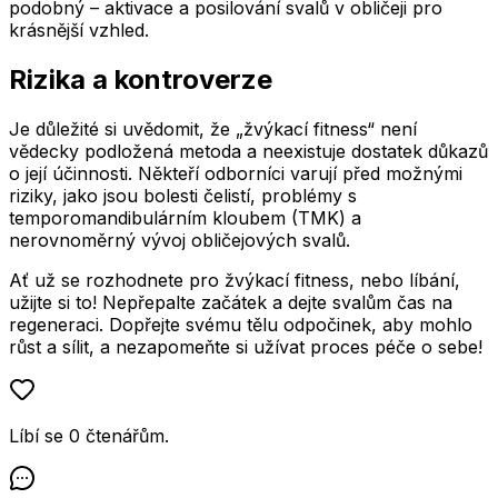
podobný – aktivace a posilování svalů v obličeji pro
krásnější vzhled.
Rizika a kontroverze
Je důležité si uvědomit, že „žvýkací fitness“ není
vědecky podložená metoda a neexistuje dostatek důkazů
o její účinnosti. Někteří odborníci varují před možnými
riziky, jako jsou bolesti čelistí, problémy s
temporomandibulárním kloubem (TMK) a
nerovnoměrný vývoj obličejových svalů.
Ať už se rozhodnete pro žvýkací fitness, nebo líbání,
užijte si to! Nepřepalte začátek a dejte svalům čas na
regeneraci. Dopřejte svému tělu odpočinek, aby mohlo
růst a sílit, a nezapomeňte si užívat proces péče o sebe!
Líbí se
0
čtenářům
.