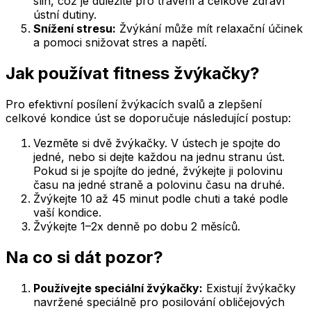
slin, což je důležité pro trávení a celkové zdraví
ústní dutiny.
Snížení stresu:
Žvýkání může mít relaxační účinek
a pomoci snižovat stres a napětí.
Jak používat fitness žvýkačky?
Pro efektivní posílení žvýkacích svalů a zlepšení
celkové kondice úst se doporučuje následující postup:
Vezměte si dvě žvýkačky. V ústech je spojte do
jedné, nebo si dejte každou na jednu stranu úst.
Pokud si je spojíte do jedné, žvýkejte ji polovinu
času na jedné straně a polovinu času na druhé.
Žvýkejte 10 až 45 minut podle chuti a také podle
vaší kondice.
Žvýkejte 1–2x denně po dobu 2 měsíců.
Na co si dát pozor?
Používejte speciální žvýkačky:
Existují žvýkačky
navržené speciálně pro posilování obličejových