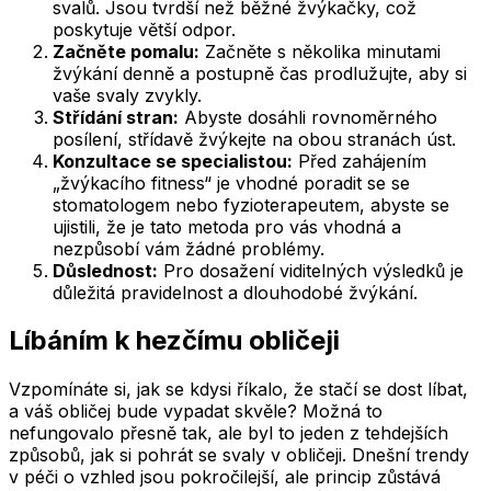
svalů. Jsou tvrdší než běžné žvýkačky, což
poskytuje větší odpor.
Začněte pomalu:
Začněte s několika minutami
žvýkání denně a postupně čas prodlužujte, aby si
vaše svaly zvykly.
Střídání stran:
Abyste dosáhli rovnoměrného
posílení, střídavě žvýkejte na obou stranách úst.
Konzultace se specialistou:
Před zahájením
„žvýkacího fitness“ je vhodné poradit se se
stomatologem nebo fyzioterapeutem, abyste se
ujistili, že je tato metoda pro vás vhodná a
nezpůsobí vám žádné problémy.
Důslednost:
Pro dosažení viditelných výsledků je
důležitá pravidelnost a dlouhodobé žvýkání.
Líbáním k hezčímu obličeji
Vzpomínáte si, jak se kdysi říkalo, že stačí se dost líbat,
a váš obličej bude vypadat skvěle? Možná to
nefungovalo přesně tak, ale byl to jeden z tehdejších
způsobů, jak si pohrát se svaly v obličeji. Dnešní trendy
v péči o vzhled jsou pokročilejší, ale princip zůstává