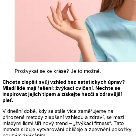
Prožvýkat se ke kráse? Je to možné.
Chcete zlepšit svůj vzhled bez estetických úprav?
Mladí lidé mají řešení: žvýkací cvičení. Nechte se
inspirovat jejich tipem a získejte hezčí a zdravější
pleť.
V dnešní době, kdy se stále více zaměřujeme na
přirozené metody zlepšení vzhledu a zdraví, se mezi
mladými lidmi šíří nový trend – „žvýkací fitness“. Tato
metoda slibuje vytvarování obličeje a zpevnění pokožky
pouhým žvýkáním.