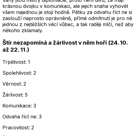
Váhy jsou mistry diplomacie, proto není divu, že mají
krásnou dvojku v komunikaci, ale jejich snaha vyhovět
všem najednou je stojí hodně. Pětku za odvahu říct ne si
zaslouží naprosto oprávněně, přímé odmítnutí je pro ně
jednou z nejtěžších věcí vůbec, a tak raději mlčí, než aby
někoho zklamaly.
Štír nezapomíná a žárlivost v něm hoří (24. 10.
až 22. 11.)
Trpělivost: 1
Spolehlivost: 2
Věrnost: 2
Žárlivost: 5
Komunikace: 3
Odvaha říct ne: 3
Pracovitost: 2