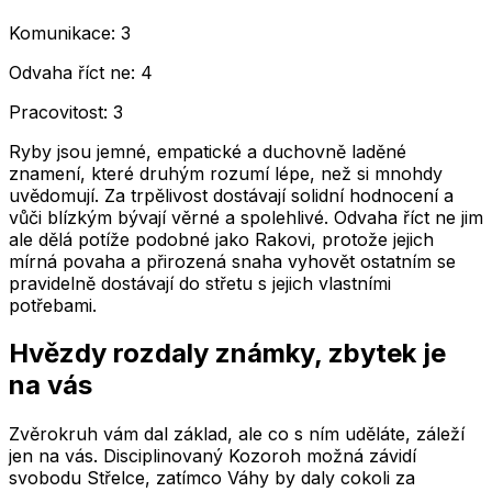
Komunikace: 3
Odvaha říct ne: 4
Pracovitost: 3
Ryby jsou jemné, empatické a duchovně laděné
znamení, které druhým rozumí lépe, než si mnohdy
uvědomují. Za trpělivost dostávají solidní hodnocení a
vůči blízkým bývají věrné a spolehlivé. Odvaha říct ne jim
ale dělá potíže podobné jako Rakovi, protože jejich
mírná povaha a přirozená snaha vyhovět ostatním se
pravidelně dostávají do střetu s jejich vlastními
potřebami.
Hvězdy rozdaly známky, zbytek je
na vás
Zvěrokruh vám dal základ, ale co s ním uděláte, záleží
jen na vás. Disciplinovaný Kozoroh možná závidí
svobodu Střelce, zatímco Váhy by daly cokoli za