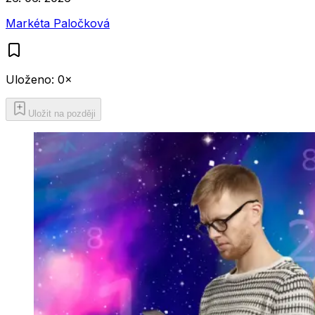
Markéta Paločková
Uloženo:
0
×
Uložit na později