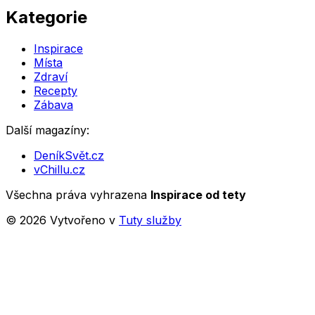
Kategorie
Inspirace
Místa
Zdraví
Recepty
Zábava
Další magazíny:
DeníkSvět.cz
vChillu.cz
Všechna práva vyhrazena
Inspirace od tety
©
2026
Vytvořeno v
Tuty služby