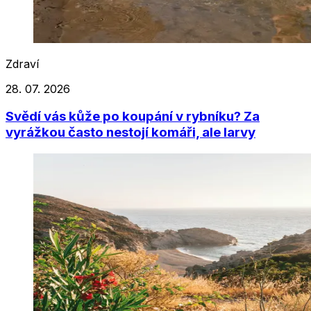
Zdraví
28. 07. 2026
Svědí vás kůže po koupání v rybníku? Za
vyrážkou často nestojí komáři, ale larvy