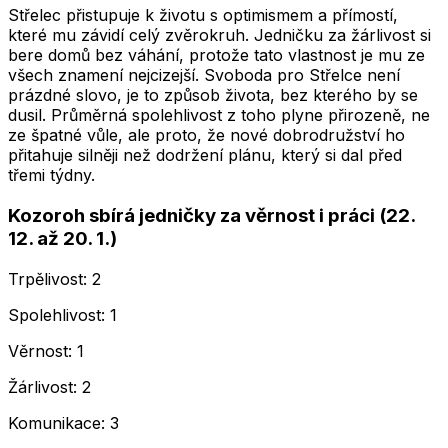
Střelec přistupuje k životu s optimismem a přímostí,
které mu závidí celý zvěrokruh. Jedničku za žárlivost si
bere domů bez váhání, protože tato vlastnost je mu ze
všech znamení nejcizejší. Svoboda pro Střelce není
prázdné slovo, je to způsob života, bez kterého by se
dusil. Průměrná spolehlivost z toho plyne přirozeně, ne
ze špatné vůle, ale proto, že nové dobrodružství ho
přitahuje silněji než dodržení plánu, který si dal před
třemi týdny.
Kozoroh sbírá jedničky za věrnost i práci (22.
12. až 20. 1.)
Trpělivost: 2
Spolehlivost: 1
Věrnost: 1
Žárlivost: 2
Komunikace: 3