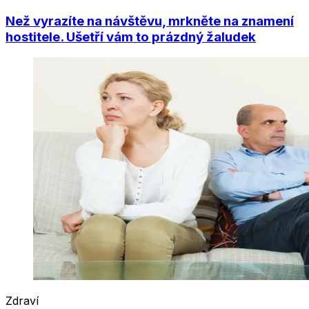
Než vyrazíte na návštěvu, mrkněte na znamení
hostitele. Ušetří vám to prázdný žaludek
Zdraví