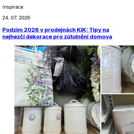
Inspirace
24. 07. 2026
Podzim 2026 v prodejnách KiK: Tipy na
nejhezčí dekorace pro zútulnění domova