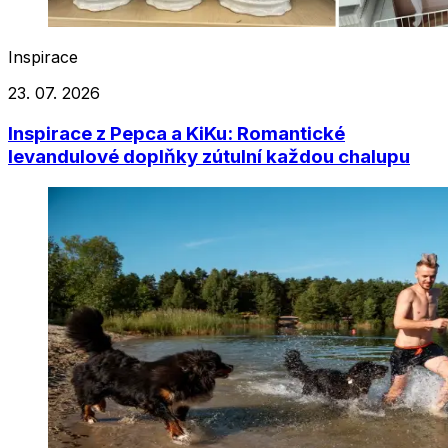
Inspirace
23. 07. 2026
Inspirace z Pepca a KiKu: Romantické
levandulové doplňky zútulní každou chalupu