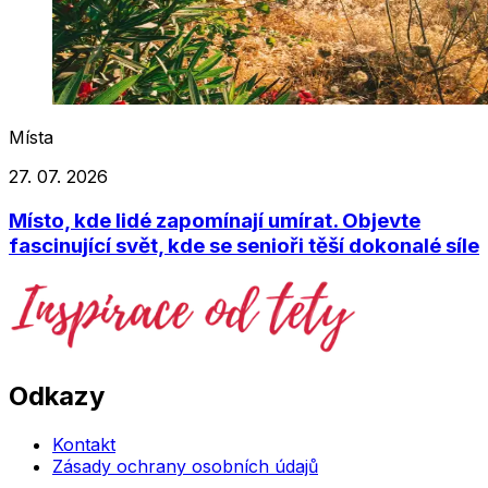
Místa
27. 07. 2026
Místo, kde lidé zapomínají umírat. Objevte
fascinující svět, kde se senioři těší dokonalé síle
Odkazy
Kontakt
Zásady ochrany osobních údajů