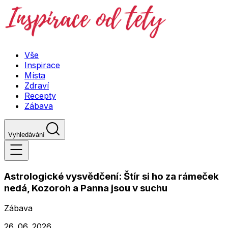
Vše
Inspirace
Místa
Zdraví
Recepty
Zábava
Vyhledávání
Astrologické vysvědčení: Štír si ho za rámeček
nedá, Kozoroh a Panna jsou v suchu
Zábava
26. 06. 2026