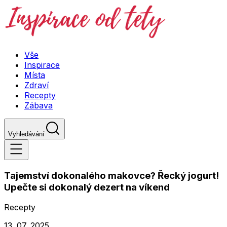
Vše
Inspirace
Místa
Zdraví
Recepty
Zábava
Vyhledávání
Tajemství dokonalého makovce? Řecký jogurt!
Upečte si dokonalý dezert na víkend
Recepty
13. 07. 2025