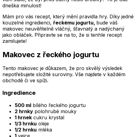
dneška minulost!
Mám pro vás recept, který mění pravidla hry. Díky jedné
kouzelné ingredienci,
řeckému jogurtu,
bude váš
makovec neuvěřitelně vláčný, šťavnatý a nadýchaný
jako obláček. Připravte se na to, že si tenhle recept
zamilujete!
Makovec z řeckého jogurtu
Tento makovec je důkazem, že pro skvělý výsledek
nepotřebujete složité suroviny. Vše najdete v každém
obchodě či ve spíži.
Ingredience
500 ml
bílého řeckého jogurtu
2 hrnky
polohrubé mouky
1 hrnek
cukru krystal
1/3 hrnku
oleje
1/2 hrnku
mléka
1
vejce