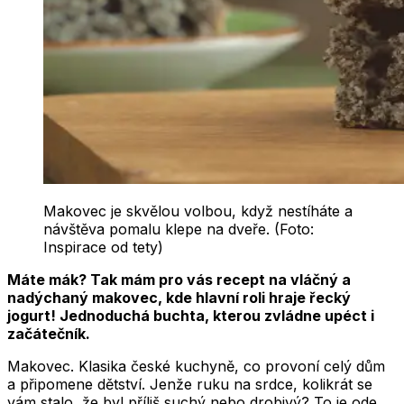
Makovec je skvělou volbou, když nestíháte a
návštěva pomalu klepe na dveře. (Foto:
Inspirace od tety)
Máte mák? Tak mám pro vás recept na vláčný a
nadýchaný makovec, kde hlavní roli hraje řecký
jogurt! Jednoduchá buchta, kterou zvládne upéct i
začátečník.
Makovec. Klasika české kuchyně, co provoní celý dům
a připomene dětství. Jenže ruku na srdce, kolikrát se
vám stalo, že byl příliš suchý nebo drobivý? To je ode