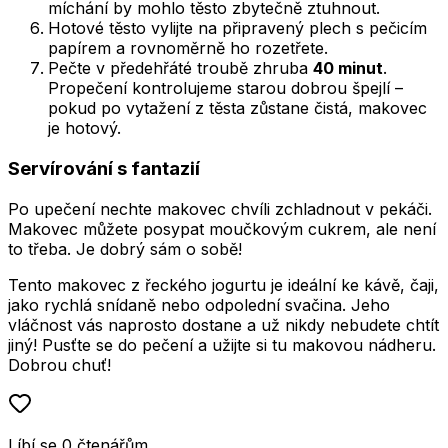
míchání by mohlo těsto zbytečně ztuhnout.
Hotové těsto vylijte na připravený plech s pečicím
papírem a rovnoměrně ho rozetřete.
Pečte v předehřáté troubě zhruba
40 minut
.
Propečení kontrolujeme starou dobrou špejlí –
pokud po vytažení z těsta zůstane čistá, makovec
je hotový.
Servírování s fantazií
Po upečení nechte makovec chvíli zchladnout v pekáči.
Makovec můžete posypat moučkovým cukrem, ale není
to třeba. Je dobrý sám o sobě!
Tento makovec z řeckého jogurtu je ideální ke kávě, čaji,
jako rychlá snídaně nebo odpolední svačina. Jeho
vláčnost vás naprosto dostane a už nikdy nebudete chtít
jiný! Pusťte se do pečení a užijte si tu makovou nádheru.
Dobrou chuť!
Líbí se
0
čtenářům
.