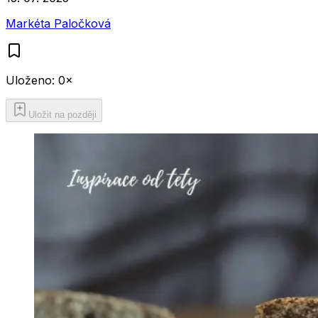
Markéta Paločková
Uloženo:
0
×
Uložit na později