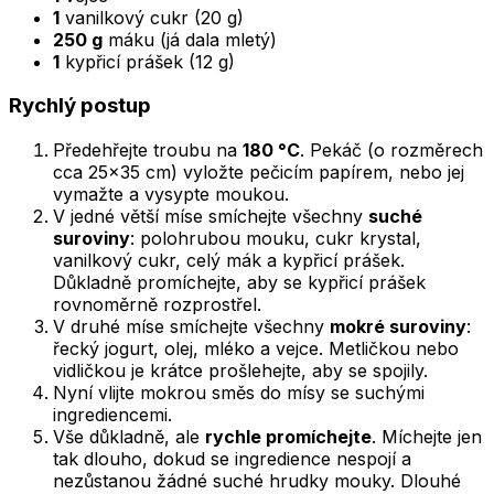
1
vanilkový cukr (20 g)
250 g
máku (já dala mletý)
1
kypřicí prášek (12 g)
Rychlý postup
Předehřejte troubu na
180 °C
. Pekáč (o rozměrech
cca 25x35 cm) vyložte pečicím papírem, nebo jej
vymažte a vysypte moukou.
V jedné větší míse smíchejte všechny
suché
suroviny
: polohrubou mouku, cukr krystal,
vanilkový cukr, celý mák a kypřicí prášek.
Důkladně promíchejte, aby se kypřicí prášek
rovnoměrně rozprostřel.
V druhé míse smíchejte všechny
mokré suroviny
:
řecký jogurt, olej, mléko a vejce. Metličkou nebo
vidličkou je krátce prošlehejte, aby se spojily.
Nyní vlijte mokrou směs do mísy se suchými
ingrediencemi.
Vše důkladně, ale
rychle promíchejte
. Míchejte jen
tak dlouho, dokud se ingredience nespojí a
nezůstanou žádné suché hrudky mouky. Dlouhé