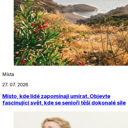
Místa
27. 07. 2026
Místo, kde lidé zapomínají umírat. Objevte
fascinující svět, kde se senioři těší dokonalé síle