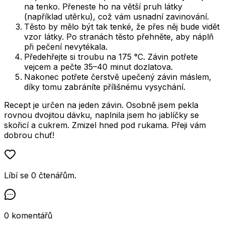
na tenko. Přeneste ho na větší pruh látky
(například utěrku), což vám usnadní zavinování.
Těsto by mělo být tak tenké, že přes něj bude vidět
vzor látky. Po stranách těsto přehněte, aby náplň
při pečení nevytékala.
Předehřejte si troubu na 175 °C. Závin potřete
vejcem a pečte 35–40 minut dozlatova.
Nakonec potřete čerstvě upečený závin máslem,
díky tomu zabráníte přílišnému vysychání.
Recept je určen na jeden závin. Osobně jsem pekla
rovnou dvojitou dávku, naplnila jsem ho jablíčky se
skořicí a cukrem. Zmizel hned pod rukama. Přeji vám
dobrou chuť!
Líbí se
0
čtenářům
.
0
komentářů