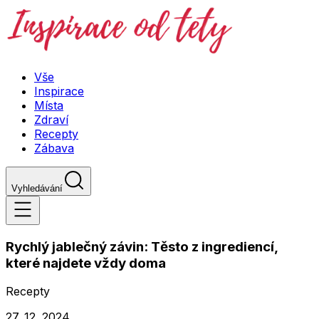
Vše
Inspirace
Místa
Zdraví
Recepty
Zábava
Vyhledávání
Rychlý jablečný závin: Těsto z ingrediencí,
které najdete vždy doma
Recepty
27. 12. 2024