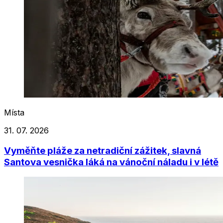
Místa
31. 07. 2026
Vyměňte pláže za netradiční zážitek, slavná
Santova vesnička láká na vánoční náladu i v létě