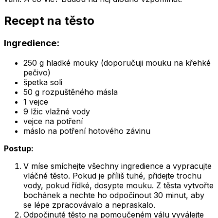
Recept na těsto
Ingredience:
250 g hladké mouky (doporučuji mouku na křehké
pečivo)
špetka soli
50 g rozpuštěného másla
1 vejce
9 lžic vlažné vody
vejce na potření
máslo na potření hotového závinu
Postup:
V míse smíchejte všechny ingredience a vypracujte
vláčné těsto. Pokud je příliš tuhé, přidejte trochu
vody, pokud řídké, dosypte mouku. Z těsta vytvořte
bochánek a nechte ho odpočinout 30 minut, aby
se lépe zpracovávalo a nepraskalo.
Odpočinuté těsto na pomoučeném válu vyválejte