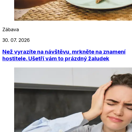
Zábava
30. 07. 2026
Než vyrazíte na návštěvu, mrkněte na znamení
hostitele. Ušetří vám to prázdný žaludek