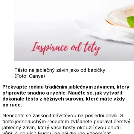
Těsto na jablečný závin jako od babičky
(Foto: Canva)
Překvapte rodinu tradičním jablečným závinem, který
připravíte snadno a rychle. Naučte se, jak vytvořit
dokonalé těsto z běžných surovin, které máte vždy
po ruce.
Nenechte se zaskočit návštěvou na poslední chvíli. S
tímto jednoduchým receptem zvládnete připravit čerstvý
jablečný závin, který vaše hosty okouzlí svou chutí i
vůní. A co víc? Budou na něj dlouho vzpomínat.