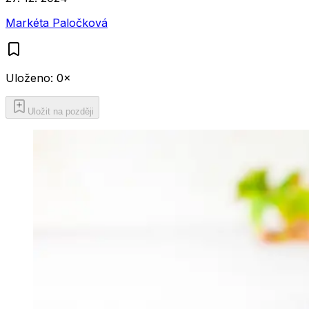
Markéta Paločková
Uloženo:
0
×
Uložit na později