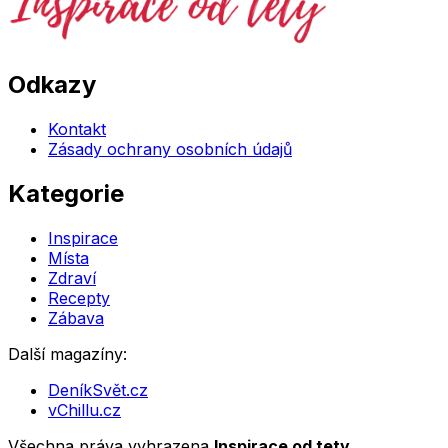
Odkazy
Kontakt
Zásady ochrany osobních údajů
Kategorie
Inspirace
Místa
Zdraví
Recepty
Zábava
Další magazíny:
DeníkSvět.cz
vChillu.cz
Všechna práva vyhrazena
Inspirace od tety