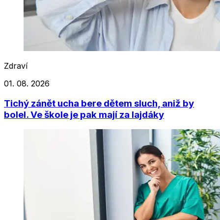
Zdraví
01. 08. 2026
Tichý zánět ucha bere dětem sluch, aniž by
bolel. Ve škole je pak mají za lajdáky