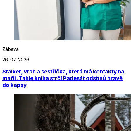
Zábava
26. 07. 2026
Stalker, vrah a sestřička, která má kontakty na
mafii. Tahle kniha strčí Padesát odstínů hravě
do kapsy