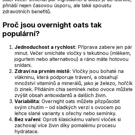
přináší nejen časovou úsporu, ale také spoustu
zdravotních benefitů.
Proč jsou overnight oats tak
populární?
Jednoduchost a rychlost
: Příprava zabere jen pár
minut. Večer smícháte vločky s tekutinou (mlékem,
jogurtem nebo alternativou) a ráno máte hotovou
snídani.
Zdraví na prvním místě
: Vločky jsou bohaté na
vlákninu, která podporuje trávení, a obsahují
množství vitamínů a minerálů, jako je železo, hořčík
či zinek. Přidáním chia semínek nebo ovoce můžete
zvýšit obsah antioxidantů a dalších živin.
Variabilita
: Overnight oats můžete přizpůsobit
svým chutím – od sladkých verzí s ovocem po
lehce slané varianty s ořechy nebo semínky.
Bez vaření
: Oproti klasickému vaření vloček si
zachovají více živin díky pomalému procesu
hydratace.