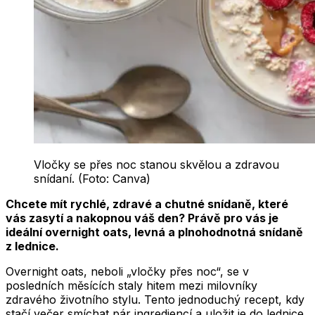
Vločky se přes noc stanou skvělou a zdravou
snídaní. (Foto: Canva)
Chcete mít rychlé, zdravé a chutné snídaně, které
vás zasytí a nakopnou váš den? Právě pro vás je
ideální overnight oats, levná a plnohodnotná snídaně
z lednice.
Overnight oats, neboli „vločky přes noc“, se v
posledních měsících staly hitem mezi milovníky
zdravého životního stylu. Tento jednoduchý recept, kdy
stačí večer smíchat pár ingrediencí a uložit je do lednice,