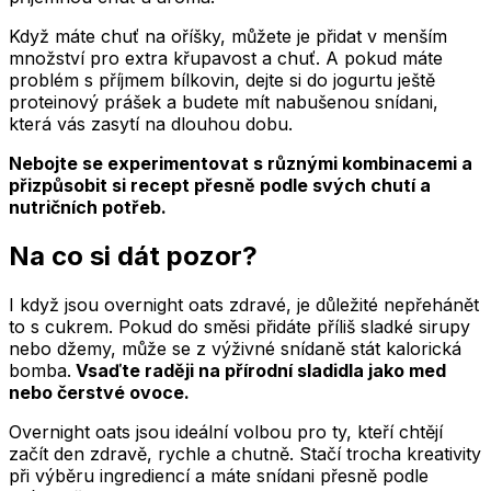
Když máte chuť na oříšky, můžete je přidat v menším
množství pro extra křupavost a chuť. A pokud máte
problém s příjmem bílkovin, dejte si do jogurtu ještě
proteinový prášek a budete mít nabušenou snídani,
která vás zasytí na dlouhou dobu.
Nebojte se experimentovat s různými kombinacemi a
přizpůsobit si recept přesně podle svých chutí a
nutričních potřeb.
Na co si dát pozor?
I když jsou overnight oats zdravé, je důležité nepřehánět
to s cukrem. Pokud do směsi přidáte příliš sladké sirupy
nebo džemy, může se z výživné snídaně stát kalorická
bomba.
Vsaďte raději na přírodní sladidla jako med
nebo čerstvé ovoce.
Overnight oats jsou ideální volbou pro ty, kteří chtějí
začít den zdravě, rychle a chutně. Stačí trocha kreativity
při výběru ingrediencí a máte snídani přesně podle