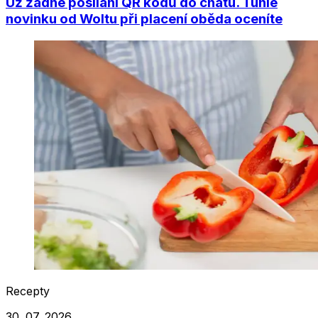
Už žádné posílání QR kódů do chatu. Tuhle
novinku od Woltu při placení oběda oceníte
Recepty
30. 07. 2026