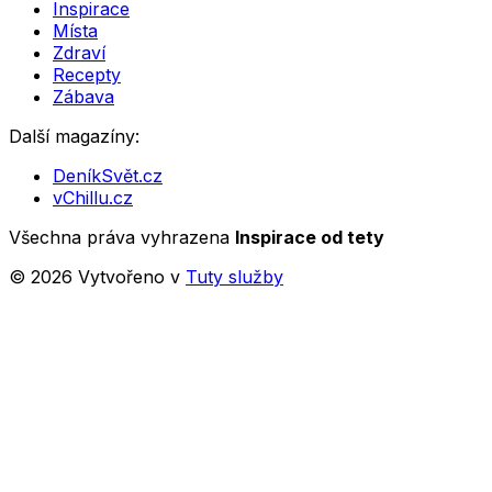
Inspirace
Místa
Zdraví
Recepty
Zábava
Další magazíny:
DeníkSvět.cz
vChillu.cz
Všechna práva vyhrazena
Inspirace od tety
©
2026
Vytvořeno v
Tuty služby