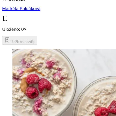
Markéta Paločková
Uloženo:
0
×
Uložit na později