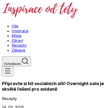
Vše
Inspirace
Místa
Zdraví
Recepty
Zábava
Vyhledávání
Připravte si hit sociálních sítí! Overnight oats je
skvělé řešení pro snídaně
Recepty
14. 03. 2025