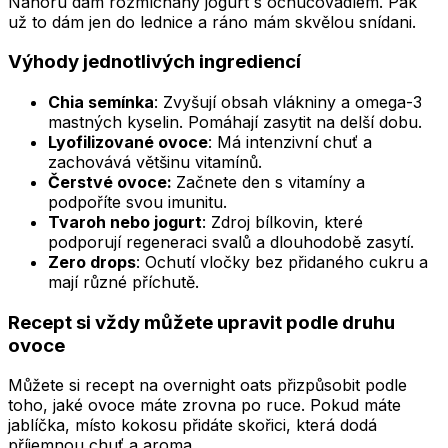
Nahoru dám rozmíchaný jogurt s ochucovadlem. Pak
už to dám jen do lednice a ráno mám skvělou snídani.
Výhody jednotlivých ingrediencí
Chia semínka
: Zvyšují obsah vlákniny a omega-3
mastných kyselin. Pomáhají zasytit na delší dobu.
Lyofilizované ovoce
: Má intenzivní chuť a
zachovává většinu vitamínů.
Čerstvé ovoce:
Začnete den s vitamíny a
podpoříte svou imunitu.
Tvaroh nebo jogurt
: Zdroj bílkovin, které
podporují regeneraci svalů a dlouhodobě zasytí.
Zero drops
: Ochutí vločky bez přidaného cukru a
mají různé příchutě.
Recept si vždy můžete upravit podle druhu
ovoce
Můžete si recept na overnight oats přizpůsobit podle
toho, jaké ovoce máte zrovna po ruce. Pokud máte
jablíčka, místo kokosu přidáte skořici, která dodá
příjemnou chuť a aroma.