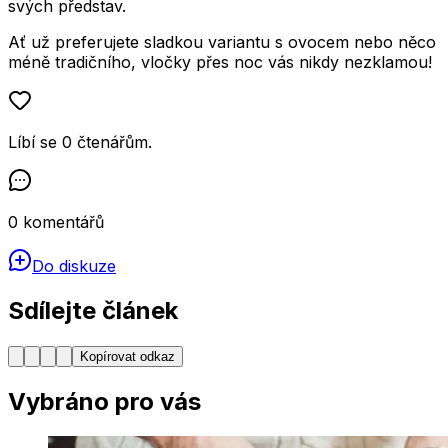
svých představ.
Ať už preferujete sladkou variantu s ovocem nebo něco
méně tradičního, vločky přes noc vás nikdy nezklamou!
Líbí se
0
čtenářům
.
0
komentářů
Do diskuze
Sdílejte článek
Kopírovat odkaz
Vybráno pro vás