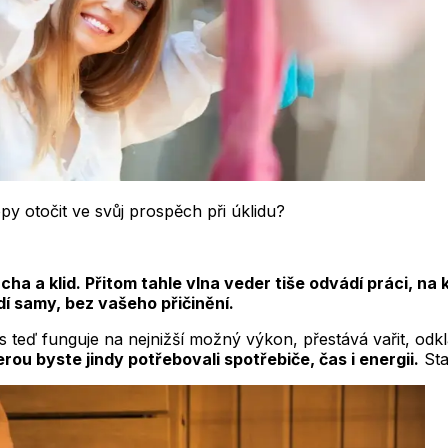
ropy otočit ve svůj prospěch při úklidu?
rcha a klid. Přitom tahle vlna veder tiše odvádí práci, na
dí samy, bez vašeho přičinění.
s teď funguje na nejnižší možný výkon, přestává vařit, odk
rou byste jindy potřebovali spotřebiče, čas i energii.
Sta