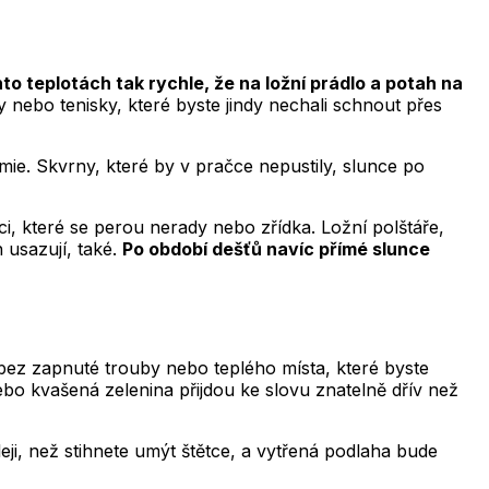
o teplotách tak rychle, že na ložní prádlo a potah na
y nebo tenisky, které byste jindy nechali schnout přes
mie. Skvrny, které by v pračce nepustily, slunce po
ěci, které se perou nerady nebo zřídka. Ložní polštáře,
 usazují, také.
Po období dešťů navíc přímé slunce
 bez zapnuté trouby nebo teplého místa, které byste
o kvašená zelenina přijdou ke slovu znatelně dřív než
ji, než stihnete umýt štětce, a vytřená podlaha bude