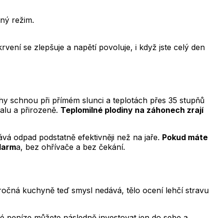
ný režim.
vení se zlepšuje a napětí povoluje, i když jste celý den
hy schnou při přímém slunci a teplotách přes 35 stupňů
malu a přirozeně.
Teplomilné plodiny na záhonech zrají
á odpad podstatně efektivněji než na jaře.
Pokud máte
zdarm
a, bez ohřívače a bez čekání.
áročná kuchyně teď smysl nedává, tělo ocení lehčí stravu
é peníze můžete následně investovat jen do sebe a