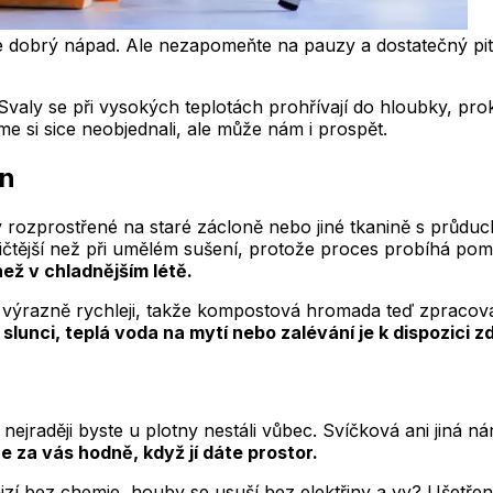
e dobrý nápad. Ale nezapomeňte na pauzy a dostatečný pit
valy se při vysokých teplotách prohřívají do hloubky, prokr
me si sice neobjednali, ale může nám i prospět.
on
 rozprostřené na staré zácloně nebo jiné tkanině s průduc
atičtější než při umělém sušení, protože proces probíhá po
 než v chladnějším létě.
 výrazně rychleji, takže kompostová hromada teď zpracováv
slunci, teplá voda na mytí nebo zalévání je k dispozici 
ejraději byste u plotny nestáli vůbec. Svíčková ani jiná n
e za vás hodně, když jí dáte prostor.
í bez chemie, houby se usuší bez elektřiny a vy? Ušetřen