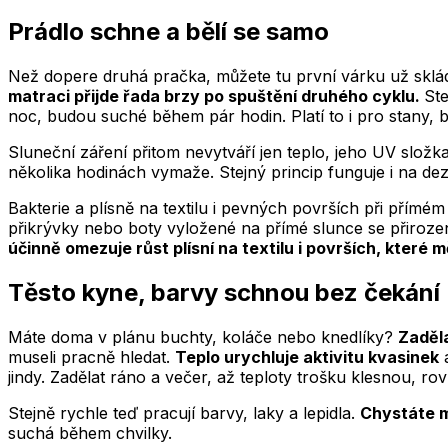
Prádlo schne a bělí se samo
Než dopere druhá pračka, můžete tu první várku už sklád
matraci přijde řada brzy po spuštění druhého cyklu.
Ste
noc, budou suché během pár hodin. Platí to i pro stany, ba
Sluneční záření přitom nevytváří jen teplo, jeho UV slož
několika hodinách vymaže. Stejný princip funguje i na dez
Bakterie a plísně na textilu i pevných površích při přímém 
přikrývky nebo boty vyložené na přímé slunce se přirozen
účinně omezuje růst plísní na textilu i površích, které 
Těsto kyne, barvy schnou bez čekání
Máte doma v plánu buchty, koláče nebo knedlíky?
Zaděl
museli pracně hledat.
Teplo urychluje aktivitu kvasinek
a
jindy. Zadělat ráno a večer, až teploty trošku klesnou, ro
Stejně rychle teď pracují barvy, laky a lepidla.
Chystáte m
suchá během chvilky.