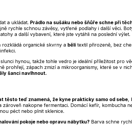
at a ukládat.
Prádlo na sušáku nebo šňůře schne při těcht
jně rychle schnou závěsy, vytřené podlahy i další věci. Bot
tohy a další vybavení, které jste vytáhli na poslední výlet.
ka rozkládá organické skvrny a
bělí
textil přirozeně, bez che
infekci.
slunci hynou, takže tohle vedro je ideální příležitost pro v
ě prohřejí, zápach zmizí a mikroorganismy, které se v nich
měly šanci navlhnout.
at těsto teď znamená, že kyne prakticky samo od sebe
,
 zároveň nakopne fermentaci. Domácí kefír, kombucha neb
vnou péct nebo plnit sklenice.
alování pokoje nebo opravu nábytku?
Barva schne rychle