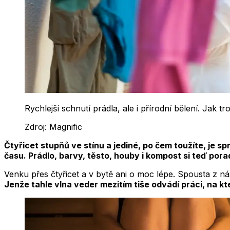
Rychlejší schnutí prádla, ale i přírodní bělení. Jak t
Zdroj:
Magnific
Čtyřicet stupňů ve stínu a jediné, po čem toužíte, je sp
času. Prádlo, barvy, těsto, houby i kompost si teď pora
Venku přes čtyřicet a v bytě ani o moc lépe. Spousta z ná
Jenže tahle vlna veder mezitím tiše odvádí práci, na kte