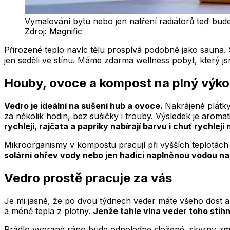
Vymalování bytu nebo jen natření radiátorů teď bud
Zdroj:
Magnific
Přirozené teplo navíc tělu prospívá podobně jako sauna. S
jen seděli ve stínu. Máme zdarma wellness pobyt, který js
Houby, ovoce a kompost na plný výk
Vedro je ideální na sušení hub a ovoce.
Nakrájené plátky
za několik hodin, bez sušičky i trouby. Výsledek je arom
rychleji, rajčata a papriky nabírají barvu i chuť rychleji
Mikroorganismy v kompostu pracují při vyšších teplotách
solární ohřev vody nebo jen hadici naplněnou vodou na 
Vedro prostě pracuje za vás
Je mi jasné, že po dvou týdnech veder máte všeho dost a n
a méně tepla z plotny.
Jenže tahle vlna veder toho stihn
Prádlo vyprané ráno bude odpoledne složené, skvrny zmiz