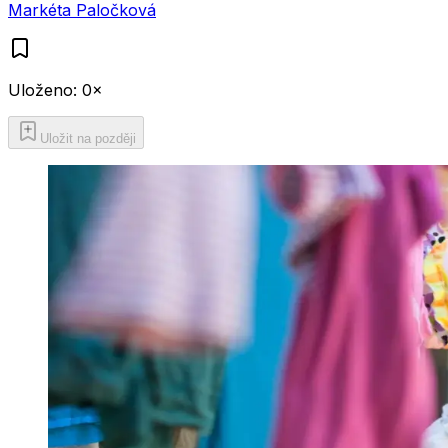
Markéta Paločková
Uloženo:
0
×
Uložit na později