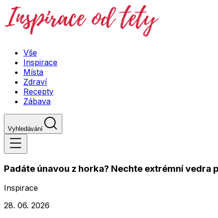
Vše
Inspirace
Místa
Zdraví
Recepty
Zábava
Vyhledávání
Padáte únavou z horka? Nechte extrémní vedra p
Inspirace
28. 06. 2026