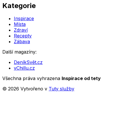
Kategorie
Inspirace
Místa
Zdraví
Recepty
Zábava
Další magazíny:
DeníkSvět.cz
vChillu.cz
Všechna práva vyhrazena
Inspirace od tety
©
2026
Vytvořeno v
Tuty služby