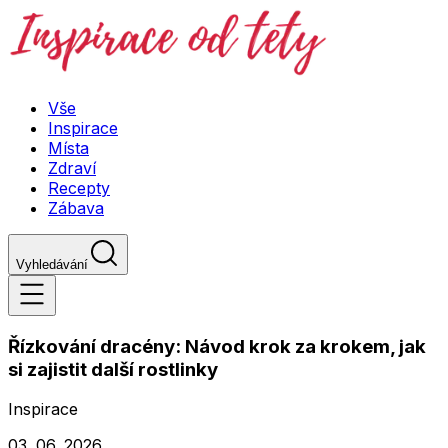
Vše
Inspirace
Místa
Zdraví
Recepty
Zábava
Vyhledávání
Řízkování dracény: Návod krok za krokem, jak
si zajistit další rostlinky
Inspirace
03. 06. 2026