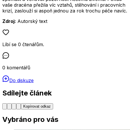
vaše dracéna přežila víc vztahů, stěhování i pracovních
krizí, zaslouží si aspoň jednou za rok trochu péče navíc.
Zdroj:
Autorský text
Líbí se
0
čtenářům
.
0
komentářů
Do diskuze
Sdílejte článek
Kopírovat odkaz
Vybráno pro vás