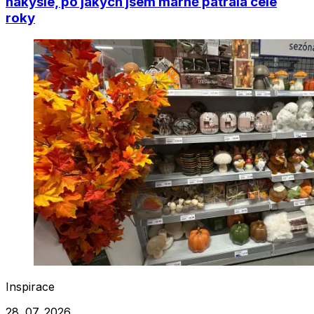
nakyslé, po jakých jsem marně pátrala celé
roky
Inspirace
28. 07. 2026