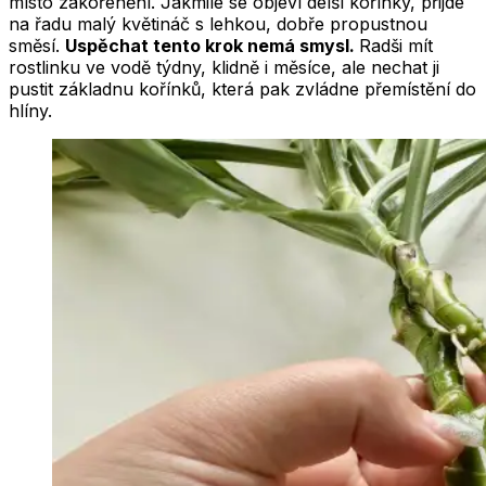
místo zakořenění. Jakmile se objeví delší kořínky, přijde
na řadu malý květináč s lehkou, dobře propustnou
směsí.
Uspěchat tento krok nemá smysl.
Radši mít
rostlinku ve vodě týdny, klidně i měsíce, ale nechat ji
pustit základnu kořínků, která pak zvládne přemístění do
hlíny.