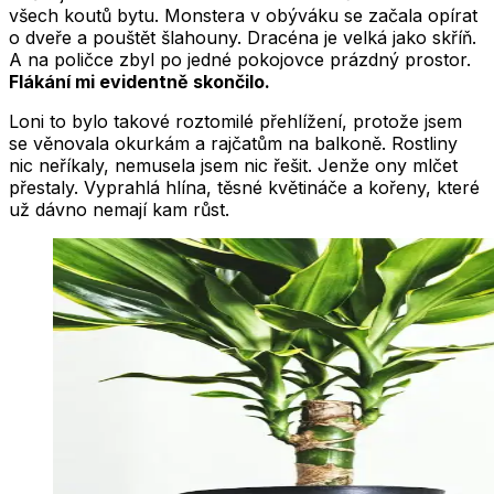
všech koutů bytu. Monstera v obýváku se začala opírat
o dveře a pouštět šlahouny. Dracéna je velká jako skříň.
A na poličce zbyl po jedné pokojovce prázdný prostor.
Flákání mi evidentně skončilo.
Loni to bylo takové roztomilé přehlížení, protože jsem
se věnovala okurkám a rajčatům na balkoně. Rostliny
nic neříkaly, nemusela jsem nic řešit. Jenže ony mlčet
přestaly. Vyprahlá hlína, těsné květináče a kořeny, které
už dávno nemají kam růst.