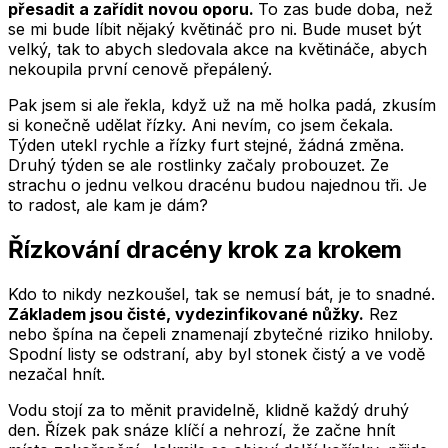
přesadit a zařídit novou oporu.
To zas bude doba, než
se mi bude líbit nějaký květináč pro ni. Bude muset být
velký, tak to abych sledovala akce na květináče, abych
nekoupila první cenově přepálený.
Pak jsem si ale řekla, když už na mě holka padá, zkusím
si konečně udělat řízky. Ani nevím, co jsem čekala.
Týden utekl rychle a řízky furt stejné, žádná změna.
Druhý týden se ale rostlinky začaly probouzet. Ze
strachu o jednu velkou dracénu budou najednou tři. Je
to radost, ale kam je dám?
Řízkování dracény krok za krokem
Kdo to nikdy nezkoušel, tak se nemusí bát, je to snadné.
Základem jsou čisté, vydezinfikované nůžky.
Rez
nebo špína na čepeli znamenají zbytečné riziko hniloby.
Spodní listy se odstraní, aby byl stonek čistý a ve vodě
nezačal hnít.
Vodu stojí za to měnit pravidelně, klidně každý druhý
den. Řízek pak snáze klíčí a nehrozí, že začne hnít