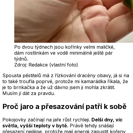
Po dvou týdnech jsou kořínky velmi maličké,
dám rostlinkám ve vodě minimálně ještě pár
týdnů.
Zdroj:
Redakce (vlastní foto)
Spousta pěstitelů má z řízkování dracény obavy, já si na
to také troufla poprvé, protože mi kamarádka říkala, že
je to brnkačka a že už dávno jsem ji mohla zkrátit.
Musím jí dát za pravdu.
Proč jaro a přesazování patří k sobě
Pokojovky začínají na jaře růst rychleji.
Delší dny, víc
světla, vyšší teploty v bytě.
Právě tehdy snášejí
přesazení nejlépe, protože mají energii zapustit kořeny