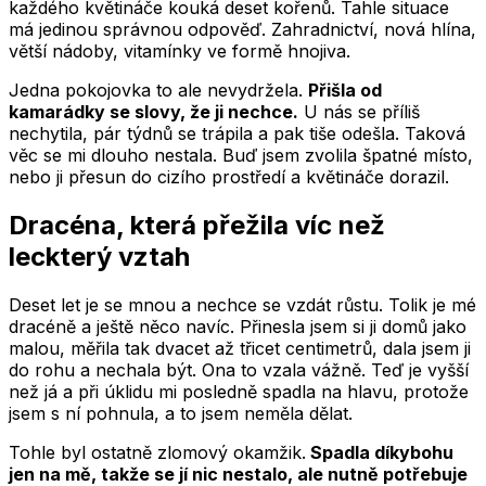
každého květináče kouká deset kořenů. Tahle situace
má jedinou správnou odpověď. Zahradnictví, nová hlína,
větší nádoby, vitamínky ve formě hnojiva.
Jedna pokojovka to ale nevydržela.
Přišla od
kamarádky se slovy, že ji nechce.
U nás se příliš
nechytila, pár týdnů se trápila a pak tiše odešla. Taková
věc se mi dlouho nestala. Buď jsem zvolila špatné místo,
nebo ji přesun do cizího prostředí a květináče dorazil.
Dracéna, která přežila víc než
leckterý vztah
Deset let je se mnou a nechce se vzdát růstu. Tolik je mé
dracéně a ještě něco navíc. Přinesla jsem si ji domů jako
malou, měřila tak dvacet až třicet centimetrů, dala jsem ji
do rohu a nechala být. Ona to vzala vážně. Teď je vyšší
než já a při úklidu mi posledně spadla na hlavu, protože
jsem s ní pohnula, a to jsem neměla dělat.
Tohle byl ostatně zlomový okamžik.
Spadla díkybohu
jen na mě, takže se jí nic nestalo, ale nutně potřebuje