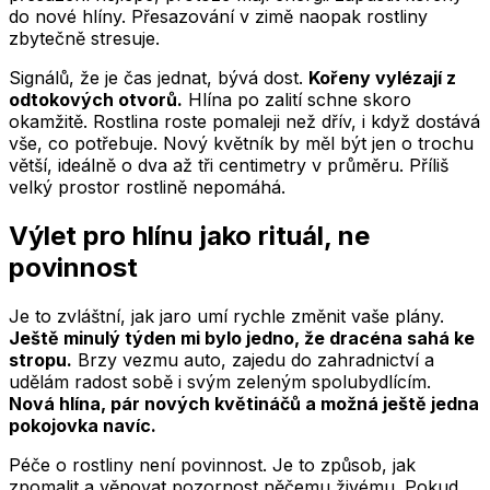
do nové hlíny. Přesazování v zimě naopak rostliny
zbytečně stresuje.
Signálů, že je čas jednat, bývá dost.
Kořeny vylézají z
odtokových otvorů.
Hlína po zalití schne skoro
okamžitě. Rostlina roste pomaleji než dřív, i když dostává
vše, co potřebuje. Nový květník by měl být jen o trochu
větší, ideálně o dva až tři centimetry v průměru. Příliš
velký prostor rostlině nepomáhá.
Výlet pro hlínu jako rituál, ne
povinnost
Je to zvláštní, jak jaro umí rychle změnit vaše plány.
Ještě minulý týden mi bylo jedno, že dracéna sahá ke
stropu.
Brzy vezmu auto, zajedu do zahradnictví a
udělám radost sobě i svým zeleným spolubydlícím.
Nová hlína, pár nových květináčů a možná ještě jedna
pokojovka navíc.
Péče o rostliny není povinnost. Je to způsob, jak
zpomalit a věnovat pozornost něčemu živému. Pokud