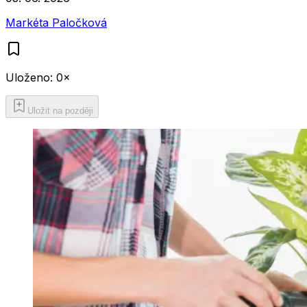
Markéta Paločková
Uloženo:
0
×
Uložit na později