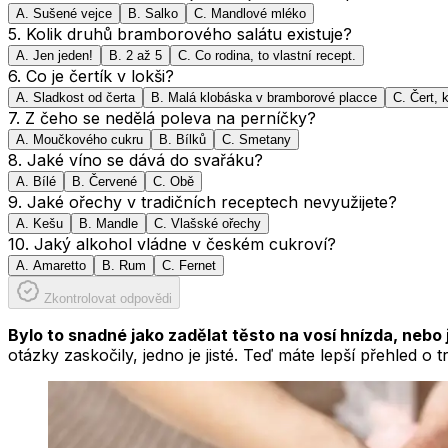
A
.
Sušené vejce
B
.
Salko
C
.
Mandlové mléko
5
.
Kolik druhů bramborového salátu existuje?
A
.
Jen jeden!
B
.
2 až 5
C
.
Co rodina, to vlastní recept.
6
.
Co je čertík v lokši?
A
.
Sladkost od čerta
B
.
Malá klobáska v bramborové placce
C
.
Čert, k
7
.
Z čeho se nedělá poleva na perníčky?
A
.
Moučkového cukru
B
.
Bílků
C
.
Smetany
8
.
Jaké víno se dává do svařáku?
A
.
Bílé
B
.
Červené
C
.
Obě
9
.
Jaké ořechy v tradičních receptech nevyužijete?
A
.
Kešu
B
.
Mandle
C
.
Vlašské ořechy
10
.
Jaký alkohol vládne v českém cukroví?
A
.
Amaretto
B
.
Rum
C
.
Fernet
Zkontrolovat odpovědi
Bylo to snadné jako zadělat těsto na vosí hnízda, nebo 
otázky zaskočily, jedno je jisté. Teď máte lepší přehled o