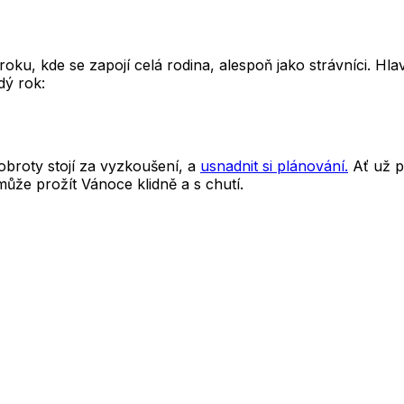
 roku, kde se zapojí celá rodina, alespoň jako strávníci.
dý rok:
obroty stojí za vyzkoušení, a
usnadnit si plánování.
Ať už p
ůže prožít Vánoce klidně a s chutí.