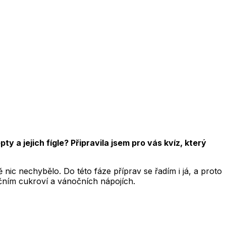
y a jejich fígle? Připravila jsem pro vás kvíz, který
c nechybělo. Do této fáze příprav se řadím i já, a proto
čním cukroví a vánočních nápojích.