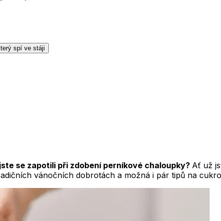
terý spí ve stáji
jste se zapotili při zdobení perníkové chaloupky?
Ať už j
 tradičních vánočních dobrotách a možná i pár tipů na cukrov