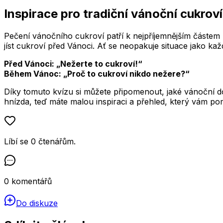
Inspirace pro tradiční vánoční cukroví
Pečení vánočního cukroví patří k nejpříjemnějším částem
jíst cukroví před Vánoci. Ať se neopakuje situace jako kaž
Před Vánoci: „Nežerte to cukroví!“
Během Vánoc: „Proč to cukroví nikdo nežere?“
Díky tomuto kvízu si můžete připomenout, jaké vánoční d
hnízda, teď máte malou inspiraci a přehled, který vám pom
Líbí se
0
čtenářům
.
0
komentářů
Do diskuze