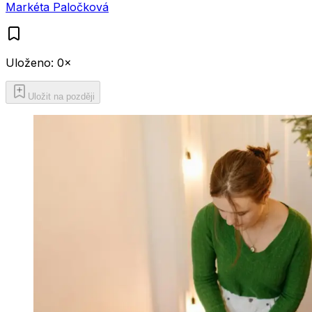
Markéta Paločková
Uloženo:
0
×
Uložit na později