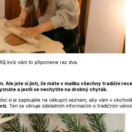
. Můj kvíz vám to připomene raz dva.
e jste si jistí, že máte v malíku všechny tradiční recept
znáte a jestli se nechytíte na drobný chyták.
o si je zapisujete na nákupní seznam, aby vám v obchodě ni
víz
. Ten se věnuje základním informacím o tradičním váno