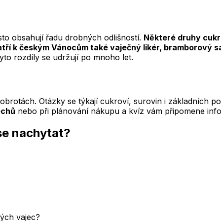
to obsahují řadu drobných odlišností.
Některé druhy cukro
tří k českým Vánocům také vaječný likér, bramborový sa
o rozdíly se udržují po mnoho let.
dobrotách. Otázky se týkají cukroví, surovin i základních
echů
nebo při plánování nákupu a kvíz vám připomene info
se nachytat?
vých vajec?