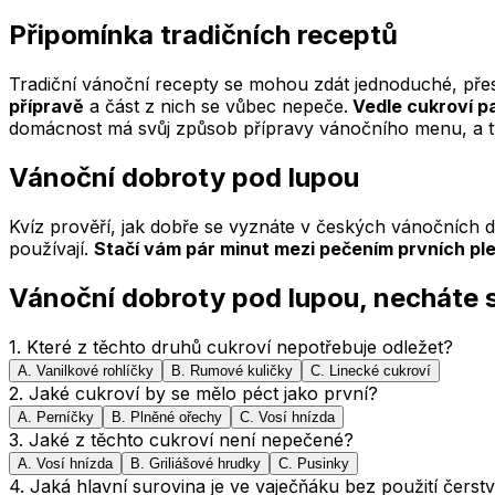
Připomínka tradičních receptů
Tradiční vánoční recepty se mohou zdát jednoduché, přes
přípravě
a část z nich se vůbec nepeče.
Vedle cukroví pa
domácnost má svůj způsob přípravy vánočního menu, a tyt
Vánoční dobroty pod lupou
Kvíz prověří, jak dobře se vyznáte v českých vánočních 
používají.
Stačí vám pár minut mezi pečením prvních pl
Vánoční dobroty pod lupou, necháte 
1
.
Které z těchto druhů cukroví nepotřebuje odležet?
A
.
Vanilkové rohlíčky
B
.
Rumové kuličky
C
.
Linecké cukroví
2
.
Jaké cukroví by se mělo péct jako první?
A
.
Perníčky
B
.
Plněné ořechy
C
.
Vosí hnízda
3
.
Jaké z těchto cukroví není nepečené?
A
.
Vosí hnízda
B
.
Griliášové hrudky
C
.
Pusinky
4
.
Jaká hlavní surovina je ve vaječňáku bez použití čerst