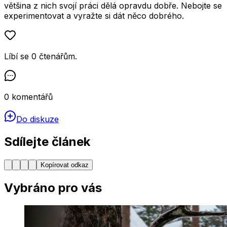
většina z nich svojí práci dělá opravdu dobře. Nebojte se
experimentovat a vyražte si dát něco dobrého.
Líbí se
0
čtenářům
.
0
komentářů
Do diskuze
Sdílejte článek
Kopírovat odkaz
Vybráno pro vás