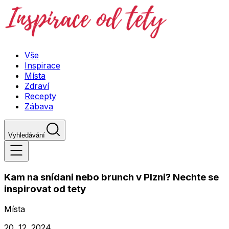
Vše
Inspirace
Místa
Zdraví
Recepty
Zábava
Vyhledávání
Kam na snídani nebo brunch v Plzni? Nechte se
inspirovat od tety
Místa
20. 12. 2024