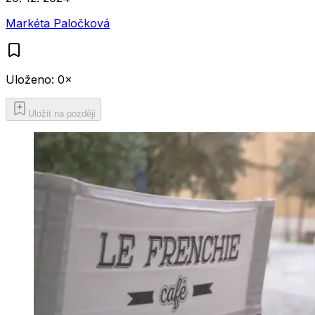
Markéta Paločková
Uloženo:
0
×
Uložit na později