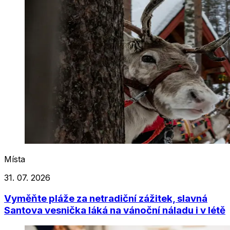
Místa
31. 07. 2026
Vyměňte pláže za netradiční zážitek, slavná
Santova vesnička láká na vánoční náladu i v létě