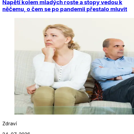
Napětí kolem mladých roste a stopy vedou k
něčemu, o čem se po pandemii přestalo mluvit
Zdraví