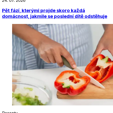
24. 07. 2026
Pět fází, kterými projde skoro každá
domácnost, jakmile se poslední dítě odstěhuje
Recepty