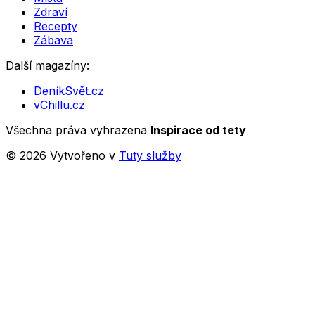
Zdraví
Recepty
Zábava
Další magazíny:
DeníkSvět.cz
vChillu.cz
Všechna práva vyhrazena
Inspirace od tety
©
2026
Vytvořeno v
Tuty služby