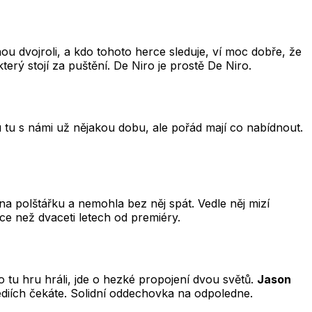
vnou dvojroli, a kdo tohoto herce sleduje, ví moc dobře, že
terý stojí za puštění. De Niro je prostě De Niro.
 tu s námi už nějakou dobu, ale pořád mají co nabídnout.
na polštářku a nemohla bez něj spát. Vedle něj mizí
ce než dvaceti letech od premiéry.
 tu hru hráli, jde o hezké propojení dvou světů.
Jason
ediích čekáte. Solidní oddechovka na odpoledne.