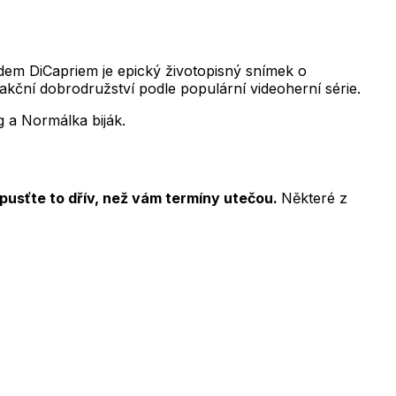
em DiCapriem je epický životopisný snímek o
 akční dobrodružství podle populární videoherní série.
g a Normálka biják
.
 pusťte to dřív, než vám termíny utečou.
Některé z