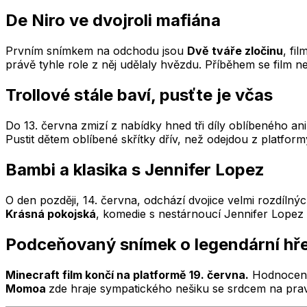
De Niro ve dvojroli mafiána
Prvním snímkem na odchodu jsou
Dvě tváře zločinu
, fi
právě tyhle role z něj udělaly hvězdu. Příběhem se film ne
Trollové stále baví, pusťte je včas
Do 13. června zmizí z nabídky hned tři díly oblíbeného a
Pustit dětem oblíbené skřítky dřív, než odejdou z platfor
Bambi a klasika s Jennifer Lopez
O den později, 14. června, odchází dvojice velmi rozdílnýc
Krásná pokojská
, komedie s nestárnoucí Jennifer Lopez v
Podceňovaný snímek o legendární hř
Minecraft film končí na platformě 19. června.
Hodnocení n
Momoa
zde hraje sympatického nešiku se srdcem na pr