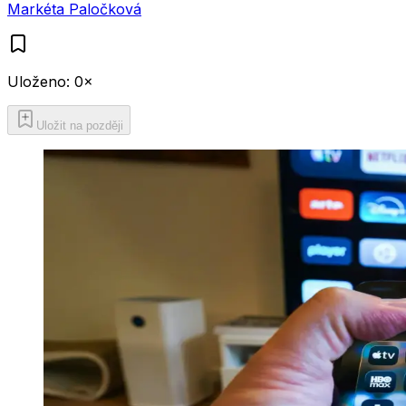
Markéta Paločková
Uloženo:
0
×
Uložit na později