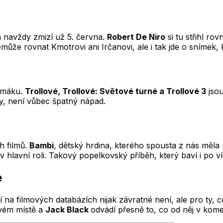
lm navždy zmizí už 5. června.
Robert De Niro
si tu střihl ro
může rovnat Kmotrovi ani Irčanovi, ale i tak jde o snímek, k
nimáku.
Trollové, Trollové: Světové turné a Trollové 3
jsou
my, není vůbec špatný nápad.
h filmů.
Bambi
, dětský hrdina, kterého spousta z nás měla 
 hlavní roli. Takový popelkovský příběh, který baví i po ví
e
a filmových databázích nijak závratné není, ale pro ty, co
avém místě a
Jack Black
odvádí přesně to, co od něj v kom