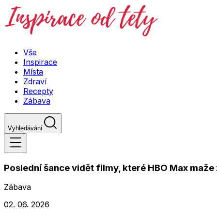
Vše
Inspirace
Místa
Zdraví
Recepty
Zábava
Vyhledávání
Poslední šance vidět filmy, které HBO Max maže 
Zábava
02. 06. 2026