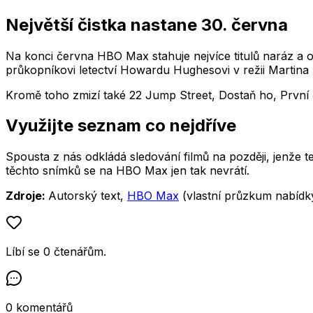
Největší čistka nastane 30. června
Na konci června HBO Max stahuje nejvíce titulů naráz a o
průkopníkovi letectví Howardu Hughesovi v režii Martina
Kromě toho zmizí také
22 Jump Street, Dostaň ho, První 
Využijte seznam co nejdříve
Spousta z nás odkládá sledování filmů na později, jenže 
těchto snímků se na HBO Max jen tak nevrátí.
Zdroje:
Autorský text,
HBO Max
(vlastní průzkum nabídk
Líbí se
0
čtenářům
.
0
komentářů