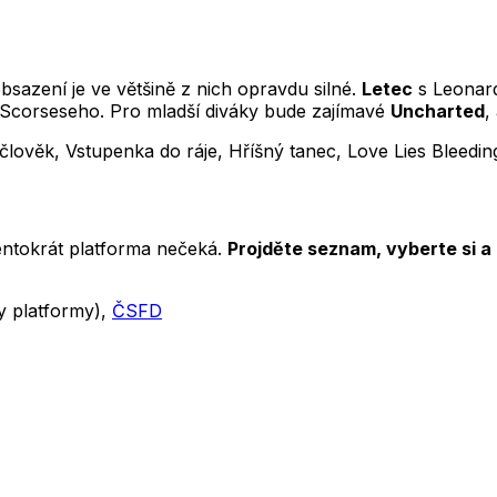
bsazení je ve většině z nich opravdu silné.
Letec
s Leonard
 Scorseseho. Pro mladší diváky bude zajímavé
Uncharted
,
člověk, Vstupenka do ráje, Hříšný tanec, Love Lies Bleedin
tentokrát platforma nečeká.
Projděte seznam, vyberte si a
y platformy),
ČSFD