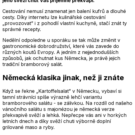
jeho svěží chuť vás příjemně překvapí.
Cestování nemusí znamenat jen balení kufrů a dlouhé
cesty. Díky internetu lze kulinářské cestování
„provozovat” i z pohodlí vlastní kuchyně, stačí znát ty
správné recepty.
Nedělní odpoledne u sporáku se tak může změnit v
gastronomické dobrodružství, které vás zavede do
různých koutů Evropy. A jedním z nejjednodušších
způsobů, jak ochutnat kus Německa, je právě jejich
tradiční bramborový salát.
Německá klasika jinak, než ji znáte
Když se řekne „Kartoffelsalat” v Německu, vybaví si
tamní strávníci spíše výrazně lehčí variantu
bramborového salátu - se zálivkou. Na rozdíl od našeho
vánočního salátu s majonézou je německá verze
překvapivě svěží a lehká. Nepřecpe vás ani v horkých
letních dnech a díky svěží chuti výborně doplní
grilované maso a ryby.