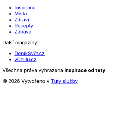
Inspirace
Místa
Zdraví
Recepty
Zábava
Další magazíny:
DeníkSvět.cz
vChillu.cz
Všechna práva vyhrazena
Inspirace od tety
©
2026
Vytvořeno v
Tuty služby