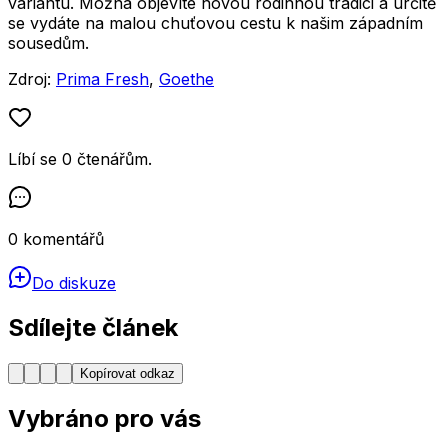
variantu. Možná objevíte novou rodinnou tradici a určitě
se vydáte na malou chuťovou cestu k našim západním
sousedům.
Zdroj:
Prima Fresh
,
Goethe
Líbí se
0
čtenářům
.
0
komentářů
Do diskuze
Sdílejte článek
Kopírovat odkaz
Vybráno pro vás