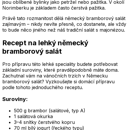
jsou oblíbené bylinky jako petržel nebo pažitka. V okolí
Norimberku je základem často čerstvá pažitka.
Právě tato rozmanitost dělá německý bramborový salát
zajímavým – nikdy nevíte přesně, co dostanete, ale vždy
to bude něco jiného než náš tradiční salát s majonézou.
Recept na lehký německý
bramborový salát
Pro přípravu této lehké speciality budete potřebovat
základní suroviny, které pravděpodobně máte doma.
Zachutnal vám na vánočních trzích v Německu
bramborový salát? Vyzkoušejte si domácí přípravu
podle tohoto jednoduchého receptu.
Suroviny:
500 g brambor (salátové, typ A)
1 salátová okurka
3–4 snítky čerstvého kopru
70 ml bílý jogurt (řeckého typu)