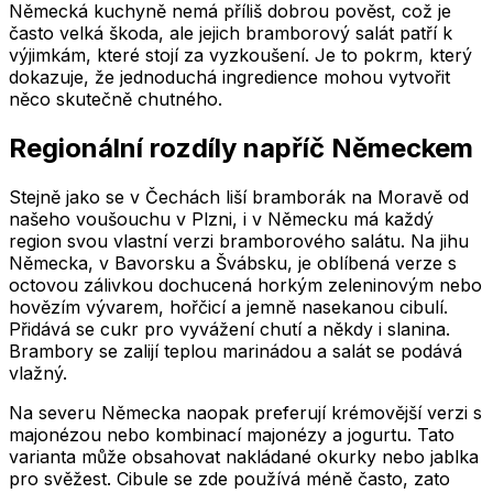
Německá kuchyně nemá příliš dobrou pověst, což je
často velká škoda, ale jejich bramborový salát patří k
výjimkám, které stojí za vyzkoušení. Je to pokrm, který
dokazuje, že jednoduchá ingredience mohou vytvořit
něco skutečně chutného.
Regionální rozdíly napříč Německem
Stejně jako se v Čechách liší bramborák na Moravě od
našeho voušouchu v Plzni, i v Německu má každý
region svou vlastní verzi bramborového salátu. Na jihu
Německa, v Bavorsku a Švábsku, je oblíbená verze s
octovou zálivkou dochucená horkým zeleninovým nebo
hovězím vývarem, hořčicí a jemně nasekanou cibulí.
Přidává se cukr pro vyvážení chutí a někdy i slanina.
Brambory se zalijí teplou marinádou a salát se podává
vlažný.
Na severu Německa naopak preferují krémovější verzi s
majonézou nebo kombinací majonézy a jogurtu. Tato
varianta může obsahovat nakládané okurky nebo jablka
pro svěžest. Cibule se zde používá méně často, zato