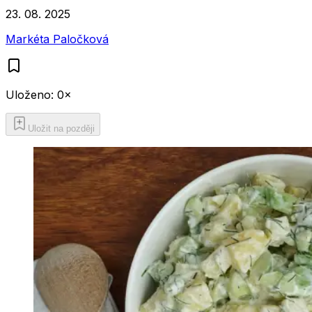
23. 08. 2025
Markéta Paločková
Uloženo:
0
×
Uložit na později