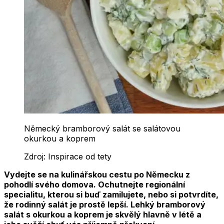
Německý bramborový salát se salátovou
okurkou a koprem
Zdroj:
Inspirace od tety
Vydejte se na kulinářskou cestu po Německu z
pohodlí svého domova. Ochutnejte regionální
specialitu, kterou si buď zamilujete, nebo si potvrdíte,
že rodinný salát je prostě lepší. Lehký bramborový
salát s okurkou a koprem je skvělý hlavně v létě a