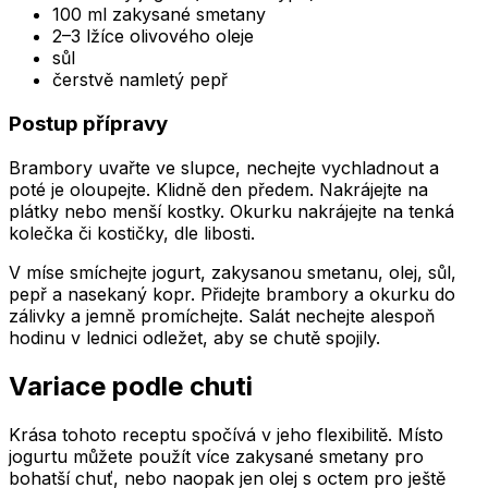
100 ml zakysané smetany
2–3 lžíce olivového oleje
sůl
čerstvě namletý pepř
Postup přípravy
Brambory uvařte ve slupce, nechejte vychladnout a
poté je oloupejte. Klidně den předem. Nakrájejte na
plátky nebo menší kostky. Okurku nakrájejte na tenká
kolečka či kostičky, dle libosti.
V míse smíchejte jogurt, zakysanou smetanu, olej, sůl,
pepř a nasekaný kopr. Přidejte brambory a okurku do
zálivky a jemně promíchejte. Salát nechejte alespoň
hodinu v lednici odležet, aby se chutě spojily.
Variace podle chuti
Krása tohoto receptu spočívá v jeho flexibilitě. Místo
jogurtu můžete použít více zakysané smetany pro
bohatší chuť, nebo naopak jen olej s octem pro ještě