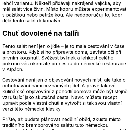
lehčí variantu. Někteří přidávají nakrájená vajíčka, aby
měl salát více živin. Místo kopru můžete experimentovat
s pažitkou nebo petrželkou. Ale nedoporučuji to, kopr
dělá tento salát dokonalým.
Chuť dovolené na talíři
Tento salát není jen o jídle – je to malé cestování v čase
a prostoru. Když si ho připravíte doma, zavřete oči při
prvním kousnutí. Svěžest bylinek a lehkost celého
pokrmu vás okamžitě přenesou do německé restaurace
v Alpách.
Cestování není jen o objevování nových míst, ale také o
ochutnávání námi neznámých jídel. A právě takové
kulinářské objevování z pohodlí domova může být stejně
vzrušující jako skutečná cesta. Navíc můžete recept
upravit podle vlastní chuti a vytvořit si tak svou vlastní
verzi této německé klasiky.
Příště, až budete plánovat nedělní oběd, zkuste místo
tradičního bramborového salátu tuto německou