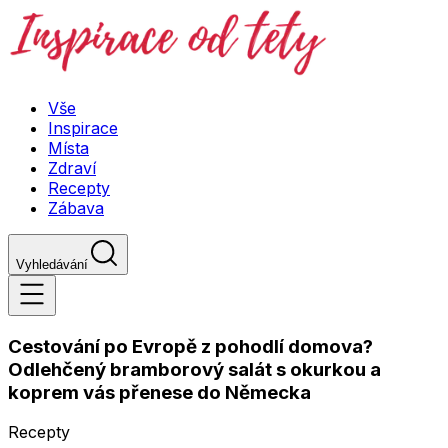
Vše
Inspirace
Místa
Zdraví
Recepty
Zábava
Vyhledávání
Cestování po Evropě z pohodlí domova?
Odlehčený bramborový salát s okurkou a
koprem vás přenese do Německa
Recepty