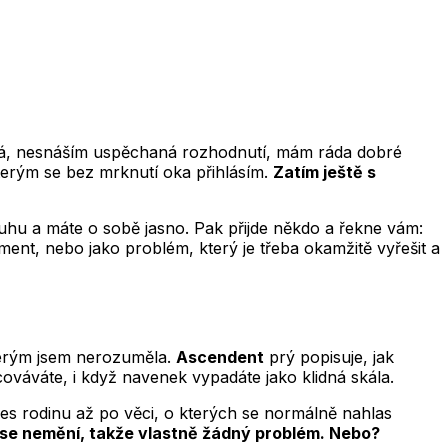
livá, nesnáším uspěchaná rozhodnutí, mám ráda dobré
 kterým se bez mrknutí oka přihlásím.
Zatím ještě s
uhu a máte o sobě jasno. Pak přijde někdo a řekne vám:
pliment, nebo jako problém, který je třeba okamžitě vyřešit a
terým jsem nerozuměla.
Ascendent
prý popisuje, jak
racováváte, i když navenek vypadáte jako klidná skála.
řes rodinu až po věci, o kterých se normálně nahlas
o se nemění, takže vlastně žádný problém. Nebo?