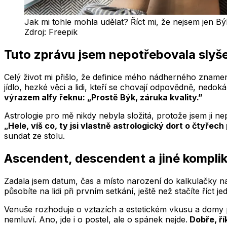
Jak mi tohle mohla udělat? Říct mi, že nejsem jen Bý
Zdroj:
Freepik
Tuto zprávu jsem nepotřebovala slyš
Celý život mi přišlo, že definice mého nádherného zname
jídlo, hezké věci a lidi, kteří se chovají odpovědně, nedo
výrazem alfy řeknu: „Prostě Býk, záruka kvality.”
Astrologie pro mě nikdy nebyla složitá, protože jsem ji 
„Hele, víš co, ty jsi vlastně astrologický dort o čtyřec
sundat ze stolu.
Ascendent, descendent a jiné kompli
Zadala jsem datum, čas a místo narození do kalkulačky 
působíte na lidi při prvním setkání, ještě než stačíte říct
Venuše rozhoduje o vztazích a estetickém vkusu a domy pa
nemluví. Ano, jde i o postel, ale o spánek nejde.
Dobře, ří