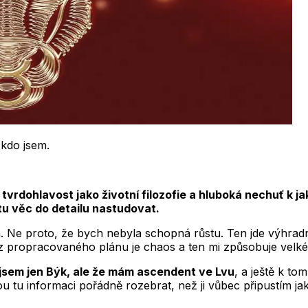
 kdo jsem.
, tvrdohlavost jako životní filozofie a hluboká nechuť k
tu věc do detailu nastudovat.
h. Ne proto, že bych nebyla schopná růstu. Ten jde výhradn
 propracovaného plánu je chaos a ten mi způsobuje velké 
ejsem jen Býk, ale že mám ascendent ve Lvu
, a ještě k t
lou tu informaci pořádně rozebrat, než ji vůbec připustím ja