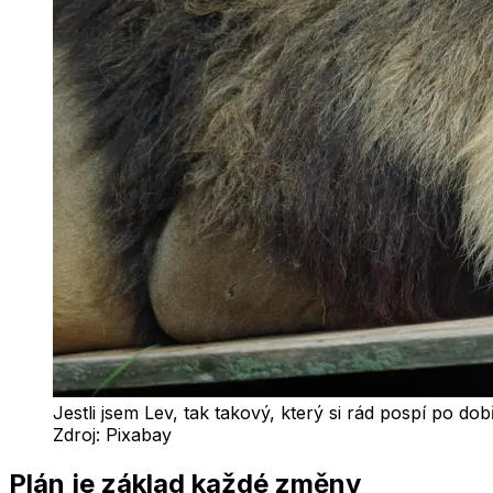
Jestli jsem Lev, tak takový, který si rád pospí po do
Zdroj:
Pixabay
Plán je základ každé změny