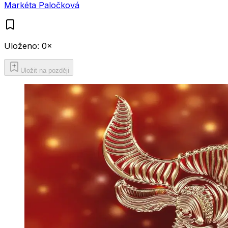
Markéta Paločková
Uloženo:
0
×
Uložit na později