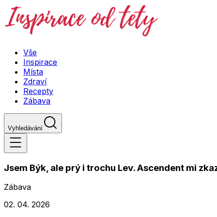
Vše
Inspirace
Místa
Zdraví
Recepty
Zábava
Vyhledávání
Jsem Býk, ale prý i trochu Lev. Ascendent mi zka
Zábava
02. 04. 2026