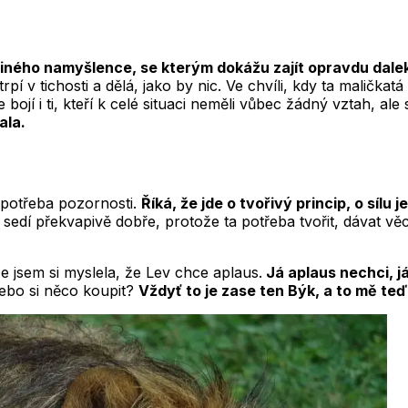
iného namyšlence, se kterým dokážu zajít opravdu dale
 v tichosti a dělá, jako by nic. Ve chvíli, kdy ta maličkatá
jí i ti, kteří k celé situaci neměli vůbec žádný vztah, ale st
ala.
 potřeba pozornosti.
Říká, že jde o tvořivý princip, o síl
ě sedí překvapivě dobře, protože ta potřeba tvořit, dávat 
e jsem si myslela, že Lev chce aplaus.
Já aplaus nechci, j
nebo si něco koupit?
Vždyť to je zase ten Býk, a to mě teď 