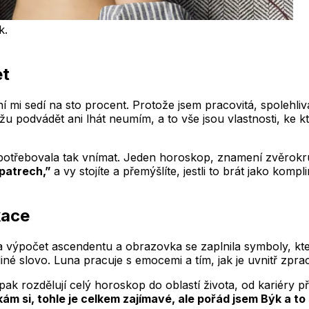
k.
et
ní mi sedí na sto procent. Protože jsem pracovitá, spoleh
kážu podvádět ani lhát neumím, a to vše jsou vlastnosti, ke
nepotřebovala tak vnímat. Jeden horoskop, znamení zvěrokr
h patrech,”
a vy stojíte a přemýšlíte, jestli to brát jako kom
kace
na výpočet ascendentu a obrazovka se zaplnila symboly, k
 jediné slovo. Luna pracuje s emocemi a tím, jak je uvnitř zp
k rozdělují celý horoskop do oblastí života, od kariéry p
kám si, tohle je celkem zajímavé, ale pořád jsem Býk a t