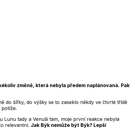
 jakékoliv změně, která nebyla předem naplánovaná. Pak
ě do šířky, do výšky se to zaseklo někdy ve čtvrté třídě
potíže.
omu Lunu tady a Venuši tam, moje první reakce nebyla
ko relevantní.
Jak Býk nemůže být Býk? Lepší