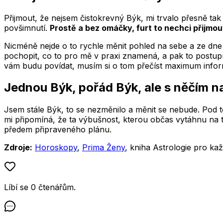
Přijmout, že nejsem čistokrevný Býk, mi trvalo přesně tak
povšimnutí.
Prostě a bez omáčky, furt to nechci přijmou
Nicméně nejde o to rychle měnit pohled na sebe a ze dne n
pochopit, co to pro mě v praxi znamená, a pak to postu
vám budu povídat, musím si o tom přečíst maximum informa
Jednou Býk, pořád Býk, ale s něčím n
Jsem stále Býk, to se nezměnilo a měnit se nebude. Pod to
mi připomíná, že ta výbušnost, kterou občas vytáhnu na ty
předem připraveného plánu.
Zdroje:
Horoskopy
,
Prima Ženy
, kniha Astrologie pro k
Líbí se
0
čtenářům
.