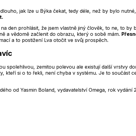
 dlouho, jak lze u Býka čekat, tedy déle, než by bylo nutné,
t.
a den prohlásit, že jsem vlastně jiný člověk, to ne, to by 
pně a vědomě začlenit do obrazu, který o sobě mám.
Přesně
cí a to postižení Lva otočit ve svůj prospěch.
avíc
u spolehlivou, zemitou polevou ale existují další vrstvy d
, kteří si o to řekli, není chyba v systému. Je to součást 
aždého od Yasmin Boland, vydavatelství Omega, rok vydání 