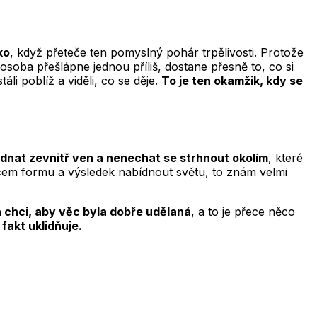
ko
, když přeteče ten pomyslný pohár trpělivosti. Protože
 osoba přešlápne jednou příliš, dostane přesně to, co si
áli poblíž a viděli, co se děje.
To je ten okamžik, kdy se
u jednat zevnitř ven a nenechat se strhnout okolím
, které
věcem formu a výsledek nabídnout světu, to znám velmi
á chci, aby věc byla dobře udělaná
, a to je přece něco
fakt uklidňuje.