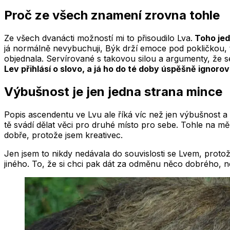
Proč ze všech znamení zrovna tohle
Ze všech dvanácti možností mi to přisoudilo Lva.
Toho jed
já normálně nevybuchuji, Býk drží emoce pod pokličkou, trpí
objednala. Servírované s takovou silou a argumenty, že se bo
Lev přihlásí o slovo, a já ho do té doby úspěšně ignorov
Výbušnost je jen jedna strana mince
Popis ascendentu ve Lvu ale říká víc než jen výbušnost a
tě svádí dělat věci pro druhé místo pro sebe. Tohle na m
dobře, protože jsem kreativec.
Jen jsem to nikdy nedávala do souvislosti se Lvem, protož
jiného. To, že si chci pak dát za odměnu něco dobrého, 