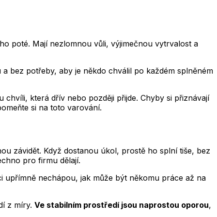
uho poté. Mají nezlomnou vůli, výjimečnou vytrvalost a
uku a bez potřeby, aby je někdo chválil po každém splněném
víli, která dřív nebo později přijde. Chyby si přiznávají
omeňte si na toto varování.
hou závidět. Když dostanou úkol, prostě ho splní tiše, bez
chno pro firmu dělají.
 Býci upřímně nechápou, jak může být někomu práce až na
dí z míry.
Ve stabilním prostředí jsou naprostou oporou
,