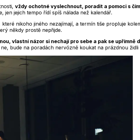
tnosti,
vždy ochotné vyslechnout, poradit a pomoci s čímk
 jen jejich tempo řídí spíš nálada než kalendář.
 které nikoho jiného nezajímají, a termín tiše propluje kole
terý někdy prostě nepřijde.
ou, vlastní názor si nechají pro sebe a pak se upřímně di
 ne, bude na poradách nervózně koukat na prázdnou židli a