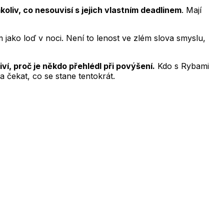
oliv, co nesouvisí s jejich vlastním deadlinem
. Mají
m jako loď v noci. Není to lenost ve zlém slova smyslu,
ví, proč je někdo přehlédl při povýšení.
Kdo s Rybami
 čekat, co se stane tentokrát.