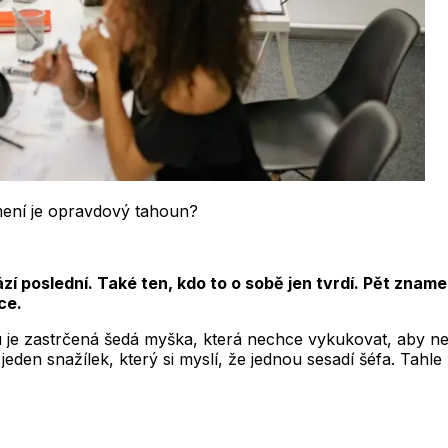
amení je opravdový tahoun?
ází poslední. Také ten, kdo to o sobě jen tvrdí. Pět zna
ce.
u je zastrčená šedá myška, která nechce vykukovat, aby ne
n jeden snažílek, který si myslí, že jednou sesadí šéfa. Ta