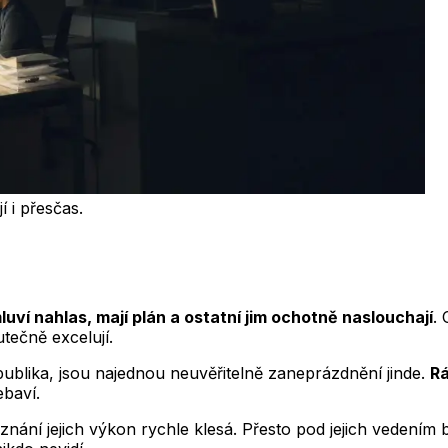
í i přesčas.
luví nahlas, mají plán a ostatní jim ochotně naslouchají
. 
utečně excelují.
 publika, jsou najednou neuvěřitelně zaneprázdnění jinde.
Rá
ebaví.
nání jejich výkon rychle klesá. Přesto pod jejich vedením