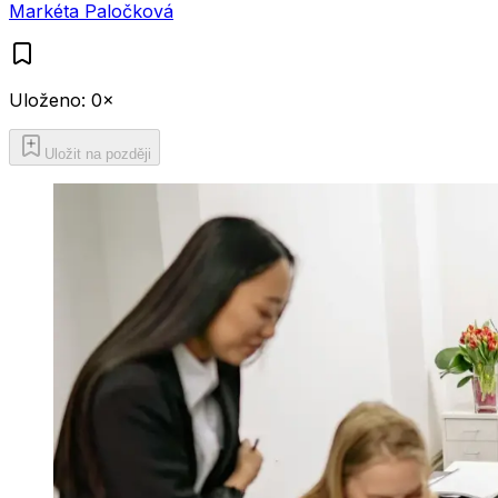
Markéta Paločková
Uloženo:
0
×
Uložit na později