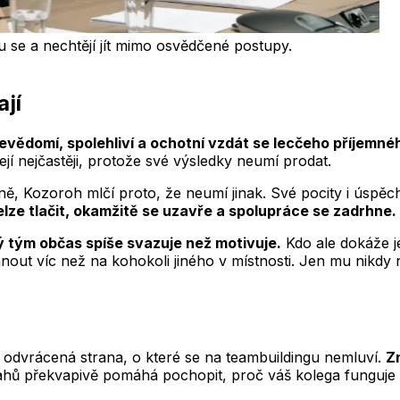
 se a nechtějí jít mimo osvědčené postupy.
ají
evědomí, spolehliví a ochotní vzdát se lecčeho příjemné
ejí nejčastěji, protože své výsledky neumí prodat.
rně, Kozoroh mlčí proto, že neumí jinak. Své pocity i úsp
elze tlačit, okamžitě se uzavře a spolupráce se zadrhne.
rý tým občas spíše svazuje než motivuje.
Kdo ale dokáže je
ehnout víc než na kohokoli jiného v místnosti. Jen mu nikdy
í odvrácená strana, o které se na teambuildingu nemluví.
Z
ahů překvapivě pomáhá pochopit, proč váš kolega funguje p