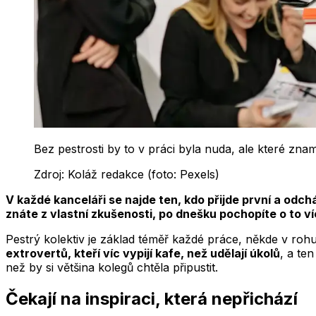
Bez pestrosti by to v práci byla nuda, ale které zn
Zdroj:
Koláž redakce (foto: Pexels)
V každé kanceláři se najde ten, kdo přijde první a odch
znáte z vlastní zkušenosti, po dnešku pochopíte o to ví
Pestrý kolektiv je základ téměř každé práce, někde v roh
extrovertů, kteří víc vypijí kafe, než udělají úkolů
, a te
než by si většina kolegů chtěla připustit.
Čekají na inspiraci, která nepřichází