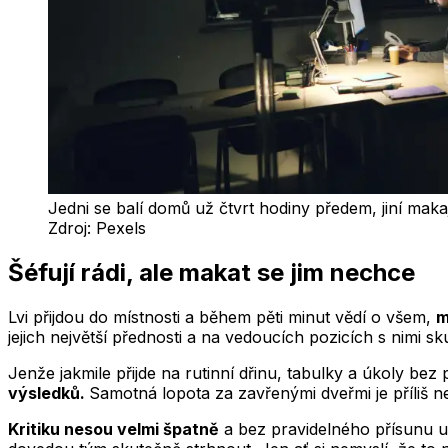
Jedni se balí domů už čtvrt hodiny předem, jiní makaj
Zdroj:
Pexels
Šéfují rádi, ale makat se jim nechce
Lvi přijdou do místnosti a během pěti minut vědí o všem,
m
jejich největší přednosti a na vedoucích pozicích s nimi sk
Jenže jakmile přijde na rutinní dřinu, tabulky a úkoly bez
výsledků.
Samotná lopota za zavřenými dveřmi je příliš n
Kritiku nesou velmi špatně
a bez pravidelného přísunu uz