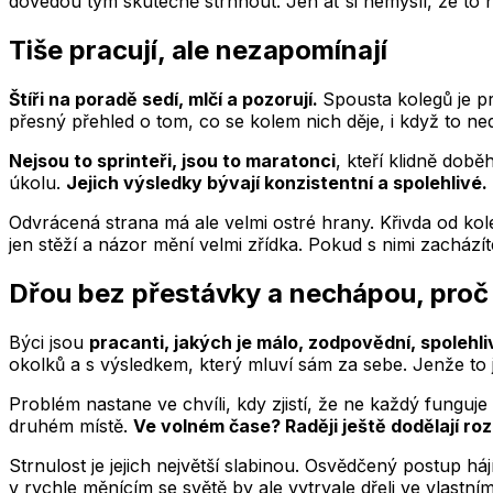
dovedou tým skutečně strhnout. Jen ať si nemyslí, že to n
Tiše pracují, ale nezapomínají
Štíři na poradě sedí, mlčí a pozorují.
Spousta kolegů je pr
přesný přehled o tom, co se kolem nich děje, i když to n
Nejsou to sprinteři, jsou to maratonci
, kteří klidně dob
úkolu.
Jejich výsledky bývají konzistentní a spolehlivé.
Odvrácená strana má ale velmi ostré hrany. Křivda od kole
jen stěží a názor mění velmi zřídka. Pokud s nimi zacház
Dřou bez přestávky a nechápou, proč 
Býci jsou
pracanti, jakých je málo, zodpovědní, spolehl
okolků a s výsledkem, který mluví sám za sebe. Jenže to j
Problém nastane ve chvíli, kdy zjistí, že ne každý fungu
druhém místě.
Ve volném čase? Raději ještě dodělají roz
Strnulost je jejich největší slabinou. Osvědčený postup h
v rychle měnícím se světě by ale vytrvale dřeli ve vlastním