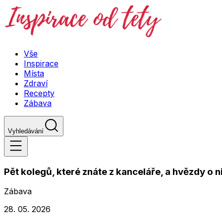
Vše
Inspirace
Místa
Zdraví
Recepty
Zábava
Vyhledávání
Pět kolegů, které znáte z kanceláře, a hvězdy o ni
Zábava
28. 05. 2026