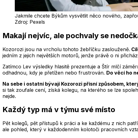
Jakmile chcete Býkům vysvětlit něco nového, zapřou
Zdroj:
Pexels
Makají nejvíc, ale pochvaly se nedočk
Kozorozi jsou na vrcholu tohoto žebříčku zaslouženě.
Cíl
jedním z jejich největších motorů, jenže právě o ni přicház
Zatímco Lev výsledky hlasitě prezentuje a Štír mlčí zámě
odhadnou, kdy je přetížen nebo frustrován.
Do věcí ho n
Na sebe i ostatní bývají Kozorozi přísní způsobem, kte
si tak zoufale cení, získá kolegu, na kterého se lze spol
nejde.
Každý typ má v týmu své místo
Pět kolegů, pět přístupů k práci a ke každému z nich patř
ale pohled, který v každodenním kolotoči pracovních vzt