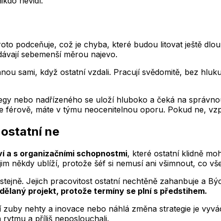
ikdo nevidí.
oto podceňuje, což je chyba, které budou litovat ještě dlo
edávají sebemenší měrou najevo.
ěhnou sami, když ostatní vzdali. Pracují svědomitě, bez hl
gy nebo nadřízeného se uloží hluboko a čeká na správnou ch
íte férově, máte v týmu neocenitelnou oporu. Pokud ne, vzp
ostatní ne
iví a s organizačními schopnostmi
, které ostatní klidně mo
im někdy ublíží, protože šéf si nemusí ani všimnout, co vše
je stejně. Jejich pracovitost ostatní nechtěně zahanbuje a
dělaný projekt, protože termíny se plní s předstihem.
ájí zuby nehty a inovace nebo náhlá změna strategie je vyvá
 rytmu a příliš neposlouchali.