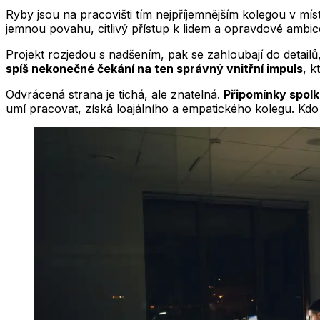
Ryby jsou na pracovišti tím nejpříjemnějším kolegou v mís
jemnou povahu, citlivý přístup k lidem a opravdové ambice,
Projekt rozjedou s nadšením, pak se zahloubají do detailů,
spíš nekonečné čekání na ten správný vnitřní impuls
, k
Odvrácená strana je tichá, ale znatelná.
Připomínky spolkn
umí pracovat, získá loajálního a empatického kolegu. Kdo