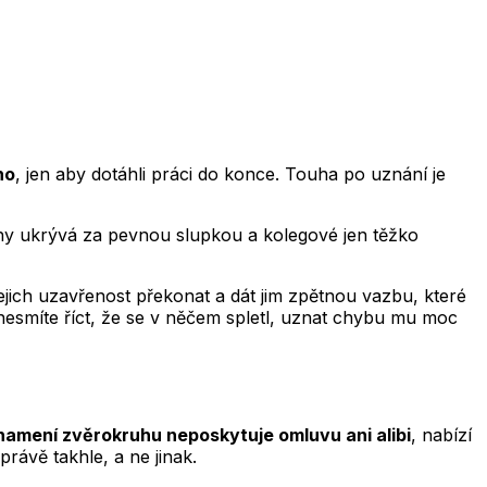
ho
, jen aby dotáhli práci do konce. Touha po uznání je
ěchy ukrývá za pevnou slupkou a kolegové jen těžko
jich uzavřenost překonat a dát jim zpětnou vazbu, které
 nesmíte říct, že se v něčem spletl, uznat chybu mu moc
namení zvěrokruhu neposkytuje omluvu ani alibi
, nabízí
rávě takhle, a ne jinak.