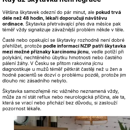
Většina škytavek odezní do pár minut, ale
pokud trvá
déle než 48 hodin, lékaři doporučují návštěvu
ordinace
. Škytavka přetrvávající přes dva měsíce pak
téměř vždy signalizuje závažnější problém někde v těle.
Časté nebo opakující se škytavky rozhodně není dobré
přehlížet, protože
podle informací NZIP patří škytavka
mezi možné příznaky karcinomu jícnu
, vedle potíží při
polykání, nechtěného úbytku hmotnosti nebo častého
pálení žáhy. V Česku se přitom rakovina jícnu
diagnostikuje u mužů téměř pětkrát častěji než u žen a
hodně pacientů se dozví o problému pozdě, protože jim
dlouho nic zásadního nebylo.
Škytavka samozřejmě nic vážného neznamená vždy,
může za ní stát reflux nebo neurologická příčina, ale ta,
která se vrací nebo přichází bez důvodu, si zaslouží
pozornost lékaře.