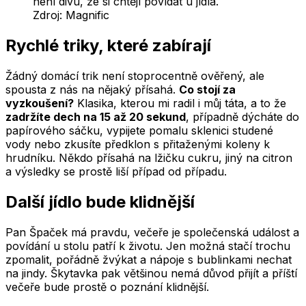
není divu, že si chtějí povídat u jídla.
Zdroj:
Magnific
Rychlé triky, které zabírají
Žádný domácí trik není stoprocentně ověřený, ale
spousta z nás na nějaký přísahá.
Co stojí za
vyzkoušení?
Klasika, kterou mi radil i můj táta, a to že
zadržíte dech na 15 až 20 sekund
, případně dýcháte do
papírového sáčku, vypijete pomalu sklenici studené
vody nebo zkusíte předklon s přitaženými koleny k
hrudníku. Někdo přísahá na lžičku cukru, jiný na citron
a výsledky se prostě liší případ od případu.
Další jídlo bude klidnější
Pan Špaček má pravdu, večeře je společenská událost a
povídání u stolu patří k životu. Jen možná stačí trochu
zpomalit, pořádně žvýkat a nápoje s bublinkami nechat
na jindy. Škytavka pak většinou nemá důvod přijít a příští
večeře bude prostě o poznání klidnější.