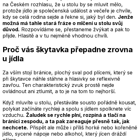
na Českém rozhlasu, že u stolu by se mluvit mělo,
protože jídlo je společenská událost a večeře je chvíle,
kdy se celá rodina sejde a řekne si, jaký byl den.
Jenže
možná má tahle stará fráze o mlčení u stolu svůj
důvod.
Rozpovídáme se, přestaneme žvýkat a pak to
přijde. Hlasitě a v tu nejméně vhodnou chvíli.
Proč vás škytavka přepadne zrovna
u jídla
Za vším stojí bránice, plochý sval pod plícemi, který se
při škytavce náhle stáhne a hlasivky se reflexivně
zavřou. Ten charakteristický zvuk prostě nejde
ovládnout ani ztlumit, a to je na tom to nejhorší.
Když mluvíte u stolu, přestáváte sousto pořádně kousat,
polykat začínáte rychleji a spolu s jídlem spolknete víc
vzduchu.
Žaludek se rychle plní, rozpíná a tlačí na
bránici zespodu, a ta pak zareaguje přesně tak, jak
nechcete.
Přispět ale může i příliš horké nebo kořeněné
jídlo, sycené nápoje nebo alkohol, který jícen dráždí