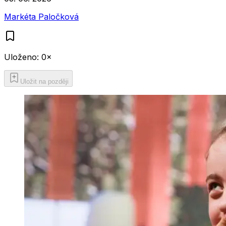
Markéta Paločková
Uloženo:
0
×
Uložit na později