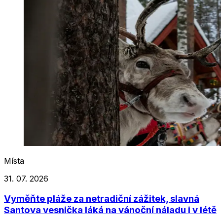
Místa
31. 07. 2026
Vyměňte pláže za netradiční zážitek, slavná
Santova vesnička láká na vánoční náladu i v létě