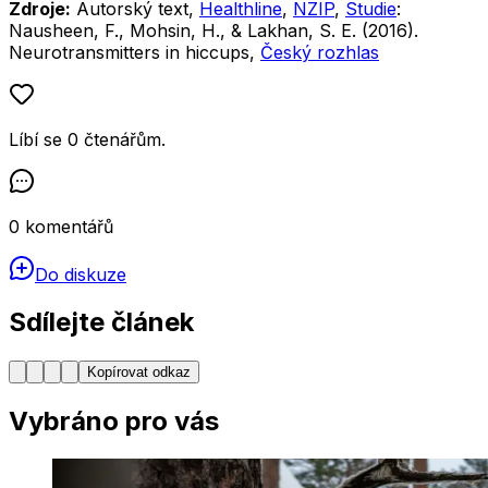
Zdroje:
Autorský text,
Healthline
,
NZIP
,
Studie
:
Nausheen, F., Mohsin, H., & Lakhan, S. E. (2016).
Neurotransmitters in hiccups,
Český rozhlas
Líbí se
0
čtenářům
.
0
komentářů
Do diskuze
Sdílejte článek
Kopírovat odkaz
Vybráno pro vás