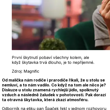
První škytnutí pobaví všechny kolem, ale
když škytavka trvá dlouho, je to nepříjemné.
Zdroj:
Magnific
Od malička nám rodiče i prarodiče říkali, že u stolu se
nemluví, a to nám vadilo. Co když na tom ale něco je?
Diskuze u stolu znamená rychlejší jídlo, spolknutý
vzduch a následně žaludek v pohotovosti. Pak dorazí
ta otravná škytavka, která zkazí atmosféru.
Odborník na etiku pan Špaček řekl v jednom rozhovoru