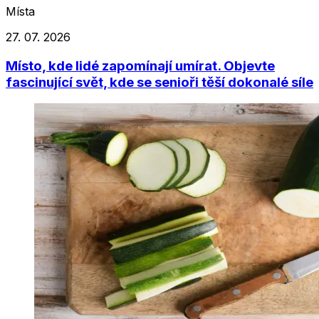
Místa
27. 07. 2026
Místo, kde lidé zapomínají umírat. Objevte
fascinující svět, kde se senioři těší dokonalé síle