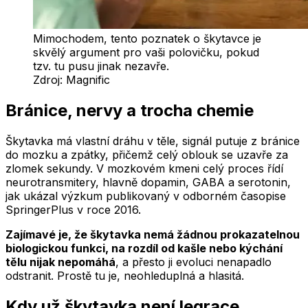
Mimochodem, tento poznatek o škytavce je
skvělý argument pro vaši polovičku, pokud
tzv. tu pusu jinak nezavře.
Zdroj:
Magnific
Bránice, nervy a trocha chemie
Škytavka má vlastní dráhu v těle, signál putuje z bránice
do mozku a zpátky, přičemž celý oblouk se uzavře za
zlomek sekundy. V mozkovém kmeni celý proces řídí
neurotransmitery, hlavně dopamin, GABA a serotonin,
jak ukázal výzkum publikovaný v odborném časopise
SpringerPlus v roce 2016.
Zajímavé je, že škytavka nemá žádnou prokazatelnou
biologickou funkci, na rozdíl od kašle nebo kýchání
tělu nijak nepomáhá
, a přesto ji evoluci nenapadlo
odstranit. Prostě tu je, neohleduplná a hlasitá.
Kdy už škytavka není legrace