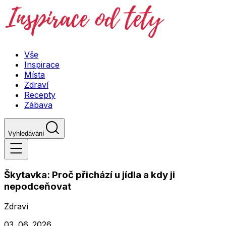
Vše
Inspirace
Místa
Zdraví
Recepty
Zábava
Vyhledávání
Škytavka: Proč přichází u jídla a kdy ji
nepodceňovat
Zdraví
03. 06. 2026