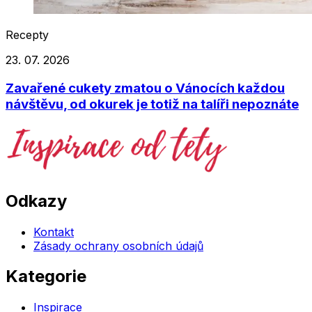
Recepty
23. 07. 2026
Zavařené cukety zmatou o Vánocích každou
návštěvu, od okurek je totiž na talíři nepoznáte
Odkazy
Kontakt
Zásady ochrany osobních údajů
Kategorie
Inspirace