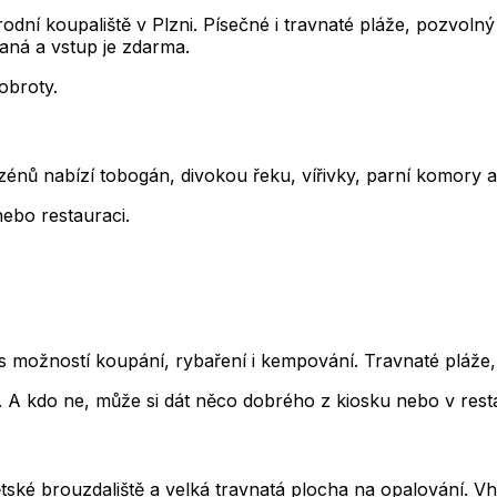
rodní koupaliště v Plzni. Písečné i travnaté pláže, pozvoln
aná a vstup je zdarma.
obroty.
nů nabízí tobogán, divokou řeku, vířivky, parní komory a r
nebo restauraci.
s možností koupání, rybaření i kempování. Travnaté pláže, 
u. A kdo ne, může si dát něco dobrého z kiosku nebo v rest
tské brouzdaliště a velká travnatá plocha na opalování. Vh