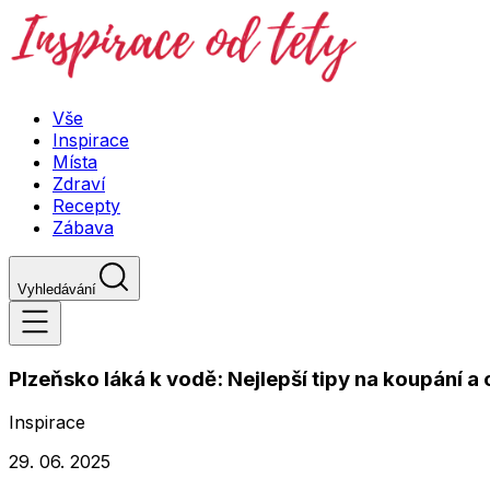
Vše
Inspirace
Místa
Zdraví
Recepty
Zábava
Vyhledávání
Plzeňsko láká k vodě: Nejlepší tipy na koupání a
Inspirace
29. 06. 2025