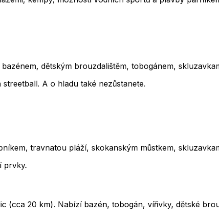
 bazénem, dětským brouzdalištěm, tobogánem, skluzavkami 
 streetball. A o hladu také nezůstanete.
ybníkem, travnatou pláží, skokanským můstkem, skluzavkami
í prvky.
 (cca 20 km). Nabízí bazén, tobogán, vířivky, dětské brou