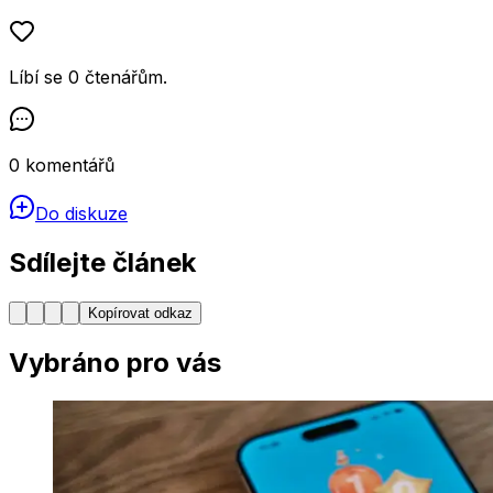
Líbí se
0
čtenářům
.
0
komentářů
Do diskuze
Sdílejte článek
Kopírovat odkaz
Vybráno pro vás