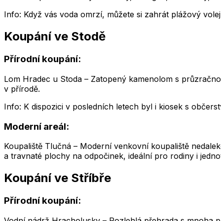
Info: Když vás voda omrzí, můžete si zahrát plážový volejba
Koupání ve Stodě
Přírodní koupání:
Lom Hradec u Stoda – Zatopený kamenolom s průzračnou vo
v přírodě.
Info: K dispozici v posledních letech byl i kiosek s občers
Moderní areál:
Koupaliště Tlučná – Moderní venkovní koupaliště nedaleko
a travnaté plochy na odpočinek, ideální pro rodiny i jednot
Koupání ve Stříbře
Přírodní koupání:
Vodní nádrž Hracholusky – Rozlehlá přehrada s mnoha plá