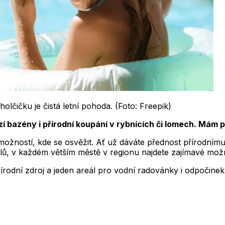
holčičku je čistá letní pohoda. (Foto: Freepik)
zí bazény i přírodní koupání v rybnících či lomech. Mám p
u možností, kde se osvěžit. Ať už dáváte přednost přírodní
álů, v každém větším městě v regionu najdete zajímavé možn
írodní zdroj a jeden areál pro vodní radovánky i odpočinek