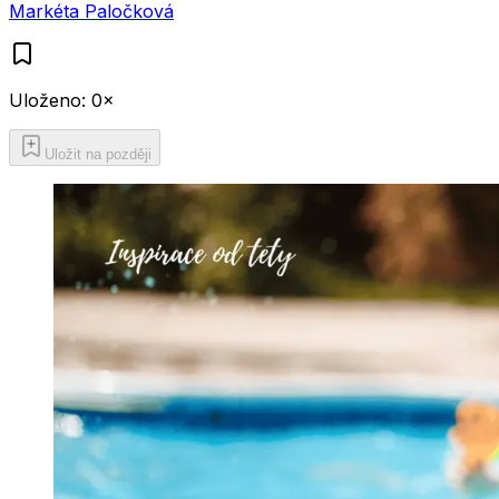
Markéta Paločková
Uloženo:
0
×
Uložit na později