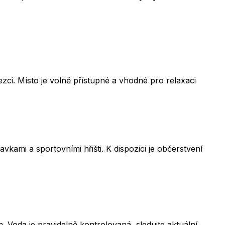
ci. Místo je volně přístupné a vhodné pro relaxaci
ami a sportovními hřišti. K dispozici je občerstvení
Voda je pravidelně kontrolovaná, sledujte aktuální