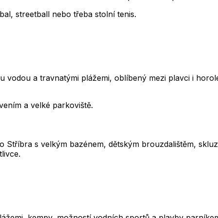
l, streetball nebo třeba stolní tenis.
dou a travnatými plážemi, oblíbený mezi plavci i horolez
tvením a velké parkoviště.
 Stříbra s velkým bazénem, dětským brouzdalištěm, skluzavk
livce.
žemi, kempy, možností vodních sportů a plavby parníkem. 