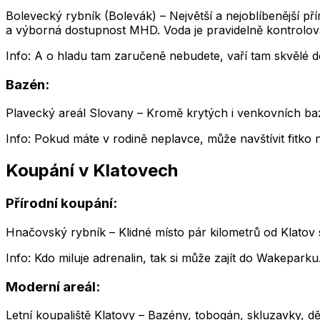
Bolevecký rybník (Bolevák) – Největší a nejoblíbenější pří
a výborná dostupnost MHD. Voda je pravidelně kontrolov
Info: A o hladu tam zaručeně nebudete, vaří tam skvělé d
Bazén:
Plavecký areál Slovany – Kromě krytých i venkovních bazé
Info: Pokud máte v rodině neplavce, může navštívit fitko 
Koupání v Klatovech
Přírodní koupání:
Hnačovský rybník – Klidné místo pár kilometrů od Klatov 
Info: Kdo miluje adrenalin, tak si může zajít do Wakepark
Moderní areál:
Letní koupaliště Klatovy – Bazény, tobogán, skluzavky, dě