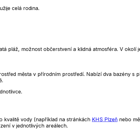
žije celá rodina.
atá pláž, možnost občerstvení a klidná atmosféra. V okolí
ostřed města v přírodním prostředí. Nabízí dva bazény s 
ě.
ednotlivce.
o kvalitě vody (například na stránkách
KHS Plzeň
nebo měst
zení v jednotlivých areálech.