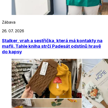
Zábava
26. 07. 2026
Stalker, vrah a sestřička, která má kontakty na
mafii. Tahle kniha strčí Padesát odstínů hravě
do kapsy