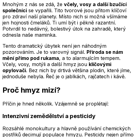
Mnohým z nás se zdá, že
včely, vosy a další bzučící
společníci
se vypařili. Tito tvorové jsou přitom klíčoví
pro zdraví naší planety. Místo nich si možná všímáme
jen hojnosti čmeláků. Ti umí být i pěkně razantní.
Potvrdil to nedávný, bolestivý útok na zahradě, který
odnesla naše maminka.
Tento dramatický úbytek není jen náhodným
pozorováním. Je to varovný signál.
Příroda se nám
mění přímo pod rukama
, a to alarmujícím tempem.
Včely, vosy, motýli a další hmyz jsou
klíčovými
opylovači
. Bez nich by drtivá většina plodin, které jíme,
jednoduše nebyla. Řeč je o jablkách, rajčatech i kávě.
Proč hmyz mizí?
Příčin je hned několik. Vzájemně se proplétají:
Intenzivní zemědělství a pesticidy
Rozsáhlé monokultury a hlavně používání chemických
postřiků decimují populace hmyzu. Pesticidy nejen přímo