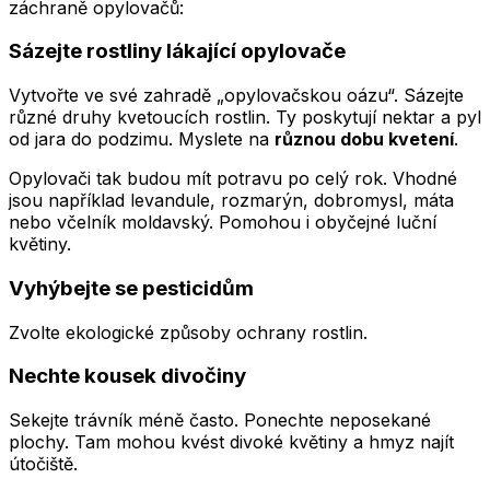
záchraně opylovačů:
Sázejte rostliny lákající opylovače
Vytvořte ve své zahradě „opylovačskou oázu“. Sázejte
různé druhy kvetoucích rostlin. Ty poskytují nektar a pyl
od jara do podzimu. Myslete na
různou dobu kvetení
.
Opylovači tak budou mít potravu po celý rok. Vhodné
jsou například levandule, rozmarýn, dobromysl, máta
nebo včelník moldavský. Pomohou i obyčejné luční
květiny.
Vyhýbejte se pesticidům
Zvolte ekologické způsoby ochrany rostlin.
Nechte kousek divočiny
Sekejte trávník méně často. Ponechte neposekané
plochy. Tam mohou kvést divoké květiny a hmyz najít
útočiště.