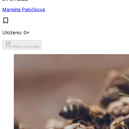
Markéta Paločková
Uloženo:
0
×
Uložit na později