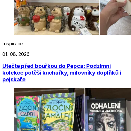
Inspirace
01. 08. 2026
Utečte před bouřkou do Pepca: Podzimní
kolekce potěší kuchařky, milovníky doplňků i
pejskaře