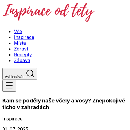
Vše
Inspirace
Místa
Zdraví
Recepty
Zábava
Vyhledávání
Kam se poděly naše včely a vosy? Znepokojivé
ticho v zahradách
Inspirace
31. 07. 2025