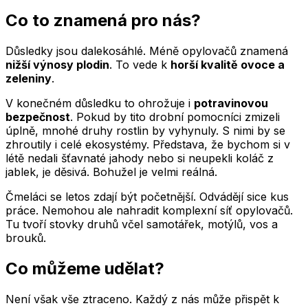
Co to znamená pro nás?
Důsledky jsou dalekosáhlé. Méně opylovačů znamená
nižší výnosy plodin
. To vede k
horší kvalitě ovoce a
zeleniny
.
V konečném důsledku to ohrožuje i
potravinovou
bezpečnost
. Pokud by tito drobní pomocníci zmizeli
úplně, mnohé druhy rostlin by vyhynuly. S nimi by se
zhroutily i celé ekosystémy. Představa, že bychom si v
létě nedali šťavnaté jahody nebo si neupekli koláč z
jablek, je děsivá. Bohužel je velmi reálná.
Čmeláci se letos zdají být početnější. Odvádějí sice kus
práce. Nemohou ale nahradit komplexní síť opylovačů.
Tu tvoří stovky druhů včel samotářek, motýlů, vos a
brouků.
Co můžeme udělat?
Není však vše ztraceno. Každý z nás může přispět k