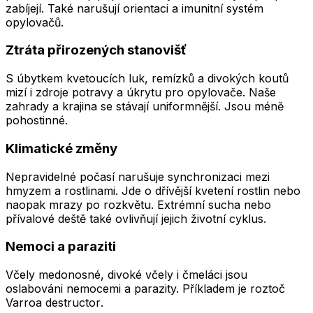
zabíjejí. Také narušují orientaci a imunitní systém
opylovačů.
Ztráta přirozených stanovišť
S úbytkem kvetoucích luk, remízků a divokých koutů
mizí i zdroje potravy a úkrytu pro opylovače. Naše
zahrady a krajina se stávají uniformnější. Jsou méně
pohostinné.
Klimatické změny
Nepravidelné počasí narušuje synchronizaci mezi
hmyzem a rostlinami. Jde o dřívější kvetení rostlin nebo
naopak mrazy po rozkvětu. Extrémní sucha nebo
přívalové deště také ovlivňují jejich životní cyklus.
Nemoci a paraziti
Včely medonosné, divoké včely i čmeláci jsou
oslabováni nemocemi a parazity. Příkladem je roztoč
Varroa destructor
.