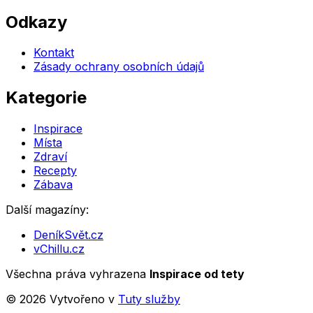
Odkazy
Kontakt
Zásady ochrany osobních údajů
Kategorie
Inspirace
Místa
Zdraví
Recepty
Zábava
Další magazíny:
DeníkSvět.cz
vChillu.cz
Všechna práva vyhrazena
Inspirace od tety
©
2026
Vytvořeno v
Tuty služby