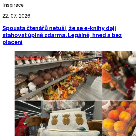
Inspirace
22. 07. 2026
Spousta čtenářů netuší, že se e-knihy dají
stahovat úplně zdarma. Legálně, hned a bez
placení