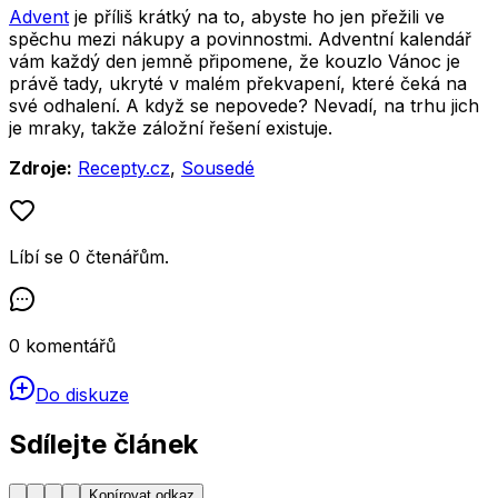
Advent
je příliš krátký na to, abyste ho jen přežili ve
spěchu mezi nákupy a povinnostmi. Adventní kalendář
vám každý den jemně připomene, že kouzlo Vánoc je
právě tady, ukryté v malém překvapení, které čeká na
své odhalení. A když se nepovede? Nevadí, na trhu jich
je mraky, takže záložní řešení existuje.
Zdroje:
Recepty.cz
,
Sousedé
Líbí se
0
čtenářům
.
0
komentářů
Do diskuze
Sdílejte článek
Kopírovat odkaz