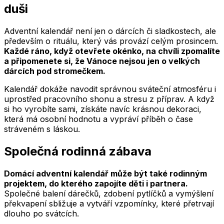
duši
Adventní kalendář není jen o dárcích či sladkostech, ale
především o rituálu, který vás provází celým prosincem.
Každé ráno, když otevřete okénko, na chvíli zpomalíte
a připomenete si, že Vánoce nejsou jen o velkých
dárcích pod stromečkem.
Kalendář dokáže navodit správnou sváteční atmosféru i
uprostřed pracovního shonu a stresu z příprav. A když
si ho vyrobíte sami, získáte navíc krásnou dekoraci,
která má osobní hodnotu a vypráví příběh o čase
stráveném s láskou.
Společná rodinná zábava
Domácí adventní kalendář může být také rodinným
projektem, do kterého zapojíte děti i partnera.
Společné balení dárečků, zdobení pytlíčků a vymýšlení
překvapení sbližuje a vytváří vzpomínky, které přetrvají
dlouho po svátcích.