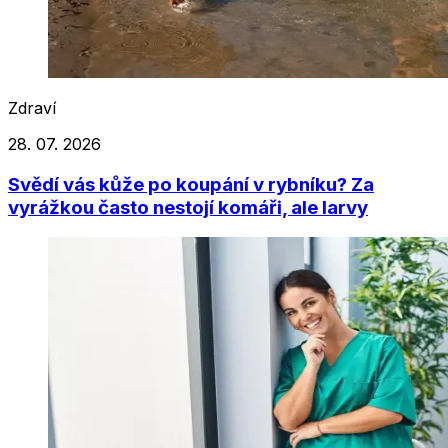
Zdraví
28. 07. 2026
Svědí vás kůže po koupání v rybníku? Za
vyrážkou často nestojí komáři, ale larvy