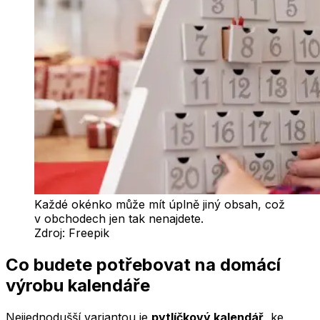
Každé okénko může mít úplně jiný obsah, což
v obchodech jen tak nenajdete.
Zdroj:
Freepik
Co budete potřebovat na domácí
výrobu kalendáře
Nejjednodušší variantou je
pytlíčkový kalendář
, ke