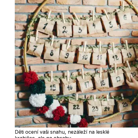
Děti ocení vaši snahu, nezáleží na lesklé