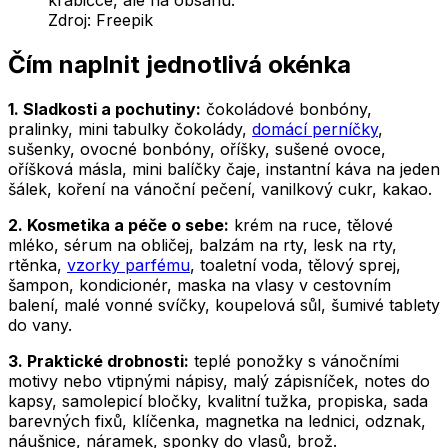
krabičce, ale na obsahu.
Zdroj:
Freepik
Čím naplnit jednotlivá okénka
1. Sladkosti a pochutiny:
čokoládové bonbóny,
pralinky, mini tabulky čokolády,
domácí perníčky
,
sušenky, ovocné bonbóny, oříšky, sušené ovoce,
oříšková másla, mini balíčky čaje, instantní káva na jeden
šálek, koření na vánoční pečení, vanilkový cukr, kakao.
2. Kosmetika a péče o sebe:
krém na ruce, tělové
mléko, sérum na obličej, balzám na rty, lesk na rty,
rtěnka,
vzorky parfému
, toaletní voda, tělový sprej,
šampon, kondicionér, maska na vlasy v cestovním
balení, malé vonné svíčky, koupelová sůl, šumivé tablety
do vany.
3. Praktické drobnosti:
teplé ponožky s vánočními
motivy nebo vtipnými nápisy, malý zápisníček, notes do
kapsy, samolepicí bločky, kvalitní tužka, propiska, sada
barevných fixů, klíčenka, magnetka na lednici, odznak,
náušnice, náramek, sponky do vlasů, brož.