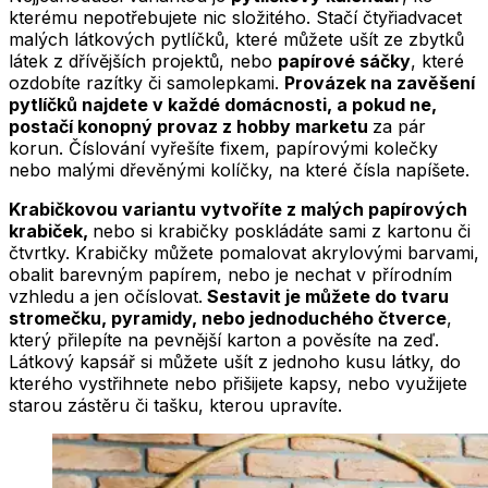
kterému nepotřebujete nic složitého. Stačí čtyřiadvacet
malých látkových pytlíčků, které můžete ušít ze zbytků
látek z dřívějších projektů, nebo
papírové sáčky
, které
ozdobíte razítky či samolepkami.
Provázek na zavěšení
pytlíčků najdete v každé domácnosti, a pokud ne,
postačí konopný provaz z hobby marketu
za pár
korun. Číslování vyřešíte fixem, papírovými kolečky
nebo malými dřevěnými kolíčky, na které čísla napíšete.
Krabičkovou variantu vytvoříte z malých papírových
krabiček,
nebo si krabičky poskládáte sami z kartonu či
čtvrtky. Krabičky můžete pomalovat akrylovými barvami,
obalit barevným papírem, nebo je nechat v přírodním
vzhledu a jen očíslovat.
Sestavit je můžete do tvaru
stromečku, pyramidy, nebo jednoduchého čtverce
,
který přilepíte na pevnější karton a pověsíte na zeď.
Látkový kapsář si můžete ušít z jednoho kusu látky, do
kterého vystřihnete nebo přišijete kapsy, nebo využijete
starou zástěru či tašku, kterou upravíte.