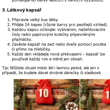
pomalujte do barev ladících s vánoční výzdobou.
3. Látkový kapsář
Připravte velký kus látky.
Přišijte 24 kapes (různé barvy pro pestřejší vzhled).
Každou kapsu očíslujte: vyšíváním, nažehlovacími
čísly nebo papírovými kolečky připevněnými
připínáčky.
Zavěste kapsář na zeď nebo dveře pomocí poutka
či přímo na hřebíčky.
Každý den vkládejte nová překvapení – kapsář lze
používat každý rok a měnit jen obsah.
Tip: Můžete zkusit místo šití i tavnou pistoli, ale jen v
případě, že budete dávat drobné dárečky či sladkosti.