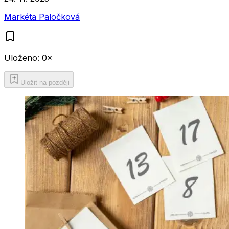
Markéta Paločková
Uloženo:
0
×
Uložit na později