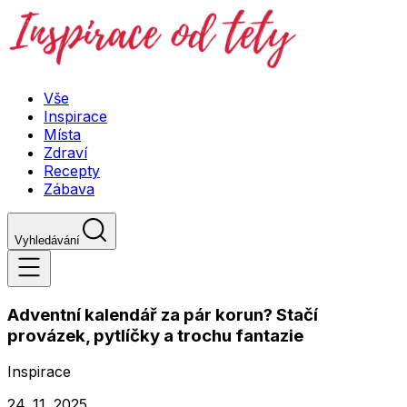
Vše
Inspirace
Místa
Zdraví
Recepty
Zábava
Vyhledávání
Adventní kalendář za pár korun? Stačí
provázek, pytlíčky a trochu fantazie
Inspirace
24. 11. 2025