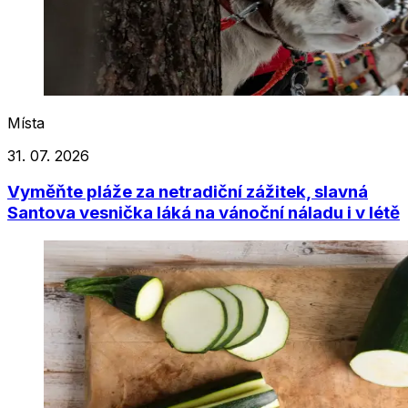
Místa
31. 07. 2026
Vyměňte pláže za netradiční zážitek, slavná
Santova vesnička láká na vánoční náladu i v létě