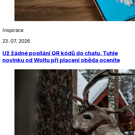
Inspirace
23. 07. 2026
Už žádné posílání QR kódů do chatu. Tuhle
novinku od Woltu při placení oběda oceníte