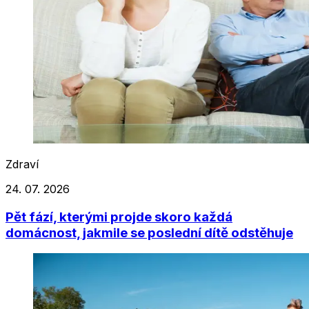
Zdraví
24. 07. 2026
Pět fází, kterými projde skoro každá
domácnost, jakmile se poslední dítě odstěhuje