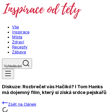
Vše
Inspirace
Místa
Zdraví
Recepty
Zábava
Vyhledávání
Diskuze:
Rozbrečel vás Hačikó? I Tom Hanks
má dojemný film, který si získá srdce pejskařů
Zpět na článek