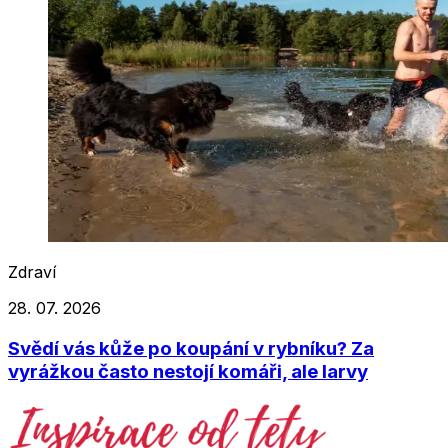
Zdraví
28. 07. 2026
Svědí vás kůže po koupání v rybníku? Za
vyrážkou často nestojí komáři, ale larvy