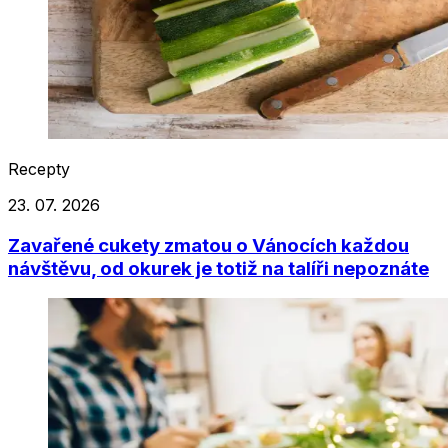
Recepty
23. 07. 2026
Zavařené cukety zmatou o Vánocích každou
návštěvu, od okurek je totiž na talíři nepoznáte