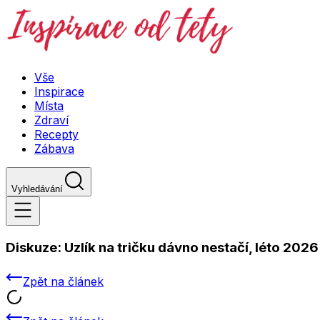
Vše
Inspirace
Místa
Zdraví
Recepty
Zábava
Vyhledávání
Diskuze:
Uzlík na tričku dávno nestačí, léto 2
Zpět na článek