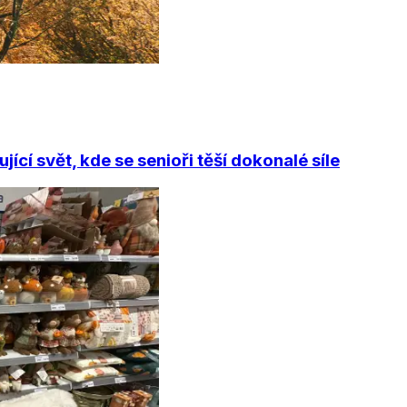
jící svět, kde se senioři těší dokonalé síle