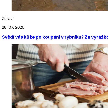
Zdraví
28. 07. 2026
Svědí vás kůže po koupání v rybníku? Za vyrážkou