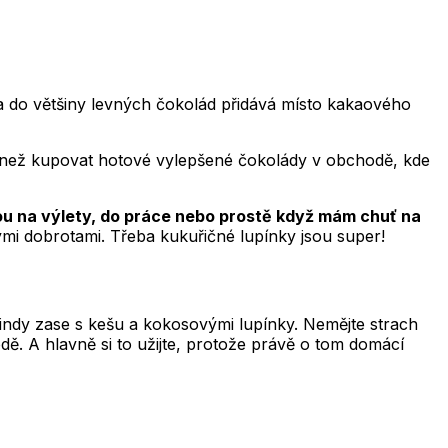
 do většiny levných čokolád přidává místo kakaového
í než kupovat hotové vylepšené čokolády v obchodě, kde
bou na výlety, do práce nebo prostě když mám chuť na
nými dobrotami. Třeba kukuřičné lupínky jsou super!
indy zase s kešu a kokosovými lupínky. Nemějte strach
ě. A hlavně si to užijte, protože právě o tom domácí