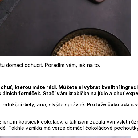
tu domácí ochudit. Poradím vám, jak na to.
huť, kterou máte rádi. Můžete si vybrat kvalitní ingredi
eciálních formiček. Stačí vám krabička na jídlo a chuť e
edukční diety, ano, slyšíte správně.
Protože čokoláda s 
 jenom kousíček čokolády, a tak jsem začala vymýšlet různ
ádě. Takhle vznikla má verze domácí čokoládové pochoutky,