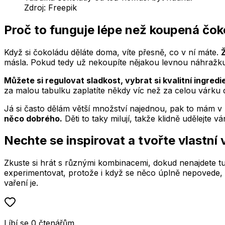
Zdroj:
Freepik
Proč to funguje lépe než koupená čok
Když si čokoládu děláte doma, víte přesně, co v ní máte.
másla. Pokud tedy už nekoupíte nějakou levnou náhražku 
Můžete si regulovat sladkost, vybrat si kvalitní ingredi
za malou tabulku zaplatíte někdy víc než za celou várku
Já si často dělám větší množství najednou, pak to mám v 
něco dobrého.
Děti to taky milují, takže klidně udělejte
Nechte se inspirovat a tvořte vlastní 
Zkuste si hrát s různými kombinacemi, dokud nenajdete t
experimentovat, protože i když se něco úplně nepovede, p
vaření je.
Líbí se
0
čtenářům
.