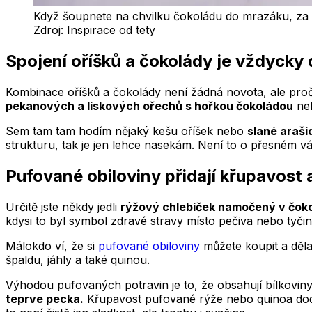
Když šoupnete na chvilku čokoládu do mrazáku, za 
Zdroj:
Inspirace od tety
Spojení oříšků a čokolády je vždycky
Kombinace oříšků a čokolády není žádná novota, ale pro
pekanových a lískových ořechů s hořkou čokoládou
ne
Sem tam tam hodím nějaký kešu oříšek nebo
slané araší
strukturu, tak je jen lehce nasekám. Není to o přesném váže
Pufované obiloviny přidají křupavost 
Určitě jste někdy jedli
rýžový chlebíček namočený v čoko
kdysi to byl symbol zdravé stravy místo pečiva nebo tyčin
Málokdo ví, že si
pufované obiloviny
můžete koupit a děla
špaldu, jáhly a také quinou.
Výhodou pufovaných potravin je to, že obsahují bílkoviny, 
teprve pecka.
Křupavost pufované rýže nebo quinoa dodá 