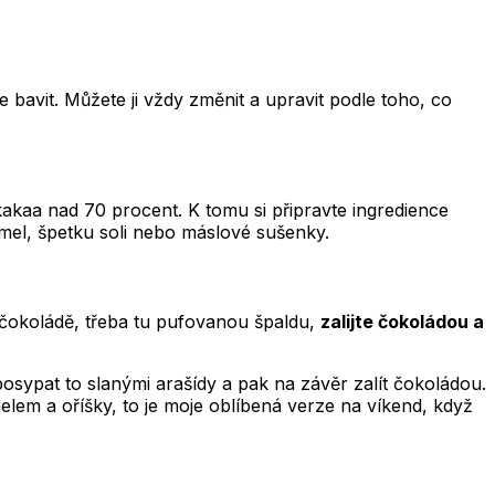
 bavit. Můžete ji vždy změnit a upravit podle toho, co
akaa nad 70 procent. K tomu si připravte ingredience
mel, špetku soli nebo máslové sušenky.
 v čokoládě, třeba tu pufovanou špaldu,
zalijte čokoládou a
sypat to slanými arašídy a pak na závěr zalít čokoládou.
lem a oříšky, to je moje oblíbená verze na víkend, když