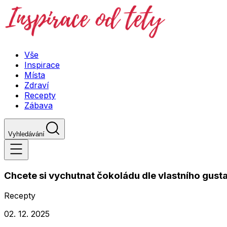
Vše
Inspirace
Místa
Zdraví
Recepty
Zábava
Vyhledávání
Chcete si vychutnat čokoládu dle vlastního gusta?
Recepty
02. 12. 2025