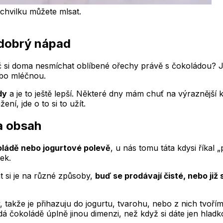
chvilku můžete mlsat.
 dobrý nápad
č si doma nesmíchat oblíbené ořechy právě s čokoládou? J
bo mléčnou.
dy
a je to ještě lepší. Některé dny mám chuť na výraznější k
ní, jde o to si to užít.
a obsah
ládě nebo jogurtové polevě
, u nás tomu táta kdysi říkal 
ek.
t si je na různé způsoby,
buď se prodávají čisté, nebo již
takže je přihazuju do jogurtu, tvarohu, nebo z nich tvořím 
čokoládě úplně jinou dimenzi, než když si dáte jen hladko