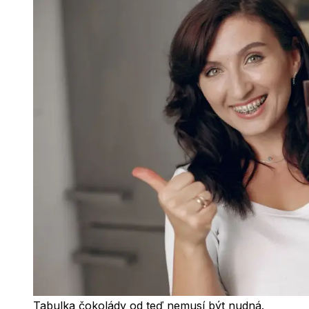
Tabulka čokolády od teď nemusí být nudná.