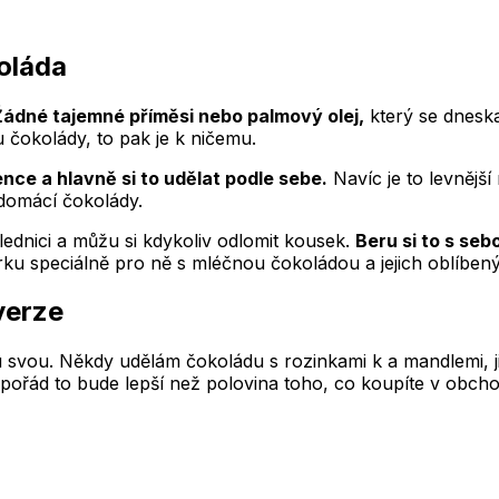
oláda
Žádné tajemné příměsi nebo palmový olej,
který se dneska
čokolády, to pak je k ničemu.
ence a hlavně si to udělat podle sebe.
Navíc je to levnějš
 domácí čokolády.
lednici a můžu si kdykoliv odlomit kousek.
Beru si to s se
 várku speciálně pro ně s mléčnou čokoládou a jejich oblíbe
verze
u svou. Někdy udělám čokoládu s rozinkami k a mandlemi, j
ořád to bude lepší než polovina toho, co koupíte v obchod