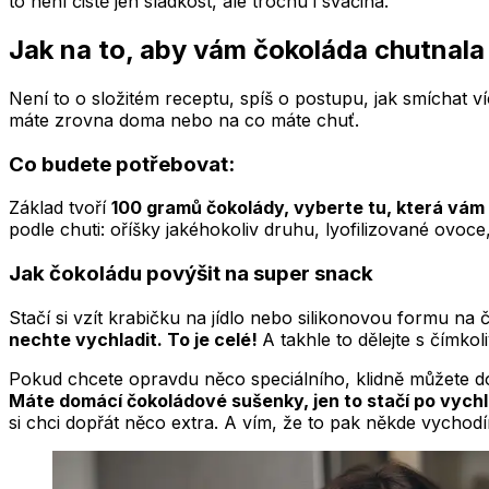
to není čistě jen sladkost, ale trochu i svačina.
Jak na to, aby vám čokoláda chutnala
Není to o složitém receptu, spíš o postupu, jak smíchat v
máte zrovna doma nebo na co máte chuť.
Co budete potřebovat:
Základ tvoří
100 gramů čokolády, vyberte tu, která vám
podle chuti:
oříšky jakéhokoliv druhu, lyofilizované ovoc
Jak čokoládu povýšit na super snack
Stačí si vzít krabičku na jídlo nebo silikonovou formu na 
nechte vychladit. To je celé!
A takhle to dělejte s čímkol
Pokud chcete opravdu něco speciálního, klidně můžete do
Máte domácí čokoládové sušenky, jen to stačí po vych
si chci dopřát něco extra. A vím, že to pak někde vychod