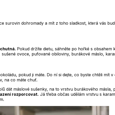
íce surovin dohromady a mít z toho sladkost, která vás bude
 chutná.
Pokud držíte dietu, sáhněte po hořké s obsahem k
e, sušené ovoce, pufované obiloviny, burákové máslo, kara
čokoládu, pokud ji máte. Do ní si dejte, co byste chtěli mít
iv, na co máte chuť.
lů dát máslové sušenky, na to vrstvu burákového másla, po
lazení rozporcovat.
Já třeba občas udělám vrstvu s karame
ím.