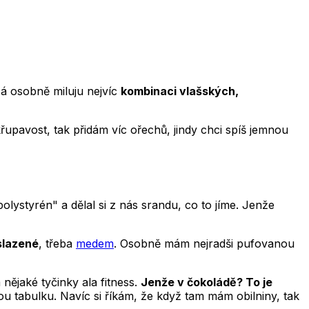
á osobně miluju nejvíc
kombinaci vlašských,
řupavost, tak přidám víc ořechů, jindy chci spíš jemnou
„polystyrén" a dělal si z nás srandu, co to jíme. Jenže
 slazené
, třeba
medem
. Osobně mám nejradši pufovanou
nějaké tyčinky ala fitness.
Jenže v čokoládě? To je
u tabulku. Navíc si říkám, že když tam mám obilniny, tak