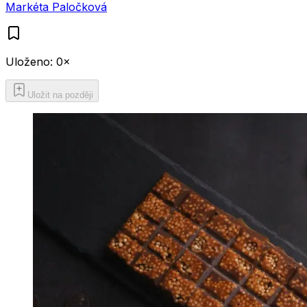
Markéta Paločková
Uloženo:
0
×
Uložit na později