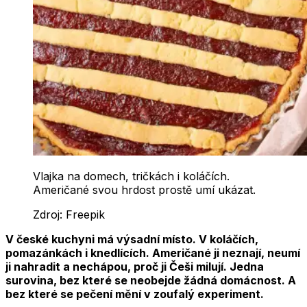
Vlajka na domech, tričkách i koláčích.
Američané svou hrdost prostě umí ukázat.
Zdroj:
Freepik
V české kuchyni má výsadní místo. V koláčích,
pomazánkách i knedlících. Američané ji neznají, neumí
ji nahradit a nechápou, proč ji Češi milují. Jedna
surovina, bez které se neobejde žádná domácnost. A
bez které se pečení mění v zoufalý experiment.