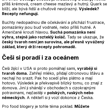
příliš krémová, cream cheese mazlavý a hutný. Quark se
blíží, ale bývá řidší a chuťově nevýrazný.
Výsledek?
Recepty nefungují.
Buchty nedopadnou dle očekávání a přichází frustrace,
pomazánky jsou buď vodnaté, nebo příliš hutné. A
Američané kroutí hlavou.
Suchá pomazánka není
výhra, stejně jako rozteklý koláč.
Tady se ukazuje, že
český tvaroh není jen surovina, ale přesně vyvážený
základ, který drží recepty pohromadě.
Češi si poradí i za oceánem
Češi žijící v USA si proto pomáhají sami,
vyrábějí si
tvaroh doma.
Zahřejí mléko, přidají citronovou šťávu a
nechají ho srazit. Pak ho scedí přes plátno a mají
hotovo. Výsledek je překvapivě blízký tomu, co znají z
domova. Jiní ji shánějí v obchodech s cizokrajnými
potravinami, nejčastěji v
polských, ruských nebo
německých
. A někteří si ji vozí dokonce z Česka.
Pro food blogery je tohle téma poklad.
Můžete