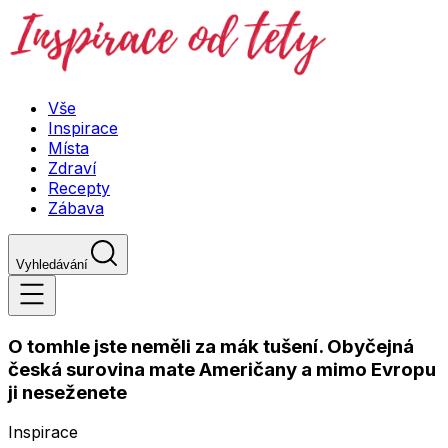
Vše
Inspirace
Místa
Zdraví
Recepty
Zábava
Vyhledávání
O tomhle jste neměli za mák tušení. Obyčejná
česká surovina mate Američany a mimo Evropu
ji neseženete
Inspirace