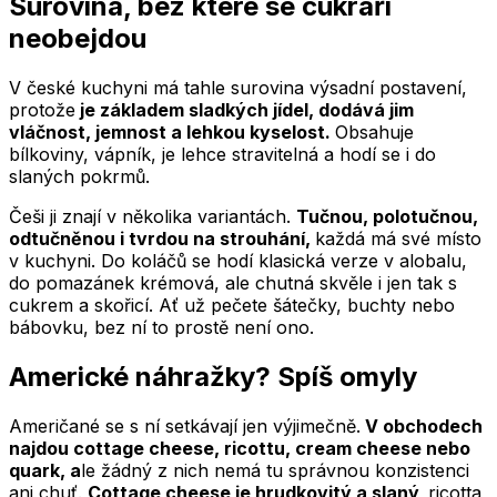
Surovina, bez které se cukráři
neobejdou
V české kuchyni má tahle surovina výsadní postavení,
protože
je základem sladkých jídel, dodává jim
vláčnost, jemnost a lehkou kyselost.
Obsahuje
bílkoviny, vápník, je lehce stravitelná a hodí se i do
slaných pokrmů.
Češi ji znají v několika variantách.
Tučnou, polotučnou,
odtučněnou i tvrdou na strouhání,
každá má své místo
v kuchyni. Do koláčů se hodí klasická verze v alobalu,
do pomazánek krémová, ale chutná skvěle i jen tak s
cukrem a skořicí. Ať už pečete šátečky, buchty nebo
bábovku, bez ní to prostě není ono.
Americké náhražky? Spíš omyly
Američané se s ní setkávají jen výjimečně.
V obchodech
najdou cottage cheese, ricottu, cream cheese nebo
quark, a
le žádný z nich nemá tu správnou konzistenci
ani chuť.
Cottage cheese je hrudkovitý a slaný,
ricotta