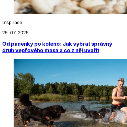
Inspirace
29. 07. 2026
Od panenky po koleno: Jak vybrat správný
druh vepřového masa a co z něj uvařit