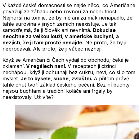
V každé české domácnosti se najde něco, co Američané
považují za záhadu nebo rovnou za nechutnost.
Nejhorší na tom je, že by mě ani za mák nenapadlo, že
tahle surovina v jiných zemích neexistuje. Je tak
samozřejmá, že ji člověk ani nevnímá.
Dokud se
neocitne za velkou louží, v americké kuchyni, a
nezjistí, že ji tam prostě nenajde.
Ne proto, že by ji
neprodávali. Ale proto, že ji vůbec neznají.
Když se Američan či Čech vydají do obchodu, čeká je
zklamání.
V regálech není.
V receptech ji cizinci
nechápou, když ji ochutnají bez cukru, neví, co si o tom
myslet.
Je to kyselé, suché, zvláštní.
A přitom právě
tahle chuť tvoří základ českého pečení. Bez ní buchty
nejsou buchtami a tradiční koláče ani frgály by
neexistovaly. Už víte?