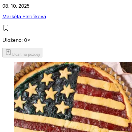
08. 10. 2025
Markéta Paločková
Uloženo:
0
×
Uložit na později