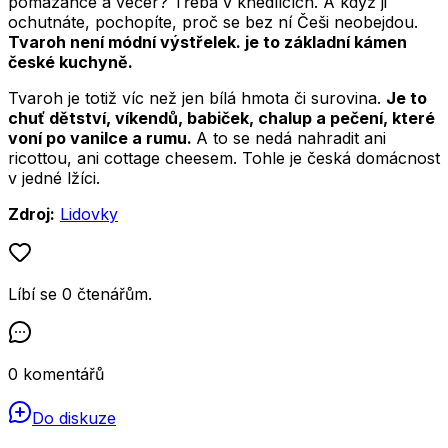
pomazánce a večer? Třeba v knedlících. A když ji
ochutnáte, pochopíte, proč se bez ní Češi neobejdou.
Tvaroh není módní výstřelek. je to základní kámen
české kuchyně.
Tvaroh je totiž víc než jen bílá hmota či surovina.
Je to
chuť dětství, víkendů, babiček, chalup a pečení, které
voní po vanilce a rumu.
A to se nedá nahradit ani
ricottou, ani cottage cheesem. Tohle je česká domácnost
v jedné lžíci.
Zdroj:
Lidovky
Líbí se
0
čtenářům
.
0
komentářů
Do diskuze