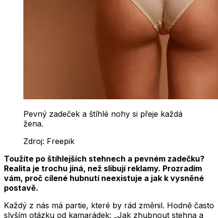
Pevný zadeček a štíhlé nohy si přeje každá
žena.
Zdroj:
Freepik
Toužíte po štíhlejších stehnech a pevném zadečku?
Realita je trochu jiná, než slibují reklamy. Prozradím
vám, proč cílené hubnutí neexistuje a jak k vysněné
postavě.
Každý z nás má partie, které by rád změnil. Hodně často
slyším otázku od kamarádek: „Jak zhubnout stehna a