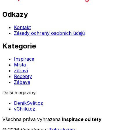
Odkazy
Kontakt
Zásady ochrany osobních údajů
Kategorie
Inspirace
Místa
Zdraví
Recepty
Zábava
Další magazíny:
DeníkSvět.cz
vChillu.cz
Všechna práva vyhrazena
Inspirace od tety
©
2026
Vytvořeno v
Tuty služby