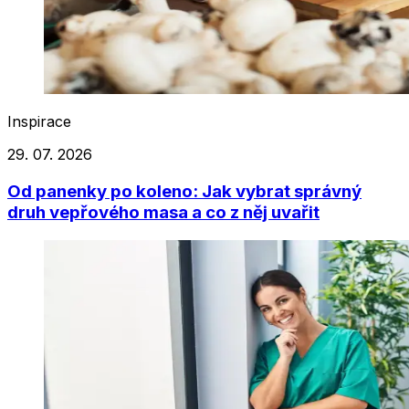
Inspirace
29. 07. 2026
Od panenky po koleno: Jak vybrat správný
druh vepřového masa a co z něj uvařit