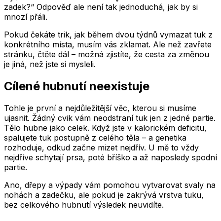
zadek?“ Odpověď ale není tak jednoduchá, jak by si
mnozí přáli.
Pokud čekáte trik, jak během dvou týdnů vymazat tuk z
konkrétního místa, musím vás zklamat. Ale než zavřete
stránku, čtěte dál – možná zjistíte, že cesta za změnou
je jiná, než jste si mysleli.
Cílené hubnutí neexistuje
Tohle je první a nejdůležitější věc, kterou si musíme
ujasnit. Žádný cvik vám neodstraní tuk jen z jedné partie.
Tělo hubne jako celek. Když jste v kalorickém deficitu,
spalujete tuk postupně z celého těla – a genetika
rozhoduje, odkud začne mizet nejdřív. U mě to vždy
nejdříve schytají prsa, poté bříško a až naposledy spodní
partie.
Ano, dřepy a výpady vám pomohou vytvarovat svaly na
nohách a zadečku, ale pokud je zakrývá vrstva tuku,
bez celkového hubnutí výsledek neuvidíte.