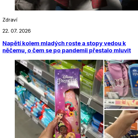
Zdraví
22. 07. 2026
Napětí kolem mladých roste a stopy vedou k
něčemu, o čem se po pandemii přestalo mluvit