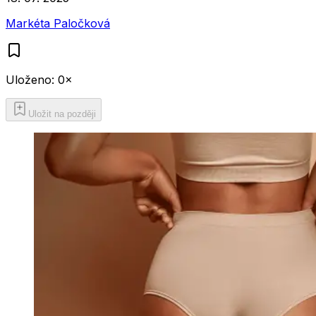
Markéta Paločková
Uloženo:
0
×
Uložit na později