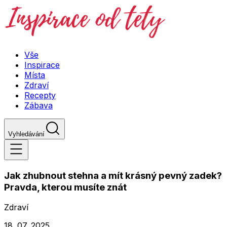
Vše
Inspirace
Místa
Zdraví
Recepty
Zábava
Vyhledávání
Jak zhubnout stehna a mít krásný pevný zadek?
Pravda, kterou musíte znát
Zdraví
18. 07. 2025