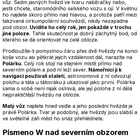
vůz. Sedm jasných hvězd ve tvaru naběračky nebo,
jestli chcete, staromódního selského vozu s ojí. V květnu
ho najdete skoro přímo nad hlavou, a protože patří mezi
takzvaná cirkumpolární souhvězdí, nikdy nezapadne
pod obzor.
Uvidíte ho celý rok, jen pokaždé v trochu
jiné poloze.
Tahle skutečnost je dobrý záchytný bod, od
kterého se dá orientovat na celé obloze.
Prodloužíte-li pomyslnou čáru přes dvě hvězdy na konci
koše vozu asi pětkrát jejich vzdálenost dál, narazíte na
Polárku
. Celý rok stojí na stejném místě přímo nad
severním pólem a pod ní leží sever.
Námořníci ji k
navigaci používali staletí
, astronomové z ní odvozují
polohu a táta u táboráku ji ukazoval jako první. Polárka
sama o sobě není nijak oslnivá, ale její poloha z ní dělá
nejpraktičtější hvězdu na obloze.
Malý vůz
najdete hned vedle a jeho poslední hvězda je
právě Polárka. Tvar je podobný, ale hvězdy jsou slabší a
ve světelné záři měst ho snáz přehlédnete.
Písmeno W nad severním obzorem