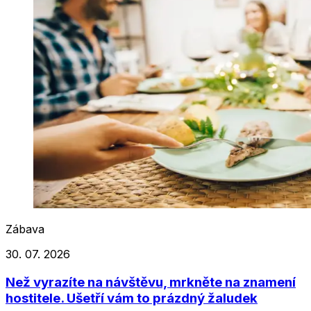
Zábava
30. 07. 2026
Než vyrazíte na návštěvu, mrkněte na znamení
hostitele. Ušetří vám to prázdný žaludek