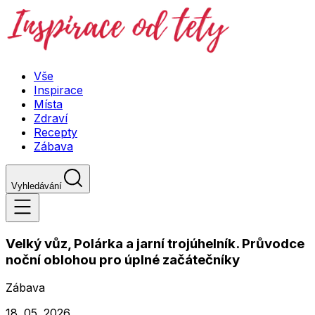
Vše
Inspirace
Místa
Zdraví
Recepty
Zábava
Vyhledávání
Velký vůz, Polárka a jarní trojúhelník. Průvodce
noční oblohou pro úplné začátečníky
Zábava
18. 05. 2026