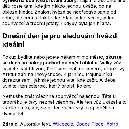
výhled na souhvězdí stále dobrý.
Zájem o astronomii u
dětí roste tam, kde jim někdo jednou ukáže, co na
obloze hledat. Znalost hvězd se nepředává sama od
sebe, ale není to tak těžké. Stačí jeden večer, jedno
souhvězdí a trochu jistoty, i kdyby byla jen hraná.
Dnešní den je pro sledování hvězd
ideální
Pokud bydlíte nebo jedete někam mimo město,
zkuste
se dnes po hokeji podívat na noční oblohu
. Velký vůz
najdete nad hlavou, Kasiopeja svítí na severu, oranžový
Arktur září na jihovýchodě. K jarnímu trojúhelníku
dorazíte sami, jakmile jednou víte, kde začít. A třeba
uvidíte i ten asteroid, který proletí kolem.
Nemusíte znát všechna souhvězdí najednou. Táta u
táboráku je taky neznal všechna. Ale ten vůz ukázal a to
stačilo na to, aby se mi ten večer vryl do paměti na
dvacet let.
Zdroje:
Autorský text,
Wikipedie
,
Space Place
,
Astro