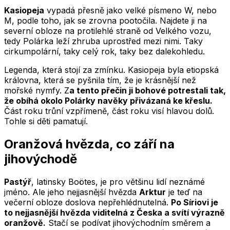
Kasiopeja
vypadá přesně jako velké písmeno W, nebo
M, podle toho, jak se zrovna pootočila. Najdete ji na
severní obloze na protilehlé straně od Velkého vozu,
tedy Polárka leží zhruba uprostřed mezi nimi. Taky
cirkumpolární, taky celý rok, taky bez dalekohledu.
Legenda, která stojí za zmínku. Kasiopeja byla etiopská
královna, která se pyšnila tím, že je krásnější než
mořské nymfy. Z
a tento přečin ji bohové potrestali tak,
že obíhá okolo Polárky navěky přivázaná ke křeslu.
Část roku trůní vzpřímeně, část roku visí hlavou dolů.
Tohle si děti pamatují.
Oranžová hvězda, co září na
jihovýchodě
Pastýř
, latinsky Boötes, je pro většinu lidí neznámé
jméno. Ale jeho nejjasnější hvězda
Arktur
je teď na
večerní obloze doslova nepřehlédnutelná.
Po Síriovi je
to nejjasnější hvězda viditelná z Česka a svítí výrazně
oranžově.
Stačí se podívat jihovýchodním směrem a