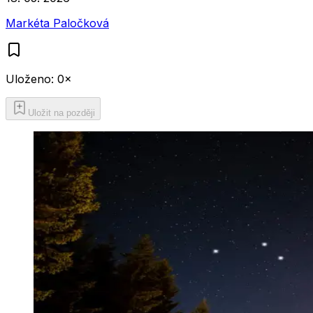
Markéta Paločková
Uloženo:
0
×
Uložit na později