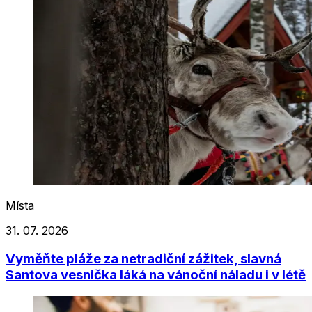
Místa
31. 07. 2026
Vyměňte pláže za netradiční zážitek, slavná
Santova vesnička láká na vánoční náladu i v létě