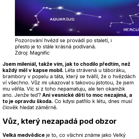
Pozorování hvězd se provádí po staletí, i
přesto je to stále krásná podívaná.
Zdroj:
Magnific
Jsem mileniál, takže vím, jak to chodilo předtím, než
každý měl v kapse mobil.
Léta strávená u táboráku,
brambory v popelu a táta, který se tvářil, že o hvězdách
ví všechno. Vůz mi ukazoval s takovou jistotou, že jsem
mu věřila. Víc si z toho nepamatuju, ale ten okamžik
ano. Jenže teď?
Ani vesnické děti to moc nezajímá, a
to je opravdu škoda.
Co kdysi patřilo k létu, dnes musí
člověk hledat záměrně.
Vůz, který nezapadá pod obzor
Velká medvědice
je to, co všichni známe jako Velký