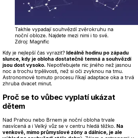
Takhle vypadají souhvězdí zvěrokruhu na
noční obloze. Najdete mezi nimi i to své.
Zdroj:
Magnific
Kdy je nejlepší čas vyrazit?
Ideálně hodinu po západu
slunce, kdy je obloha dostatečně temná a souhvězdí
jsou dost vysoko.
Nepotřebujete nic jiného než jasnou
noc a trochu trpělivosti, než si oči zvyknou na tmu.
Astronomové tomuto procesu říkají adaptace oka a trvá
zhruba dvacet minut.
Proč se to vůbec vyplatí ukázat
dětem
Nad Prahou nebo Brnem je noční obloha trvale
nasvícená a i Velký vůz se v centru hledá těžko.
Na
venkově, mimo průmyslové zóny a dálnice, je ale