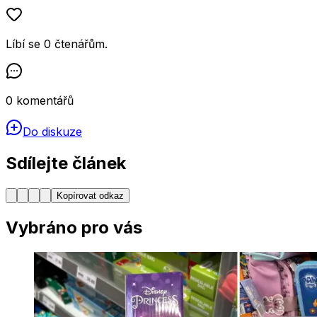
Líbí se
0
čtenářům
.
0
komentářů
Do diskuze
Sdílejte článek
Kopírovat odkaz
Vybráno pro vás