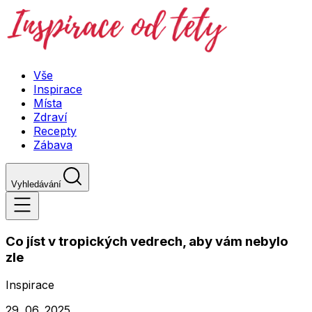
Vše
Inspirace
Místa
Zdraví
Recepty
Zábava
Vyhledávání
Co jíst v tropických vedrech, aby vám nebylo
zle
Inspirace
29. 06. 2025