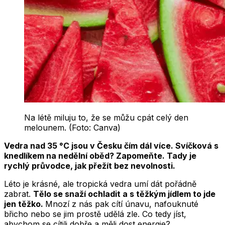
Na létě miluju to, že se můžu cpát celý den
melounem. (Foto: Canva)
Vedra nad 35 °C jsou v Česku čím dál více. Svíčková s
knedlíkem na nedělní oběd? Zapomeňte. Tady je
rychlý průvodce, jak přežít bez nevolnosti.
Léto je krásné, ale tropická vedra umí dát pořádně
zabrat.
Tělo se snaží ochladit a s těžkým jídlem to jde
jen těžko.
Mnozí z nás pak cítí únavu, nafouknuté
břicho nebo se jim prostě udělá zle. Co tedy jíst,
abychom se cítili dobře a měli dost energie?