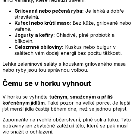
lehčí varianty, které nezatíží trávení:
Grilovaná nebo pečená ryba:
Je lehká a dobře
stravitelná.
Kuřecí nebo krůtí maso:
Bez kůže, grilované nebo
vařené.
Jogurty a kefíry:
Chladivé, plné probiotik a
bílkovin.
Celozrnné obiloviny:
Kuskus nebo bulgur v
salátech vám dodají energii bez pocitu těžkosti.
Lehké zeleninové saláty s kouskem grilovaného masa
nebo ryby jsou tou správnou volbou.
Čemu se v horku vyhnout
V horku se vyhněte
tučným, smaženým a příliš
kořeněným jídlům
. Také pozor na velké porce. Je lepší
jíst menší jídla častěji během dne, než se jednou přejíst.
Zapomeňte na rychlé občerstvení, plné soli a tuku. Tyto
potraviny jen zbytečně zatěžují tělo, které se pak musí
víc snažit o ochlazení.