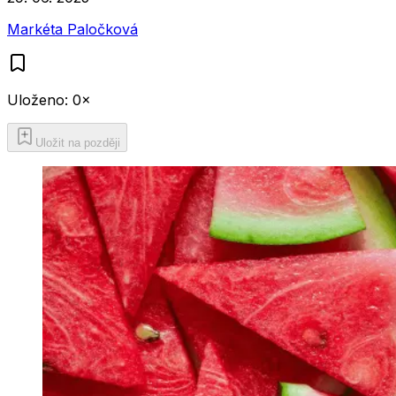
Markéta Paločková
Uloženo:
0
×
Uložit na později