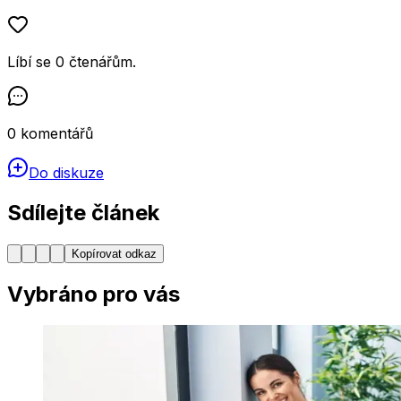
Líbí se
0
čtenářům
.
0
komentářů
Do diskuze
Sdílejte článek
Kopírovat odkaz
Vybráno pro vás