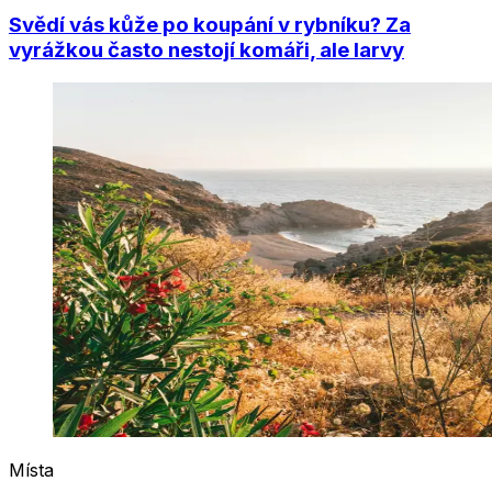
Svědí vás kůže po koupání v rybníku? Za
vyrážkou často nestojí komáři, ale larvy
Místa